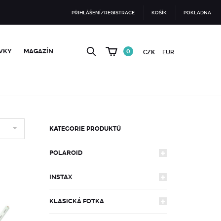
PŘIHLÁŠENÍ/REGISTRACE
KOŠÍK
POKLADNA
VKY
MAGAZÍN
0
CZK
EUR
KATEGORIE PRODUKTŮ
POLAROID
INSTAX
FOTOAPARÁTY
KLASICKÁ FOTKA
FOTOAPARÁTY
600
FILMY