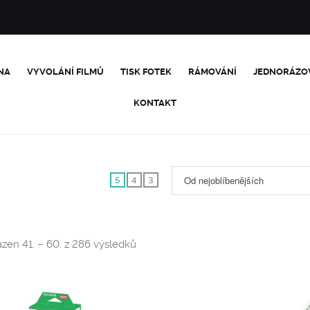
NA
VYVOLÁNÍ FILMŮ
TISK FOTEK
RÁMOVÁNÍ
JEDNORÁZO
KONTAKT
Od nejoblíbenějších
5
4
3
Sorted
zen 41. – 60. z 286 výsledků
by
popularity