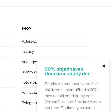
SHOP
Polaroidy
Instaxy
Analogové foťáky
90% objednávek
35mm kinofilmy
doručíme druhý den.
Fotoalba a rámy
Balíčky od nás kurýr vyzvedává
každý den kolem 15hod a 90% z
Workshopy
nich doručí hned druhý den.
Objednávky posíláme každý den
Polagraph Mates
kurýrem Zásilkovny na adresu i