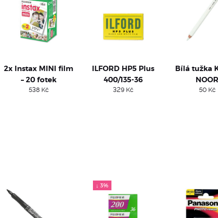
2x Instax MINI film
ILFORD HP5 Plus
Bílá tužka 
– 20 fotek
400/135-36
NOO
538
Kč
329
Kč
50
Kč
↓ 3%