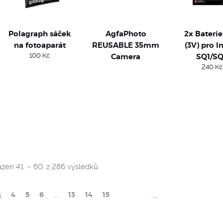
Polagraph sáček
AgfaPhoto
2x Bateri
na fotoaparát
REUSABLE 35mm
(3V) pro I
100
Kč
Camera
SQ1/S
240
Kč
Sorted
zen 41. – 60. z 286 výsledků
by
popularity
→
3
4
5
6
…
13
14
15