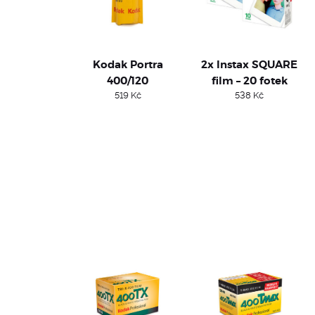
Kodak Portra
2x Instax SQUARE
400/120
film – 20 fotek
519
Kč
538
Kč