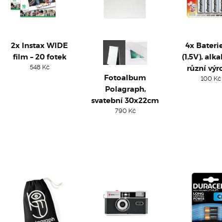
2x Instax WIDE
4x Bateri
film – 20 fotek
(1,5V), alka
548
Kč
různí výr
Fotoalbum
100
Kč
Polagraph,
svatební 30x22cm
790
Kč