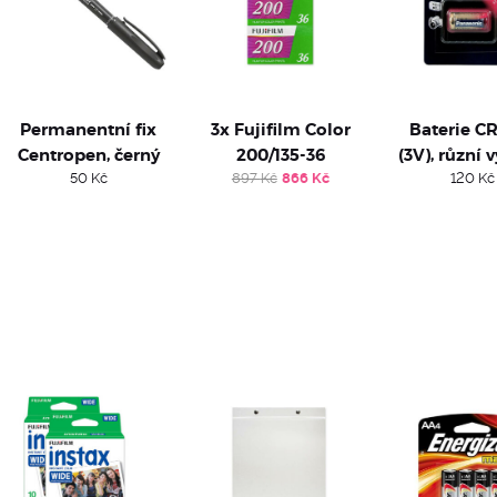
Permanentní fix
3x Fujifilm Color
Baterie C
Centropen, černý
200/135-36
(3V), různí 
Original
Current
50
Kč
897
Kč
866
Kč
120
Kč
price
price
was:
is:
897 Kč.
866 Kč.
:
Kč
ugh
Kč