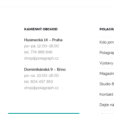
KAMENNÝ OBCHOD
POLAGR
Husinecká 14 – Praha
Kdo jsm
po–pá, 12.00–18.00
tel. 774 966 646
Polagra
shop@polagraph.cz
Výstavy
Dominikánská 9 – Brno
Magazín
po–so, 10.00–18.00
tel. 604 457 363
Studio 
shop@polagraph.cz
Kontakt
Dejte n