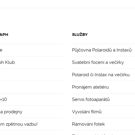
APH
SLUŽBY
e
Půjčovna Polaroidů a Instaxů
ph Klub
Svatební focení a večírky
Polaroid či Instax na večírku
Pronájem ateliéru
8×10
Servis fotoaparátů
 a prodejny
Vyvolání filmů
ám zpětnou vazbu!
Rámování fotek