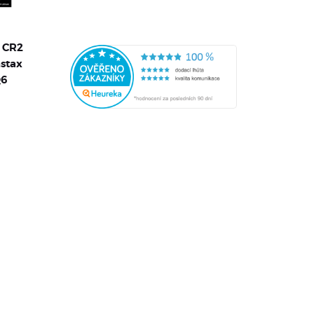
e CR2
nstax
Q6