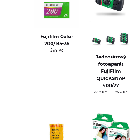
Fujifilm Color
200/135-36
299
Kč
Jednorázový
fotoaparát
FujiFilm
QUICKSNAP
400/27
Price
–
488
Kč
1 899
Kč
range
488 
thro
1
899 