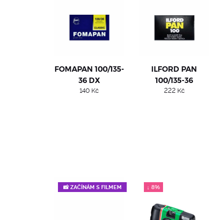
FOMAPAN 100/135-
ILFORD PAN
36 DX
100/135-36
140
Kč
222
Kč
↓ 8%
📸 ZAČÍNÁM S FILMEM