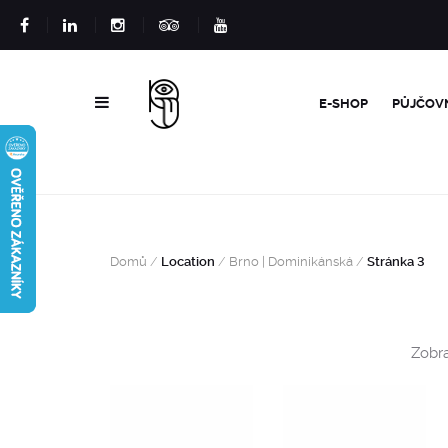
E-SHOP
PŮJČOV
Domů
/
Location
/
Brno | Dominikánská
/
Stránka 3
Zobra