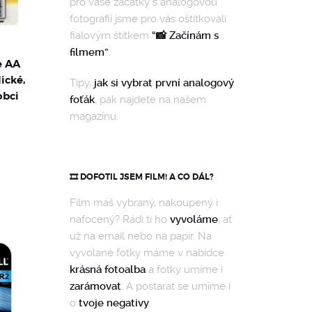
pro vaše začátky s analogovou
fotografií jsme pro vás oštítkovali
fialovým štítkem
“📸 Začínám s
filmem”
.
e AA
lické,
Tipy,
jak si vybrat první analogový
obci
foťák
, pak najdete na našem
magazínu.
🎞️ DOFOTIL JSEM FILM! A CO DÁL?
Film máš vybraný, nakoupený i
nafocený? Rádi ti ho
vyvoláme
, ať
už na email nebo na papír. Na
vyvolané fotky máme v nabídce
krásná fotoalba
a fotky umíme i
zarámovat
. A postarat se umíme i
o
tvoje negativy
.