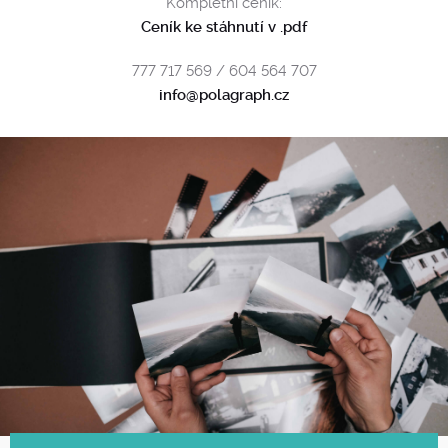
Kompletní ceník:
Ceník ke stáhnutí v .pdf
777 717 569 / 604 564 707
info@polagraph.cz