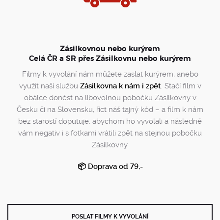
Zásilkovnou nebo kurýrem
Celá ČR a SR přes Zásilkovnu nebo kurýrem
Filmy k vyvolání nám můžete zaslat kurýrem, anebo
využít naši službu
Zásilkovna k nám i zpět
. Stačí film v
obálce donést na libovolnou pobočku Zásilkovny v
Česku či na Slovensku, říct náš tajný kód – a film k nám
bez starostí doputuje, abychom ho vyvolali a následně
vám negativ i s fotkami vrátili zpět na stejnou pobočku
Zásilkovny.
📦 Doprava od 79,-
POSLAT FILMY K VYVOLÁNÍ