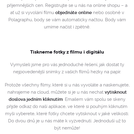
příjemnějších cen. Registrujte se u nás na online shopu – a
ať už si vyvolání filmu
objednáte online
nebo osobně v
Polagraphu, body se vám automaticky načtou. Body vám
umíme načíst i zpětně.
Tiskneme fotky z filmu i digitálu
Vymysleli jsme pro vás jednoduché řešení, jak dostat ty
nejpovedenější snímky z vašich filmů hezky na papír.
Protože všechny filmy, které si u nás vyvoláte a naskenujete,
nahrajeme na cloud, můžete si je u nás nechat
vytisknout
doslova jedním kliknutím
. Emailem vám spolu se skeny
přijde odkaz do naší aplikace, ve které si pouhým kliknutím
myši vyberete, které fotky chcete vytisknout v jaké velikosti.
Do dvou dnů je u nás máte k vyzvednutí. Jednoduší už to
být nemůže!