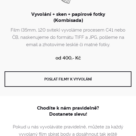
Vyvolání + sken + papírové fotky
(Kombisada)
Film (35mm, 120 svitek) vyvoláme procesem C41 nebo
ČB, naskenujeme do formátu TIFF a JPG, pošleme na
email a zhotovíme lesklé či matné fotky.
od 400,- Kč
POSLAT FILMY K VYVOLÁNÍ
Chodíte k nám pravidelně?
Dostanete slevu!
Pokud u nás vyvoláváte pravidelně, můžete za každý
vyvolaný film sbírat body a dosáhnout tak ještě