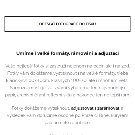
ODESLAT FOTOGRAFIE DO TISKU
Umíme i velké formáty, rámování a adjustaci
Vaše nejlepší fotky si zaslouží nejenom na papír, ale i na zeď.
Fotky vám dokážeme vystisknout i na velké formáty, třeba
klasických 60x40cm, krásných 100×70, ale i mnohem větší.
Samozřejmostí je, že s vámi vybereme ten nejvhodnější
papír, archivní či antireflexní sklo a nakonec ten nejlepší rám.
Fotky dokážeme vytisknout,
adjustovat i zarámovat
a
výsledek vám doručíme osobně po Praze či Brně, kurýrem
pak po celé republice.