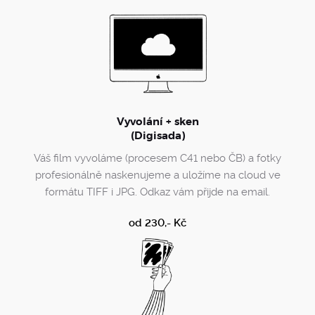
Vyvolání + sken
(Digisada)
Váš film vyvoláme (procesem C41 nebo ČB) a fotky
profesionálně naskenujeme a uložíme na cloud ve
formátu TIFF i JPG. Odkaz vám přijde na email.
od 230,- Kč