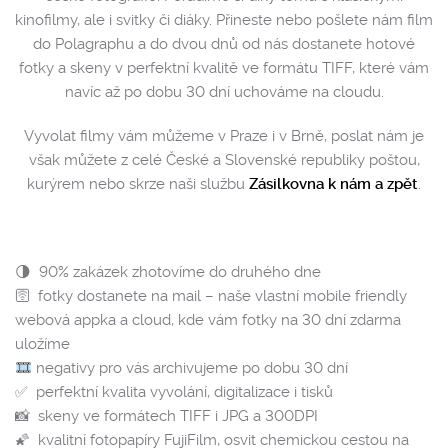
kinofilmy, ale i svitky či diáky. Přineste nebo pošlete nám film
do Polagraphu a do dvou dnů od nás dostanete hotové
fotky a skeny v perfektní kvalitě ve formátu TIFF, které vám
navíc až po dobu 30 dní uchováme na cloudu.
Vyvolat filmy vám můžeme v Praze i v Brně, poslat nám je
však můžete z celé České a Slovenské republiky poštou,
kurýrem nebo skrze naši službu
Zásilkovna k nám a zpět
.
🌗 90% zakázek zhotovíme do druhého dne
🛜 fotky dostanete na mail – naše vlastní mobile friendly
webová appka a cloud, kde vám fotky na 30 dní zdarma
uložíme
negativy pro vás archivujeme po dobu 30 dní
✅ perfektní kvalita vyvolání, digitalizace i tisků
📸 skeny ve formátech TIFF i JPG a 300DPI
🌠 kvalitní fotopapíry FujiFilm, osvit chemickou cestou na