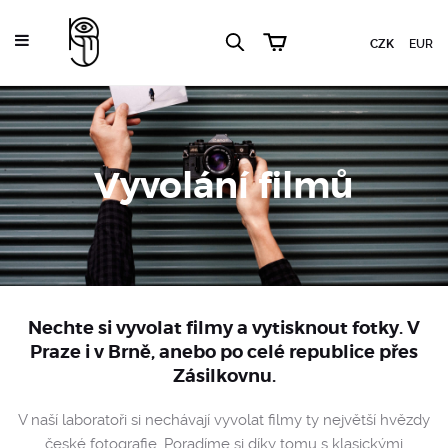
CZK
EUR
Vyvolání filmů
Nechte si vyvolat filmy a vytisknout fotky. V
Praze i v Brně, anebo po celé republice
přes
Zásilkovnu
.
V naší laboratoři si nechávají vyvolat filmy ty největší hvězdy
české fotografie. Poradíme si díky tomu s klasickými