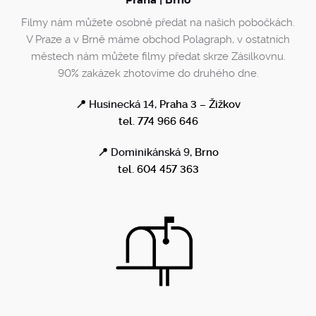
Filmy nám můžete osobně předat na našich pobočkách.
V Praze a v Brně máme obchod Polagraph, v ostatních
městech nám můžete filmy předat skrze Zásilkovnu.
90% zakázek zhotovíme do druhého dne.
📍
Husinecká 14
, Praha 3 – Žižkov
tel. 774 966 646
📍
Dominikánská 9
, Brno
tel. 604 457 363