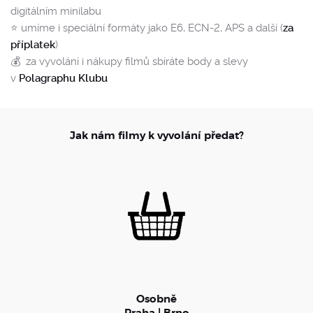
digitálním minilabu
⭐️ umíme i speciální formáty jako E6, ECN-2, APS a další (
za
příplatek
)
💰 za vyvolání i nákupy filmů sbíráte body a slevy
v
Polagraphu Klubu
Jak nám filmy k vyvolání předat?
Osobně
Praha | Brno