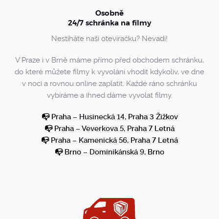
Osobně
24/7 schránka na filmy
Nestíháte naší otevíračku? Nevadí!
V Praze i v Brně máme přímo před obchodem schránku,
do které můžete filmy k vyvolání vhodit kdykoliv, ve dne
v noci a rovnou online zaplatit. Každé ráno schránku
vybíráme a ihned dáme vyvolat filmy.
📭 Praha –
Husinecká 14
, Praha 3 Žižkov
📭 Praha –
Veverkova 5
, Praha 7 Letná
📭 Praha –
Kamenická 56
, Praha 7 Letná
📭 Brno –
Dominikánská 9
, Brno