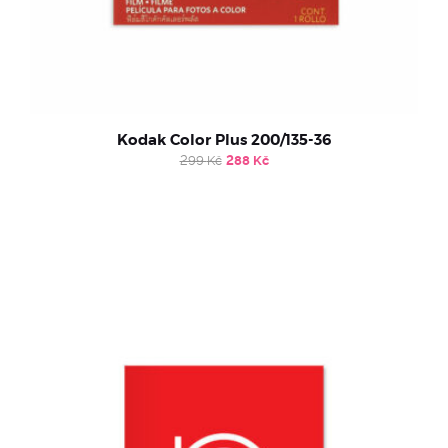
Kodak Color Plus 200/135-36
Original
Current
299
Kč
288
Kč
price
price
was:
is:
299 Kč.
288 Kč.