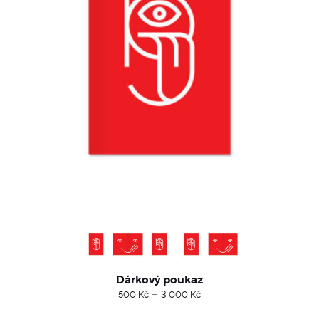
Dárkový poukaz
Price
–
500
Kč
3 000
Kč
range:
500 Kč