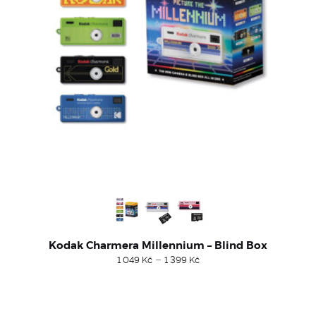
Kodak Charmera Millennium – Blind Box
Price
–
1 049
Kč
1 399
Kč
range:
1
049 Kč
through
1