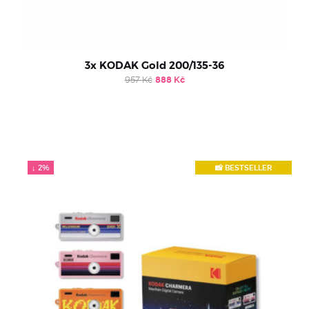
3x KODAK Gold 200/135-36
Original
Current
957
Kč
888
Kč
price
price
was:
is:
957 Kč.
888 Kč.
↓ 2%
📸 BESTSELLER