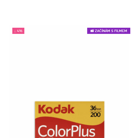
was:
is:
279 Kč.
222 Kč.
↓ 4%
📸 ZAČÍNÁM S FILMEM