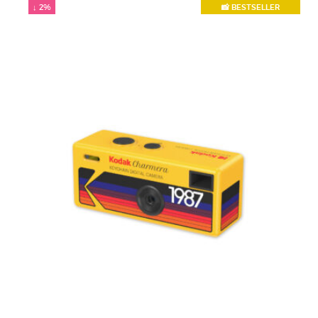
popularity
↓ 2%
📸 BESTSELLER