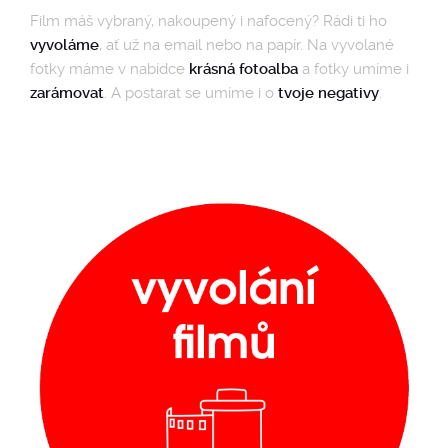
Film máš vybraný, nakoupený i nafocený? Rádi ti ho
vyvoláme
, ať už na email nebo na papír. Na vyvolané
fotky máme v nabídce
krásná fotoalba
a fotky umíme i
zarámovat
. A postarat se umíme i o
tvoje negativy
.