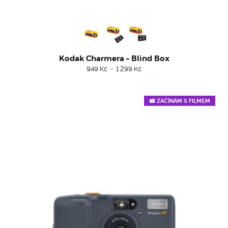
Kodak Charmera – Blind Box
Price
–
949
Kč
1 299
Kč
range:
949 Kč
through
1
📸 ZAČÍNÁM S FILMEM
299 Kč