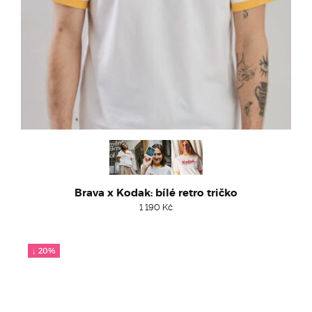
Brava x Kodak: bílé retro tričko
1 190
Kč
↓ 20%