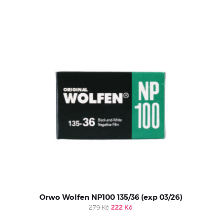
Orwo Wolfen NP100 135/36 (exp 03/26)
Original
Current
279
Kč
222
Kč
price
price