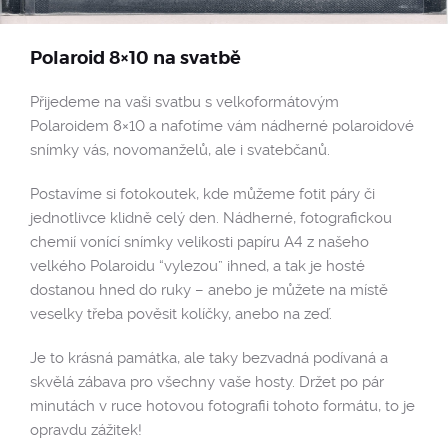
Polaroid 8×10 na svatbě
Přijedeme na vaši svatbu s velkoformátovým
Polaroidem 8×10 a nafotíme vám nádherné polaroidové
snímky vás, novomanželů, ale i svatebčanů.
Postavíme si fotokoutek, kde můžeme fotit páry či
jednotlivce klidně celý den. Nádherné, fotografickou
chemií vonící snímky velikosti papíru A4 z našeho
velkého Polaroidu “vylezou” ihned, a tak je hosté
dostanou hned do ruky – anebo je můžete na místě
veselky třeba pověsit kolíčky, anebo na zeď.
Je to krásná památka, ale taky bezvadná podívaná a
skvělá zábava pro všechny vaše hosty. Držet po pár
minutách v ruce hotovou fotografii tohoto formátu, to je
opravdu zážitek!