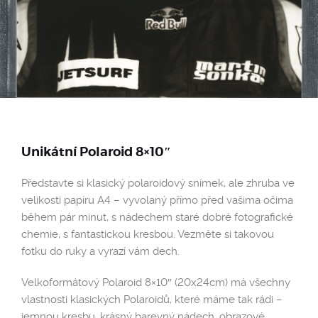
Unikátní Polaroid 8×10″
Představte si klasický polaroidový snímek, ale zhruba ve
velikosti papíru A4 – vyvolaný přímo před vašima očima
během pár minut, s nádechem staré dobré fotografické
chemie, s fantastickou kresbou. Vezměte si takovou
fotku do ruky a vyrazí vám dech.
Velkoformátový Polaroid 8×10″ (20x24cm) má všechny
vlastnosti klasických Polaroidů, které máme tak rádi –
jemnou kresbu, krásný barevný nádech, obrazové