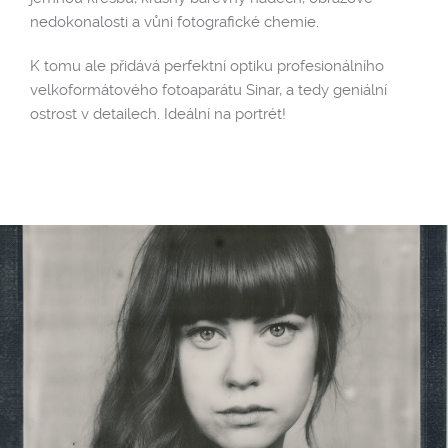
nedokonalosti a vůni fotografické chemie.
K tomu ale přidává perfektní optiku profesionálního
velkoformátového fotoaparátu Sinar, a tedy geniální
ostrost v detailech. Ideální na portrét!