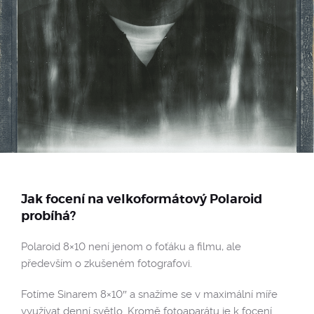
Jak focení na velkoformátový Polaroid
probíhá?
Polaroid 8×10 není jenom o foťáku a filmu, ale
především o zkušeném fotografovi.
Fotíme Sinarem 8×10″ a snažíme se v maximální míře
využívat denní světlo. Kromě fotoaparátu je k focení