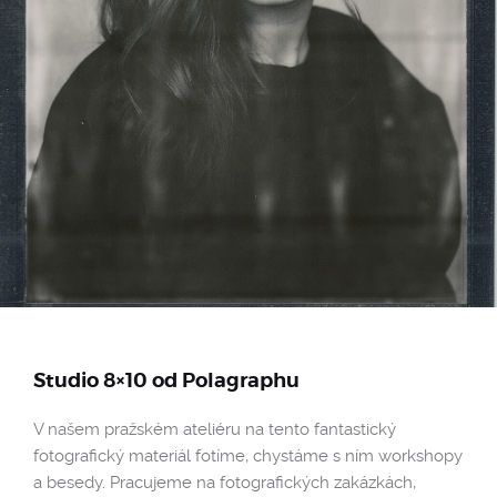
Studio 8×10 od Polagraphu
V našem pražském ateliéru na tento fantastický
fotografický materiál fotíme, chystáme s ním workshopy
a besedy. Pracujeme na fotografických zakázkách,