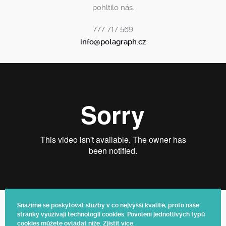
pohltilo nás.
777 717 569
info@polagraph.cz
Snažíme se poskytovat služby v co nejvyšší kvalitě, proto naše
stránky využívají technologii cookies. Povolení jednotlivých typů
Web vytvořil Polagraph
cookies můžete ovládat níže.
Zjistit více
.
© 2025.