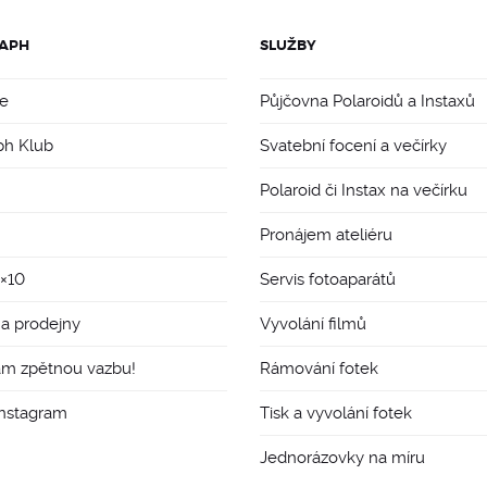
APH
SLUŽBY
e
Půjčovna Polaroidů a Instaxů
ph Klub
Svatební focení a večírky
Polaroid či Instax na večírku
Pronájem ateliéru
8×10
Servis fotoaparátů
 a prodejny
Vyvolání filmů
ám zpětnou vazbu!
Rámování fotek
Instagram
Tisk a vyvolání fotek
Jednorázovky na míru