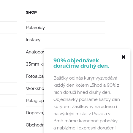
SHOP
Polaroidy
Instaxy
Analogové foťáky
90% objednávek
35mm kinofilmy
doručíme druhý den.
Fotoalba a rámy
Balíčky od nás kurýr vyzvedává
každý den kolem 15hod a 90% z
Workshopy
nich doručí hned druhý den.
Objednávky posíláme každý den
Polagraph Mates
kurýrem Zásilkovny na adresu i
Doprava, poštovné a vratky
na výdejní místa, v Praze a v
Brně máme kamenné pobočky
Obchodní podmínky a GDPR
a nabízíme i expresní doručení