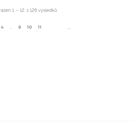
Sorted
azen 1. – 12. z 126 výsledků
by
popularity
→
4
…
9
10
11