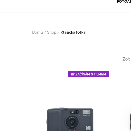
FOTOA
Domů
/
Shop
/
Klasická fotka
Zobr
📸 ZAČÍNÁM S FILMEM