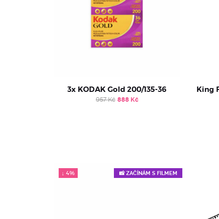
3x KODAK Gold 200/135-36
King 
Original
Current
957
Kč
888
Kč
price
price
was:
is:
957 Kč.
888 Kč.
↓ 4%
📸 ZAČÍNÁM S FILMEM