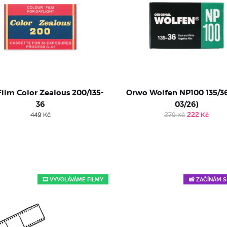
Film Color Zealous 200/135-
Orwo Wolfen NP100 135/36
36
03/26)
Original
Curr
449
Kč
279
Kč
222
Kč
price
pric
was:
is:
279 Kč.
222 
🎞️ VYVOLÁVÁME FILMY
📸 ZAČÍNÁM 