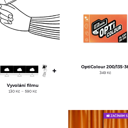
OptiColour 200/135-3
349
Kč
Vyvolání filmu
Price
–
130
Kč
590
Kč
range:
130 Kč
through
590 Kč
📸 ZAČÍNÁM 