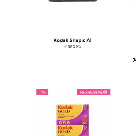
Kodak Snapic A1
2 980
Kč
J
↓ 7%
NEJOBLÍBENĚJŠÍ