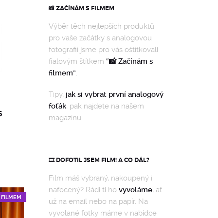
📸 ZAČÍNÁM S FILMEM
Výběr těch nejlepších produktů
pro vaše začátky s analogovou
fotografií jsme pro vás oštítkovali
fialovým štítkem
“📸 Začínám s
filmem”
.
Tipy,
jak si vybrat první analogový
foťák
, pak najdete na našem
6
magazínu.
🎞️ DOFOTIL JSEM FILM! A CO DÁL?
Film máš vybraný, nakoupený i
nafocený? Rádi ti ho
vyvoláme
, ať
S FILMEM
už na email nebo na papír. Na
vyvolané fotky máme v nabídce