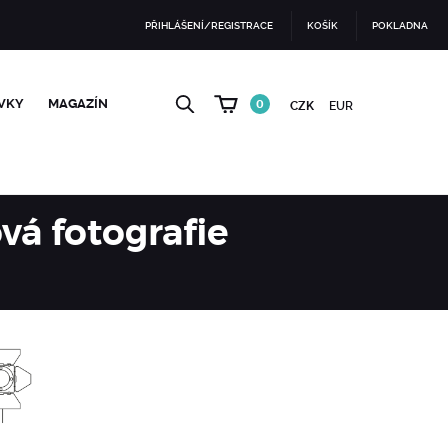
PŘIHLÁŠENÍ/REGISTRACE
KOŠÍK
POKLADNA
VKY
MAGAZÍN
0
CZK
EUR
vá fotografie