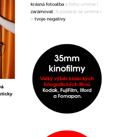
krásná fotoalba
a fotky umíme i
zarámovat
. A postarat se umíme i
o
tvoje negativy
.
vá
kticky