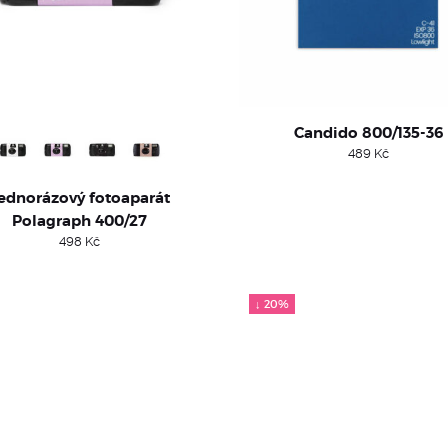
Candido 800/135-36
489
Kč
ednorázový fotoaparát
Polagraph 400/27
498
Kč
↓ 20%