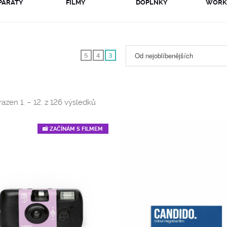
PARÁTY
FILMY
DOPLŇKY
WORK
Od nejoblíbenějších
5
4
3
Sorted
azen 1. – 12. z 126 výsledků
by
popularity
📸 ZAČÍNÁM S FILMEM