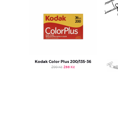
Kodak Color Plus 200/135-36
Original
Current
299
Kč
288
Kč
price
price
was:
is:
299 Kč.
288 Kč.