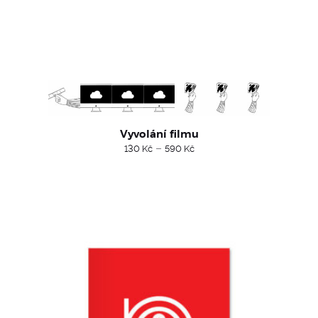
Vyvolání filmu
Price
–
130
Kč
590
Kč
range:
130 Kč
through
590 Kč