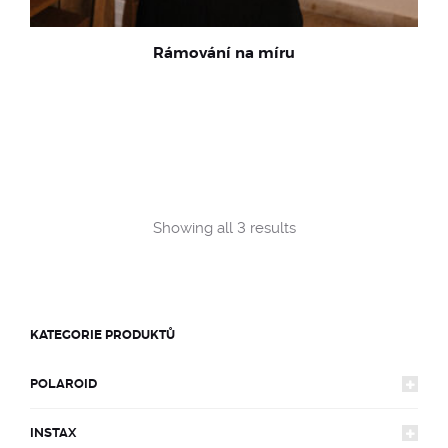
Rámování na míru
Sorted
Showing all 3 results
by
popularity
KATEGORIE PRODUKTŮ
POLAROID
INSTAX
FOTOAPARÁTY