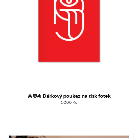
🎄🧑‍🎄 Dárkový poukaz na tisk fotek
1 000
Kč