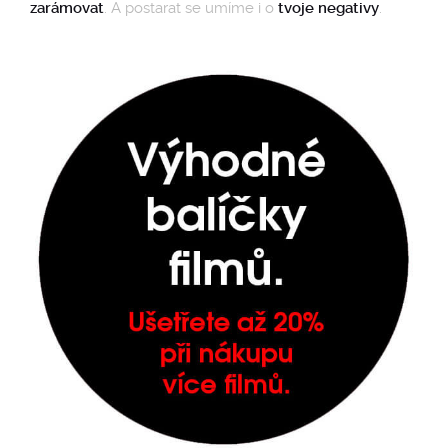
zarámovat
. A postarat se umíme i o
tvoje negativy
.