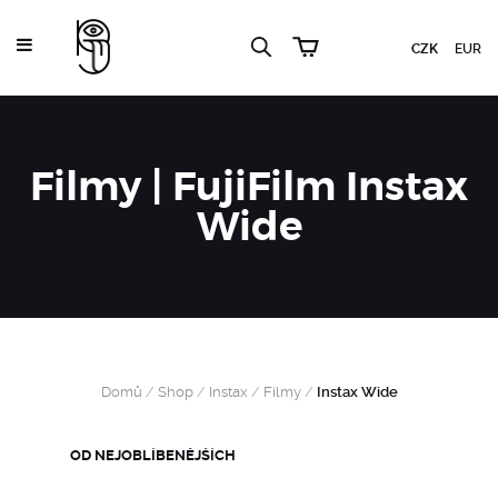
CZK
EUR
Filmy | FujiFilm Instax
Wide
Domů
/
Shop
/
Instax
/
Filmy
/
Instax Wide