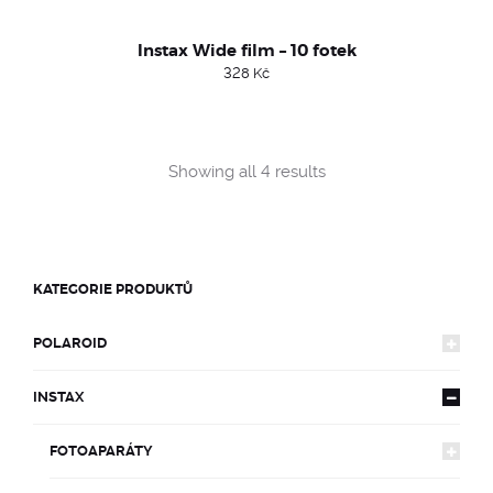
Instax Wide film – 10 fotek
328
Kč
Sorted
Showing all 4 results
by
popularity
KATEGORIE PRODUKTŮ
POLAROID
INSTAX
FOTOAPARÁTY
FOTOAPARÁTY
600
FILMY