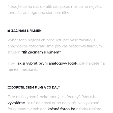
Nebojte se na nás obrátit, rádi poradíme. Jsme největší
fanoušci analogu pod sluncem 📸☀️
📸 ZAČÍNÁM S FILMEM
Výběr těch nejlepších produktů pro vaše začátky s
analogovou fotografií jsme pro vás oštítkovali fialovým
štítkem
“📸 Začínám s filmem”
.
Tipy,
jak si vybrat první analogový foťák
, pak najdete na
našem magazínu.
🎞️ DOFOTIL JSEM FILM! A CO DÁL?
Film máš vybraný, nakoupený i nafocený? Rádi ti ho
vyvoláme
, ať už na email nebo na papír. Na vyvolané
fotky máme v nabídce
krásná fotoalba
a fotky umíme i