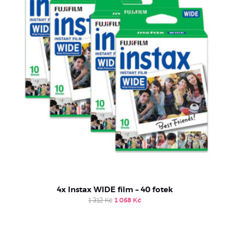
4x Instax WIDE film – 40 fotek
Original
Current
1 312
Kč
1 058
Kč
price
price
was:
is:
1
1