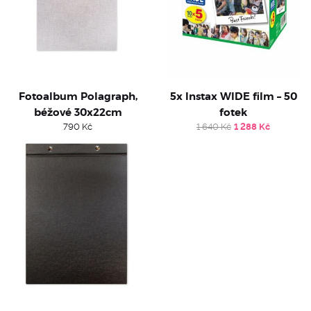
Fotoalbum Polagraph,
5x Instax WIDE film – 50
béžové 30x22cm
fotek
Original
Current
790
Kč
1 640
Kč
1 288
Kč
price
price
was:
is:
1
1
640 Kč.
288 Kč.