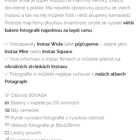
Instax Wide je super volbou na všechny večírky, svatby,
dovolené s přáteli. Má největší obrazovou plochu ze všech
Instaxů a tak na něj můžete fotit i větší skupinky kamarádů.
Protože mají filmy dlouhou trvanlivost, určitě se vyplatí
větší
balení fotografií najednou za lepší cenu.
✅ Fotoaparáty
Instax Wide
také
půjčujeme
– stejně jako
Instax Mini
nebo
Instax Square
.
✅ Více informací o Instax filmech si můžete přečíst na
oficiálních stránkách Instaxu
.
✅ Fotografie si můžete nejlépe uchovat v
našich albech
Polagraph
💡 Citlivost 800ASA
📸 Balený v kazeté po 20 snímcích
🖼️ Bílý rámeček
🌁 Ryhlé vyvolání fotografie s vysokou ostrostí
🌁 Velikost fotografie je 86x108mm
🎞️ Lesklý povrch