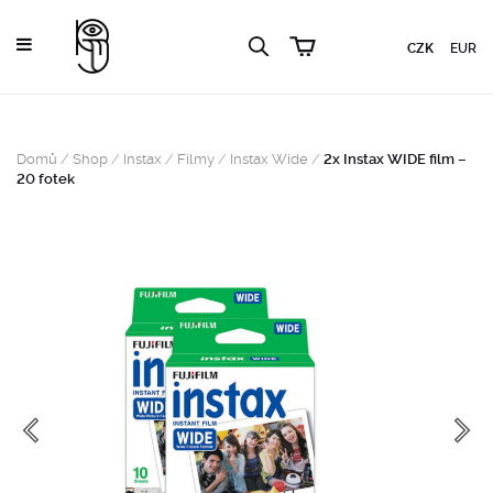
CZK
EUR
Domů
/
Shop
/
Instax
/
Filmy
/
Instax Wide
/
2x Instax WIDE film –
20 fotek