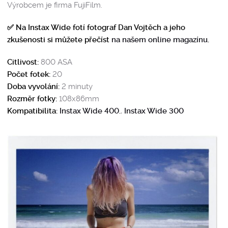
Výrobcem je firma FujiFilm.
✅ Na Instax Wide fotí fotograf Dan Vojtěch a jeho
zkušenosti si můžete přečíst
na našem online magazínu
.
Citlivost:
800 ASA
Počet fotek:
20
Doba vyvolání:
2 minuty
Rozměr fotky:
108x86mm
Kompatibilita:
Instax Wide 400
.
,
Instax Wide 300