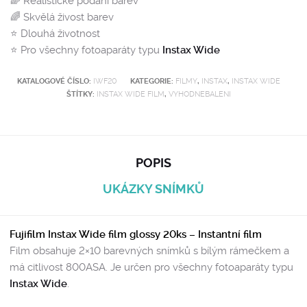
🌈 Realistické podání barev
🌈 Skvělá živost barev
⭐️ Dlouhá životnost
⭐️ Pro všechny fotoaparáty typu
Instax Wide
KATALOGOVÉ ČÍSLO:
IWF20
KATEGORIE:
FILMY
,
INSTAX
,
INSTAX WIDE
ŠTÍTKY:
INSTAX WIDE FILM
,
VYHODNEBALENI
POPIS
UKÁZKY SNÍMKŮ
Fujifilm Instax Wide film glossy 20ks – Instantní film
Film obsahuje 2×10 barevných snímků s bílým rámečkem a
má citlivost 800ASA. Je určen pro všechny fotoaparáty typu
Instax Wide
.