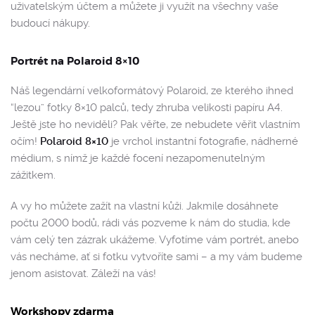
uživatelským účtem a můžete ji využít na všechny vaše
budoucí nákupy.
Portrét na Polaroid 8×10
Náš legendární velkoformátový Polaroid, ze kterého ihned
“lezou” fotky 8×10 palců, tedy zhruba velikosti papíru A4.
Ještě jste ho neviděli? Pak věřte, ze nebudete věřit vlastním
očím!
Polaroid 8×10
je vrchol instantní fotografie, nádherné
médium, s nímž je každé focení nezapomenutelným
zážitkem.
A vy ho můžete zažít na vlastní kůži. Jakmile dosáhnete
počtu 2000 bodů, rádi vás pozveme k nám do studia, kde
vám celý ten zázrak ukážeme. Vyfotíme vám portrét, anebo
vás necháme, ať si fotku vytvoříte sami – a my vám budeme
jenom asistovat. Záleží na vás!
Workshopy zdarma