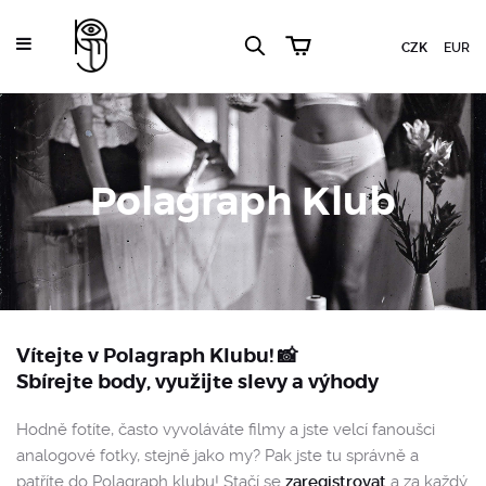
CZK
EUR
Polagraph Klub
Vítejte v Polagraph Klubu! 📸
Sbírejte body, využijte slevy a výhody
Hodně fotíte, často vyvoláváte filmy a jste velcí fanoušci
analogové fotky, stejně jako my? Pak jste tu správně a
patříte do Polagraph klubu! Stačí se
zaregistrovat
a za každý