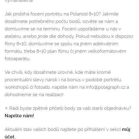
vymahatelná.
Jak probíhá focení portrétu na Polaroid 8×10? Jakmile
dosáhnete potřebného počtu bodů, ozvěte se nám a
domluvíme se na termínu. Focení uspořádáme u nás v
ateliéru, anebo jinde dle dohody. Pokud nebudou k dispozici
filmy 8×10, domluvíme se spolu na jiném adekvátním
formátu, třeba 8×10 plan filmu či jiném velkoformátovém
fotoaparátu.
Ve chvíli, kdy dosáhnete úrovně, kde máte kromě
procentuální slevy nárok i na bonus v podobě portrétu,
workshopů či fotoalb, napište nám na info@polagraph.cz a
dohodneme se na realizaci!
⭐️ Rádi byste zpětně přičetli body za vaši starší objednávku?
Napište nám!
Aktuální stav vašich bodů najdete po přihlášení v sekci
můj
účet.