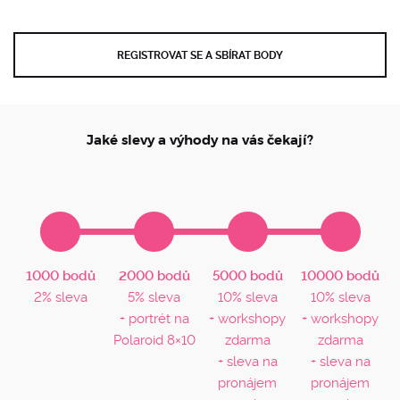
REGISTROVAT SE A SBÍRAT BODY
Jaké slevy a výhody na vás čekají?
1000 bodů
2000 bodů
5000 bodů
10000 bodů
2% sleva
5% sleva
10% sleva
10% sleva
+ portrét na
+ workshopy
+ workshopy
Polaroid 8×10
zdarma
zdarma
+ sleva na
+ sleva na
pronájem
pronájem