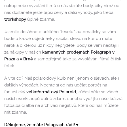
nákup nebo vyvolání filmů u nás sbíráte body, díky nimž od
nás dostanete ještě lepší ceny a další výhody, jako třeba
workshopy
úplně zdarma.
Jakmile dosáhnete určitého “levelu”, automaticky se vám
bude u každé objednávky načítat sleva, na kterou máte
nárok a o kterou už nikdy nepřijdete. Body se vám načítají i
za nákupy v našich
kamenných prodejnách Polagraph v
Praze a v Brně
a samozřejmě také za vyvolávání filmů či tisk
fotek.
A víte co? Náš polaroidový klub není jenom o slevách, ale i
dalších výhodách. Nechte si od nás udělat portrét na
fantastický
velkoformátový Polaroid,
zúčastněte se všech
našich workshopů úplně zdarma, anebo využijte naše krásná
fotoalba či alba na archivaci negativů, která od nás můžete
mít zdarma.
Děkujeme, že máte Polagraph rádi! ♥️