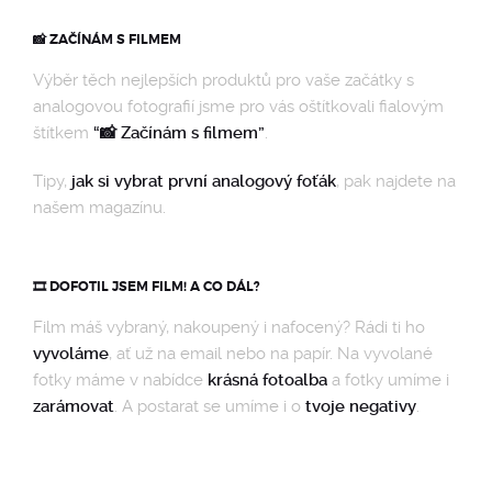
📸 ZAČÍNÁM S FILMEM
Výběr těch nejlepších produktů pro vaše začátky s
analogovou fotografií jsme pro vás oštítkovali fialovým
štítkem
“📸 Začínám s filmem”
.
Tipy,
jak si vybrat první analogový foťák
, pak najdete na
našem magazínu.
🎞️ DOFOTIL JSEM FILM! A CO DÁL?
Film máš vybraný, nakoupený i nafocený? Rádi ti ho
vyvoláme
, ať už na email nebo na papír. Na vyvolané
fotky máme v nabídce
krásná fotoalba
a fotky umíme i
zarámovat
. A postarat se umíme i o
tvoje negativy
.