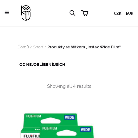
CZK
EUR
Domů
/
Shop
/
Produkty se štítkem „Instax Wide Film“
Sorted
Showing all 4 results
by
popularity