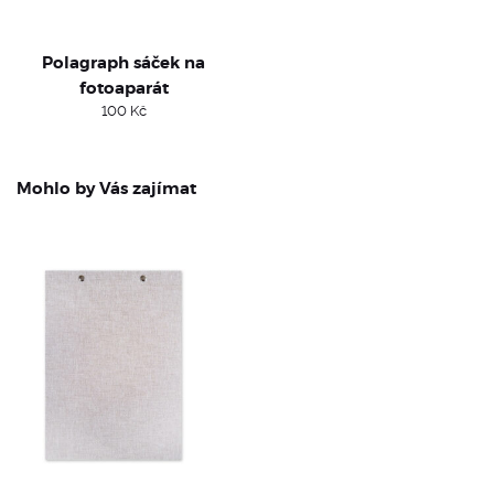
Polagraph sáček na
fotoaparát
100
Kč
Mohlo by Vás zajímat