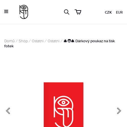
CZK
EUR
Domů
/
Shop
/
Ostatní
/
Ostatní
/
🎄🧑‍🎄 Dárkový poukaz na tisk
fotek