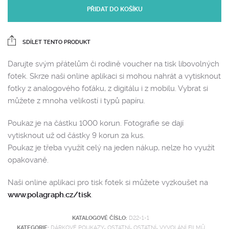
PŘIDAT DO KOŠÍKU
SDÍLET TENTO PRODUKT
Darujte svým přátelům či rodině voucher na tisk libovolných
fotek. Skrze naši online aplikaci si mohou nahrát a vytisknout
fotky z analogového foťáku, z digitálu i z mobilu. Vybrat si
můžete z mnoha velikostí i typů papíru.
Poukaz je na částku 1000 korun. Fotografie se dají
vytisknout už od částky 9 korun za kus.
Poukaz je třeba využít celý na jeden nákup, nelze ho využít
opakovaně.
Naši online aplikaci pro tisk fotek si můžete vyzkoušet na
www.polagraph.cz/tisk
.
KATALOGOVÉ ČÍSLO:
D22-1-1
KATEGORIE:
DÁRKOVÉ POUKAZY
,
OSTATNÍ
,
OSTATNÍ
,
VYVOLÁNÍ FILMŮ