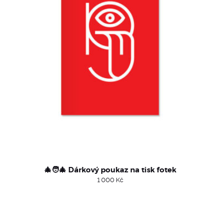
🎄🧑‍🎄 Dárkový poukaz na tisk fotek
1 000
Kč