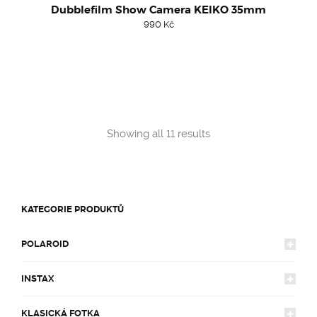
Dubblefilm Show Camera KEIKO 35mm
990
Kč
Sorted
Showing all 11 results
by
popularity
KATEGORIE PRODUKTŮ
POLAROID
INSTAX
FOTOAPARÁTY
KLASICKÁ FOTKA
FOTOAPARÁTY
600