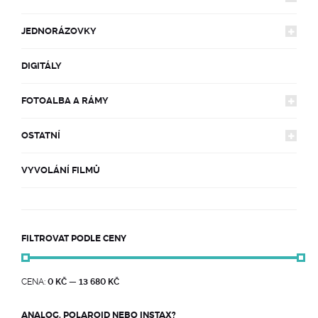
FILMY
JEDNORÁZOVKY
FOTOAPARÁTY
MINI
LIMITOVANÉ EDICE
FILMY
SX-70
600
DOPLŇKY
DIGITÁLY
JEDNORÁZOVKY POLAGRAPH
JEDNORÁZOVKY
FILMY
SQUARE
INSTAX MINI
ZÁKLADNÍ MODELY
ZRCADLOVKY SX-70
BAREVNÉ
DOPLŇKY
NOW & GO & FLIP
I-TYPE
FOTOALBA A RÁMY
POLAGRAPH MATES
KOMPAKTY
35MM KINOFILMY
DOPLŇKY
WIDE
INSTAX SQUARE
KOMPAKTY LAND CAMERA
ČERNOBÍLÉ
BAREVNÉ
TYP 100
GO
OSTATNÍ
ALBA NA FOTKY
NOVÉ KOMPAKTY
35MM BAREVNÉ
ZRCADLOVKY
120 SVITKY
BATERIE
WORKSHOPY
INSTAX WIDE
ČERNOBÍLÉ
VYVOLÁNÍ FILMŮ
OBLEČENÍ BRAVA X KODAK
ALBA NA NEGATIVY
VINTAGE KOMPAKTY
CANON
35MM ČERNOBÍLÉ
OSTATNÍ
FILMY 4X5
OSTATNÍ
WORKSHOPY
RÁMY NA FOTKY
OSTATNÍ
VÝHODNÉ BALÍČKY
POUTKA A POUZDRA
FILTROVAT PODLE CENY
POLAGRAPH MERCH
DOPLŇKY
OBJEKTIVY
MINIMÁLNÍ
MAXIMÁLNÍ
CENA:
0 KČ
—
13 680 KČ
CENA
CENA
KNIHY & ČASOPISY
ANALOG, POLAROID NEBO INSTAX?