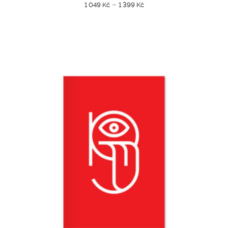
Price
–
1 049
Kč
1 399
Kč
range:
1
049 Kč
through
1
399 Kč