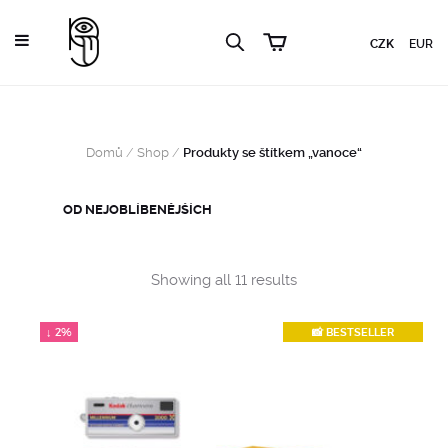
CZK
EUR
Domů
/
Shop
/
Produkty se štítkem „vanoce“
Sorted
Showing all 11 results
by
popularity
↓ 2%
📸 BESTSELLER