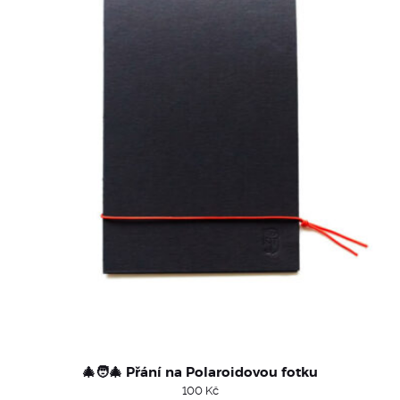
🎄🧑‍🎄 Přání na Polaroidovou fotku
100
Kč