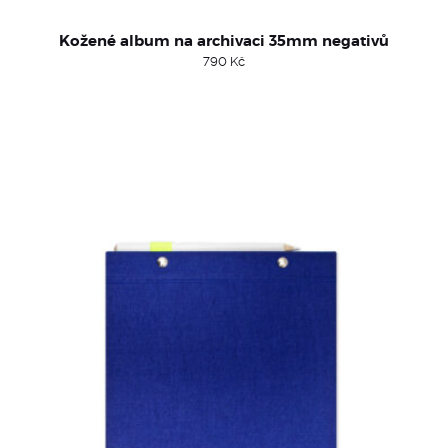
Kožené album na archivaci 35mm negativů
790
Kč