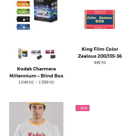
King Film Color
Zealous 200/135-36
449
Kč
Kodak Charmera
Millennium – Blind Box
Price
–
1 049
Kč
1 399
Kč
range:
1
049 Kč
through
1
↓ 20%
399 Kč