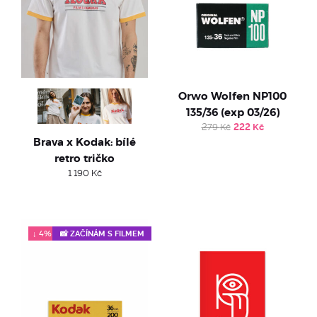
Orwo Wolfen NP100
135/36 (exp 03/26)
Original
Current
279
Kč
222
Kč
price
price
Brava x Kodak: bílé
was:
is:
retro tričko
279 Kč.
222 Kč.
1 190
Kč
↓ 4%
📸 ZAČÍNÁM S FILMEM