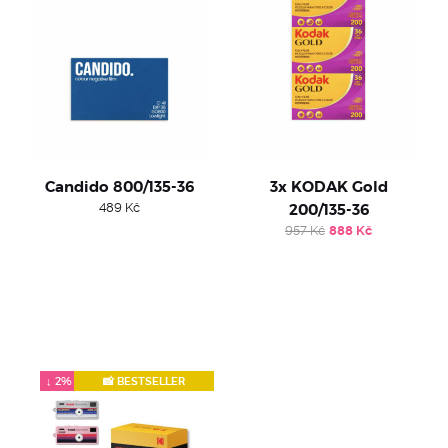
Candido 800/135-36
3x KODAK Gold
489
Kč
200/135-36
Original
Current
957
Kč
888
Kč
price
price
was:
is:
957 Kč.
888 Kč.
↓ 2%
📸 BESTSELLER