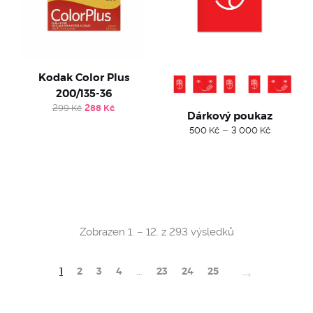
Kodak Color Plus
200/135-36
Original
Current
299
Kč
288
Kč
Dárkový poukaz
price
price
was:
is:
Price
–
500
Kč
3 000
Kč
299 Kč.
288 Kč.
range:
500 Kč
through
3
000 Kč
Sorted
Zobrazen 1. – 12. z 293 výsledků
by
popularity
→
1
2
3
4
…
23
24
25