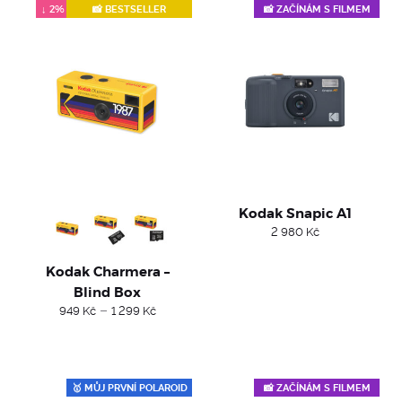
popularity
↓ 2%
📸 BESTSELLER
📸 ZAČÍNÁM S FILMEM
Kodak Snapic A1
2 980
Kč
Kodak Charmera –
Blind Box
Price
–
949
Kč
1 299
Kč
range:
949 Kč
through
1
299 Kč
🥇 MŮJ PRVNÍ POLAROID
📸 ZAČÍNÁM S FILMEM