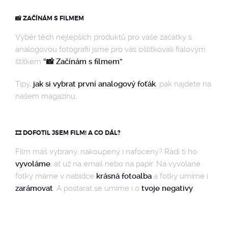
📸 ZAČÍNÁM S FILMEM
Výběr těch nejlepších produktů pro vaše začátky s
analogovou fotografií jsme pro vás oštítkovali fialovým
štítkem
“📸 Začínám s filmem”
.
Tipy,
jak si vybrat první analogový foťák
, pak najdete na
našem magazínu.
🎞️ DOFOTIL JSEM FILM! A CO DÁL?
Film máš vybraný, nakoupený i nafocený? Rádi ti ho
vyvoláme
, ať už na email nebo na papír. Na vyvolané
fotky máme v nabídce
krásná fotoalba
a fotky umíme i
zarámovat
. A postarat se umíme i o
tvoje negativy
.