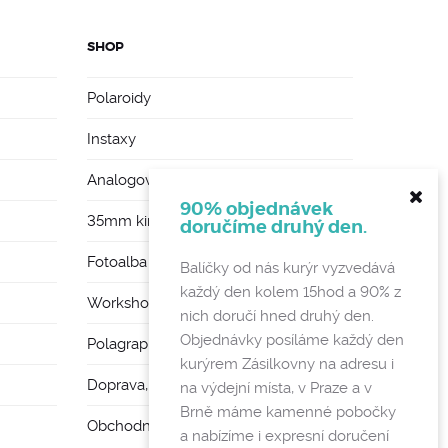
SHOP
Polaroidy
Instaxy
Analogové foťáky
90% objednávek
35mm kinofilmy
doručíme druhý den.
Fotoalba a rámy
Balíčky od nás kurýr vyzvedává
každý den kolem 15hod a 90% z
Workshopy
nich doručí hned druhý den.
Objednávky posíláme každý den
Polagraph Mates
kurýrem Zásilkovny na adresu i
Doprava, poštovné a vratky
na výdejní místa, v Praze a v
Brně máme kamenné pobočky
Obchodní podmínky a GDPR
a nabízíme i expresní doručení