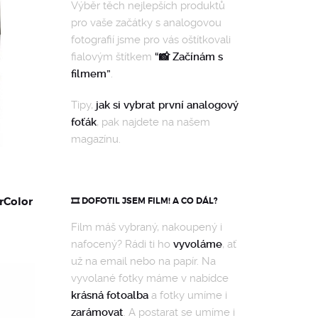
Výběr těch nejlepších produktů
pro vaše začátky s analogovou
fotografií jsme pro vás oštítkovali
fialovým štítkem
“📸 Začínám s
filmem”
.
Tipy,
jak si vybrat první analogový
foťák
, pak najdete na našem
magazínu.
rColor
🎞️ DOFOTIL JSEM FILM! A CO DÁL?
Film máš vybraný, nakoupený i
nafocený? Rádi ti ho
vyvoláme
, ať
už na email nebo na papír. Na
vyvolané fotky máme v nabídce
krásná fotoalba
a fotky umíme i
zarámovat
. A postarat se umíme i