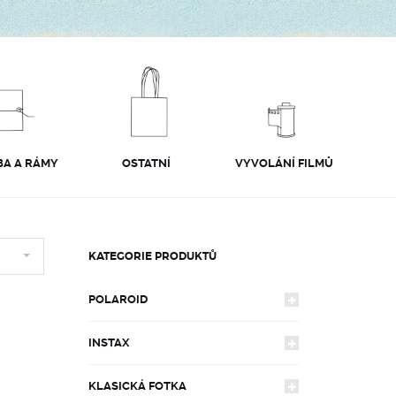
A A RÁMY
OSTATNÍ
VYVOLÁNÍ FILMŮ
KATEGORIE PRODUKTŮ
POLAROID
INSTAX
FOTOAPARÁTY
KLASICKÁ FOTKA
FOTOAPARÁTY
600
FILMY