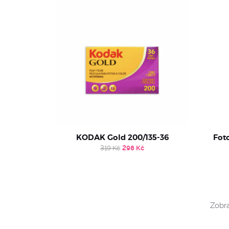
KODAK Gold 200/135-36
Foto
Original
Current
319
Kč
298
Kč
price
price
was:
is:
319 Kč.
298 Kč.
Zobra