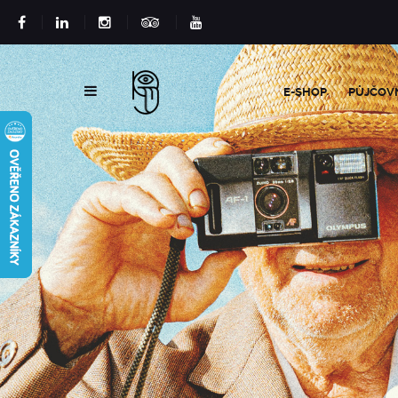
E-SHOP
PŮJČOV