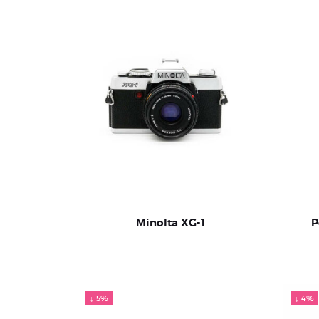
Minolta XG-1
P
↓ 5%
↓ 4%