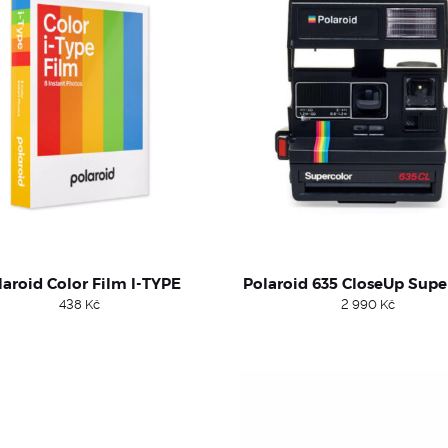
laroid Color Film I-TYPE
Polaroid 635 CloseUp Supe
438
Kč
2 990
Kč