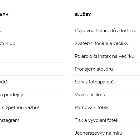
APH
SLUŽBY
e
Půjčovna Polaroidů a Instaxů
ph Klub
Svatební focení a večírky
Polaroid či Instax na večírku
Pronájem ateliéru
8×10
Servis fotoaparátů
 a prodejny
Vyvolání filmů
ám zpětnou vazbu!
Rámování fotek
Instagram
Tisk a vyvolání fotek
Jednorázovky na míru