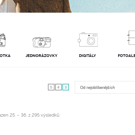
FOTKA
JEDNORÁZOVKY
DIGITÁLY
FOTOALB
Od nejoblíbenějších
5
4
3
Sorted
zen 25. – 36. z 295 výsledků
by
popularity