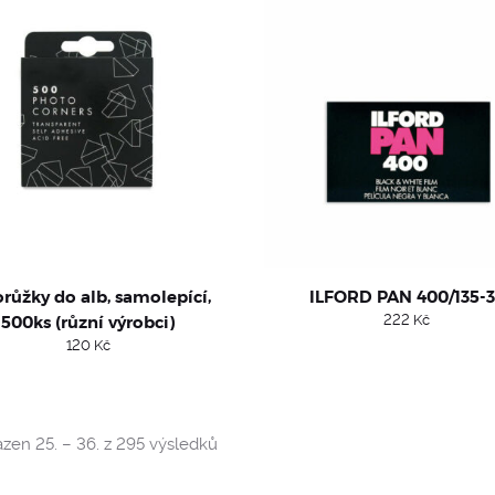
růžky do alb, samolepící,
ILFORD PAN 400/135-
500ks (různí výrobci)
222
Kč
120
Kč
Sorted
zen 25. – 36. z 295 výsledků
by