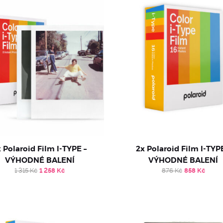
x Polaroid Film I-TYPE –
2x Polaroid Film I-TYP
VÝHODNÉ BALENÍ
VÝHODNÉ BALENÍ
Original
Current
Original
Curr
1 315
Kč
1 258
Kč
876
Kč
858
Kč
price
price
price
price
was:
is:
was:
is:
1
1
876 Kč.
858 
315 Kč.
258 Kč.