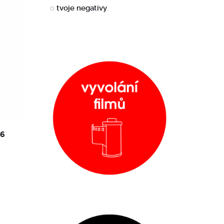
o
tvoje negativy
.
36