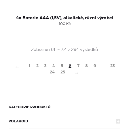
4x Baterie AAA (1,5V), alkalické, různí výrobci
100
Kč
Sorted
Zobrazen 61. – 72. z 294 výsledků
by
popularity
←
1
2
3
4
5
6
7
8
9
…
23
→
24
25
KATEGORIE PRODUKTŮ
POLAROID