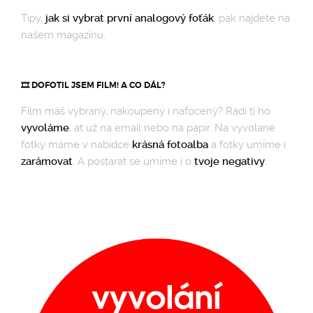
Tipy,
jak si vybrat první analogový foťák
, pak najdete na
našem magazínu.
🎞️ DOFOTIL JSEM FILM! A CO DÁL?
Film máš vybraný, nakoupený i nafocený? Rádi ti ho
vyvoláme
, ať už na email nebo na papír. Na vyvolané
fotky máme v nabídce
krásná fotoalba
a fotky umíme i
zarámovat
. A postarat se umíme i o
tvoje negativy
.