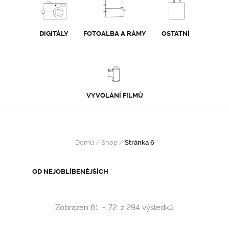
DIGITÁLY
FOTOALBA A RÁMY
OSTATNÍ
VYVOLÁNÍ FILMŮ
Domů
/
Shop
/
Stránka 6
Sorted
Zobrazen 61. – 72. z 294 výsledků
by