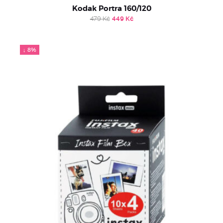
Kodak Portra 160/120
Original
Current
479
Kč
449
Kč
price
price
was:
is:
479 Kč.
449 Kč.
↓ 8%