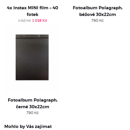
4x Instax MINI film – 40
Fotoalbum Polagraph,
fotek
béžové 30x22cm
Original
Current
1 112
Kč
1 018
Kč
790
Kč
price
price
was:
is:
1
1
112 Kč.
018 Kč.
Fotoalbum Polagraph,
černé 30x22cm
790
Kč
Mohlo by Vás zajímat