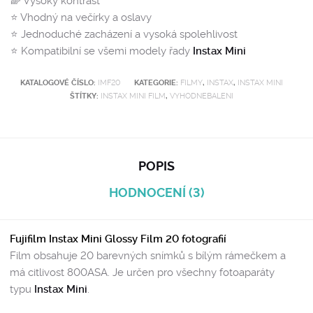
🌈 Vysoký kontrast
⭐️ Vhodný na večírky a oslavy
⭐️ Jednoduché zacházení a vysoká spolehlivost
⭐️ Kompatibilní se všemi modely řady
Instax Mini
KATALOGOVÉ ČÍSLO:
IMF20
KATEGORIE:
FILMY
,
INSTAX
,
INSTAX MINI
ŠTÍTKY:
INSTAX MINI FILM
,
VYHODNEBALENI
POPIS
HODNOCENÍ (3)
Fujifilm Instax Mini Glossy Film 20 fotografií
Film obsahuje 20 barevných snímků s bílým rámečkem a
má citlivost 800ASA. Je určen pro všechny fotoaparáty
typu
Instax Mini
.