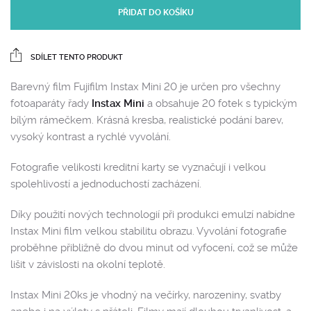
PŘIDAT DO KOŠÍKU
SDÍLET TENTO PRODUKT
Barevný film Fujifilm Instax Mini 20 je určen pro všechny
fotoaparáty řady
Instax Mini
a obsahuje 20 fotek s typickým
bílým rámečkem. Krásná kresba, realistické podání barev,
vysoký kontrast a rychlé vyvolání.
Fotografie velikosti kreditní karty se vyznačují i velkou
spolehlivostí a jednoduchostí zacházení.
Díky použití nových technologií při produkci emulzí nabídne
Instax Mini film velkou stabilitu obrazu. Vyvolání fotografie
proběhne přibližně do dvou minut od vyfocení, což se může
lišit v závislosti na okolní teplotě.
Instax Mini 20ks je vhodný na večírky, narozeniny, svatby