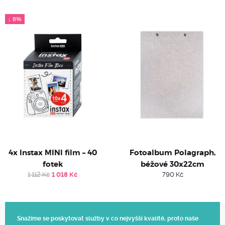
↓ 8%
4x Instax MINI film – 40
Fotoalbum Polagraph,
fotek
béžové 30x22cm
Original
Current
1 112
Kč
1 018
Kč
790
Kč
price
price
was:
is:
1
1
112 Kč.
018 Kč.
Snažíme se poskytovat služby v co nejvyšší kvalitě, proto naše