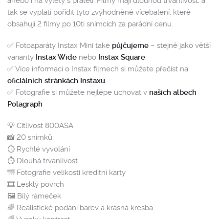
anebo i na výlety s přáteli. Filmy mají dlouhou trvanlivost, a
tak se vyplatí pořídit tyto zvýhodněné vícebalení, které
obsahují 2 filmy po 10ti snímcích za parádní cenu.
✅ Fotoaparáty Instax Mini také
půjčujeme
– stejně jako větší
varianty
Instax Wide
nebo
Instax Square
.
✅ Více informací o Instax filmech si můžete přečíst na
oficiálních stránkách Instaxu
.
✅ Fotografie si můžete nejlépe uchovat v
našich albech
Polagraph
💡 Citlivost 800ASA
📸 20 snímků
⏱️ Rychlé vyvolání
⏱️ Dlouhá trvanlivost
🌁 Fotografie velikosti kreditní karty
🎞️ Lesklý povrch
🖼️ Bílý rámeček
🌈 Realistické podání barev a krásná kresba