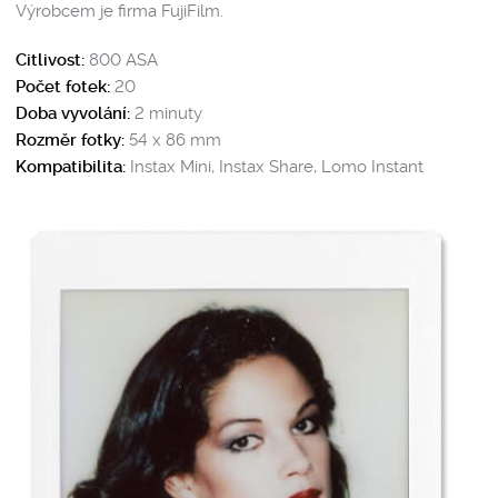
Výrobcem je firma FujiFilm.
Citlivost:
800 ASA
Počet fotek:
20
Doba vyvolání:
2 minuty
Rozměr fotky:
54 x 86 mm
Kompatibilita:
Instax Mini, Instax Share, Lomo Instant