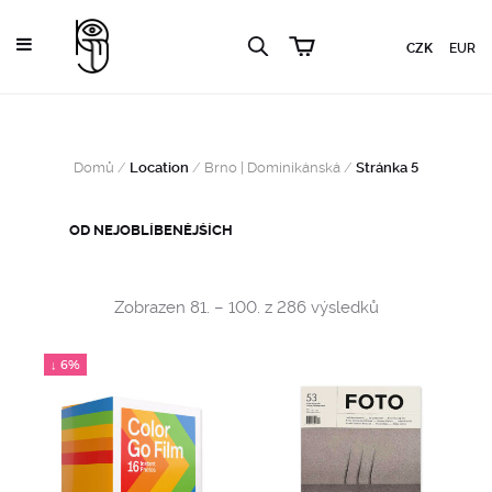
CZK
EUR
Domů
/
Location
/
Brno | Dominikánská
/
Stránka 5
Sorted
Zobrazen 81. – 100. z 286 výsledků
by
popularity
↓ 6%