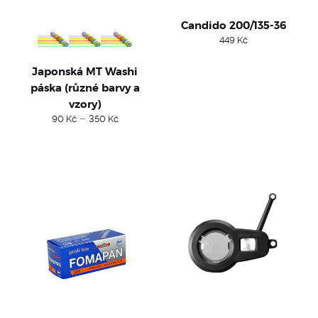
Candido 200/135-36
449
Kč
Japonská MT Washi
páska (různé barvy a
vzory)
Price
–
90
Kč
350
Kč
range:
90 Kč
through
350 Kč