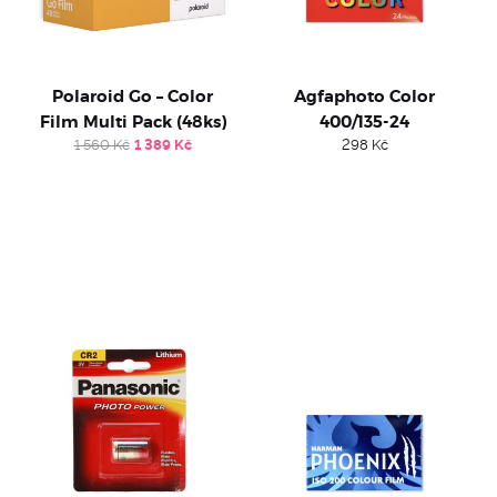
Polaroid Go – Color
Agfaphoto Color
Film Multi Pack (48ks)
400/135-24
Original
Current
1 560
Kč
1 389
Kč
298
Kč
price
price
was:
is:
1
1
560 Kč.
389 Kč.