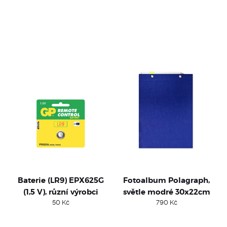
Baterie (LR9) EPX625G
Fotoalbum Polagraph,
(1,5 V), různí výrobci
světle modré 30x22cm
50
Kč
790
Kč