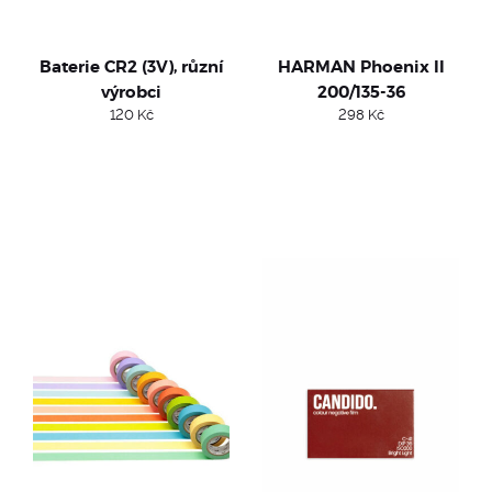
Baterie CR2 (3V), různí
HARMAN Phoenix II
výrobci
200/135-36
120
Kč
298
Kč