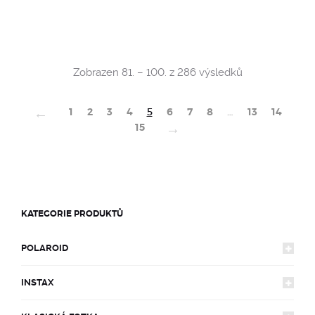
Sorted
Zobrazen 81. – 100. z 286 výsledků
by
popularity
←
1
2
3
4
5
6
7
8
…
13
14
→
15
KATEGORIE PRODUKTŮ
POLAROID
INSTAX
FOTOAPARÁTY