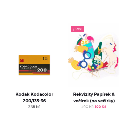
↓ 59%
Kodak Kodacolor
Rekvizity Papírek &
200/135-36
večírek (na večírky)
Original
Current
338
Kč
490
Kč
199
Kč
price
price
was:
is:
490 Kč.
199 Kč.