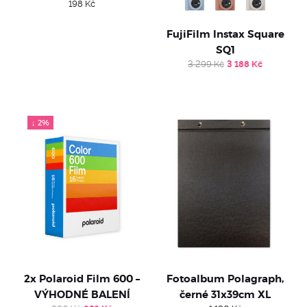
198
Kč
FujiFilm Instax Square
SQ1
Original
Current
3 299
Kč
3 188
Kč
price
price
was:
is:
3
3
299 Kč.
188 Kč.
↓ 2%
2x Polaroid Film 600 –
Fotoalbum Polagraph,
VÝHODNÉ BALENÍ
černé 31x39cm XL