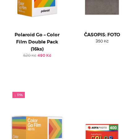
Polaroid Go – Color
ČASOPIS: FOTO
Film Double Pack
350
Kč
(16ks)
Original
Current
520
Kč
490
Kč
price
price
was:
is:
520 Kč.
490 Kč.
↓ 11%