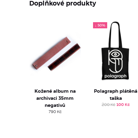
Doplňkové produkty
↓ 50%
Kožené album na
Polagraph plátěná
archivaci 35mm
taška
Original
Cur
negativů
200
Kč
100
Kč
price
pri
790
Kč
was:
is:
200 Kč.
100