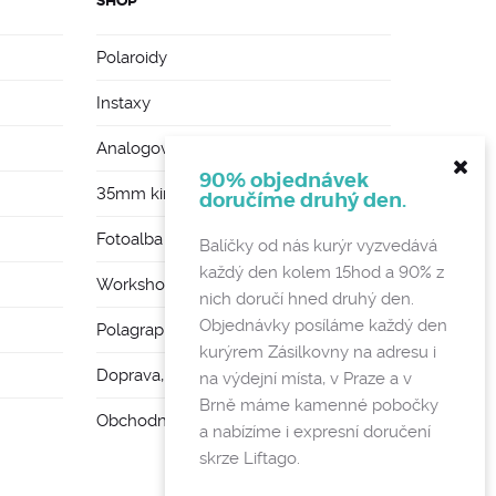
SHOP
Polaroidy
Instaxy
Analogové foťáky
90% objednávek
35mm kinofilmy
doručíme druhý den.
Fotoalba a rámy
Balíčky od nás kurýr vyzvedává
každý den kolem 15hod a 90% z
Workshopy
nich doručí hned druhý den.
Objednávky posíláme každý den
Polagraph Mates
kurýrem Zásilkovny na adresu i
Doprava, poštovné a vratky
na výdejní místa, v Praze a v
Brně máme kamenné pobočky
Obchodní podmínky a GDPR
a nabízíme i expresní doručení
skrze Liftago.