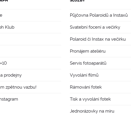
APH
SLUŽBY
e
Půjčovna Polaroidů a Instaxů
ph Klub
Svatební focení a večírky
Polaroid či Instax na večírku
Pronájem ateliéru
8×10
Servis fotoaparátů
 a prodejny
Vyvolání filmů
ám zpětnou vazbu!
Rámování fotek
Instagram
Tisk a vyvolání fotek
Jednorázovky na míru