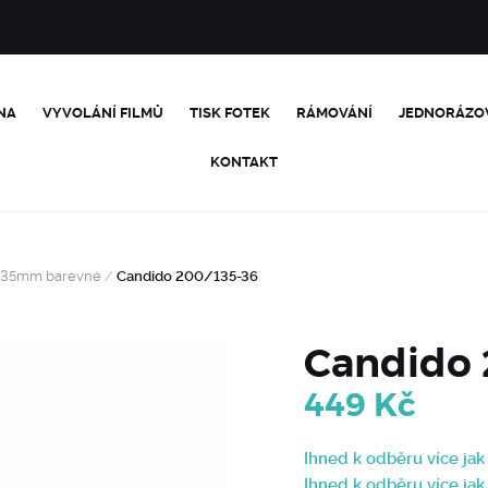
NA
VYVOLÁNÍ FILMŮ
TISK FOTEK
RÁMOVÁNÍ
JEDNORÁZO
KONTAKT
35mm barevné
/
Candido 200/135-36
Candido 
449
Kč
Ihned k odběru více jak
Ihned k odběru více jak