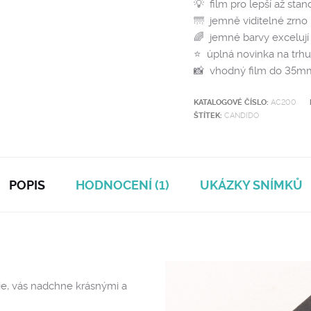
💡 film pro lepší až sta
🌁 jemně viditelné zrno
🌈 jemné barvy excelují
⭐️ úplná novinka na trhu
📸 vhodný film do 35mm
KATALOGOVÉ ČÍSLO:
AC200
ŠTÍTEK:
CANDIDO
POPIS
HODNOCENÍ (1)
UKÁZKY SNÍMKŮ
nie, vás nadchne krásnými a