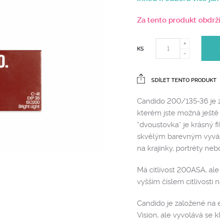
Za tento produkt obdrž
KS
SDÍLET TENTO PRODUKT
Candido 200/135-36 je z
kterém jste možná ještě n
“dvoustovka” je krásný 
skvělým barevným vyváže
na krajinky, portréty nebo
Má citlivost 200ASA, ale 
vyšším číslem citlivosti n
Candido je založené na 
Vision, ale vyvolává se