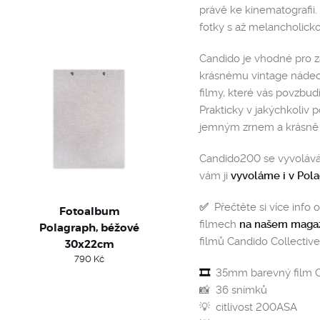
právě ke kinematografii
fotky s až melancholick
Candido je vhodné pro z
krásnému vintage nádec
filmy, které vás povzbudí
Prakticky v jakýchkoliv
jemným zrnem a krásně 
Candido200 se vyvolává
vám ji
vyvoláme i v Pol
✅
Přečtěte si více info
Fotoalbum
filmech
na našem maga
Polagraph, béžové
rent
filmů Candido Collective
30x22cm
ce
790
Kč
🎞️
35mm barevný film 
 Kč.
📸 36 snímků
💡 citlivost 200ASA