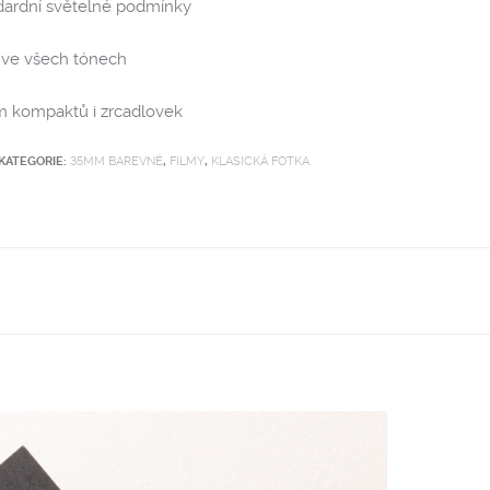
ndardní světelné podmínky
 ve všech tónech
 kompaktů i zrcadlovek
KATEGORIE:
35MM BAREVNÉ
,
FILMY
,
KLASICKÁ FOTKA