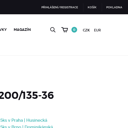
PŘIHLÁŠENÍ/REGISTRACE
KOŠÍK
POKLADNA
VKY
MAGAZÍN
0
CZK
EUR
200/135-36
 5ks v Praha | Husinecká
 5ks v Brno | Dominikánská