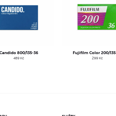
Candido 800/135-36
Fujifilm Color 200/135
489
Kč
299
Kč