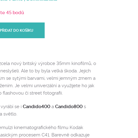
íte 45 bodů
PŘIDAT DO KOŠÍKU
cela nový britský výrobce 35mm kinofilmů, o
eslyšeli. Ale to by byla velká škoda. Jejich
film se sytými barvami, velmi jemným zrnem a
ním. Je velmi univerzální a využijete ho jak
 flashovou či street fotografii.
vyrábí se i
Candido400
a
Candido800
s
a světlo.
emulzi kinematografického filmu Kodak
 klasickým procesem C41. Barevně odkazuje