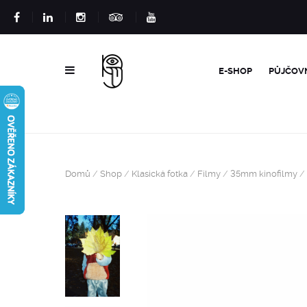
E-SHOP
PŮJČOV
Domů
/
Shop
/
Klasická fotka
/
Filmy
/
35mm kinofilmy
/