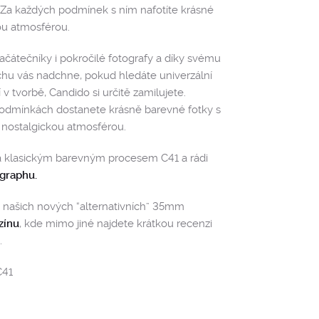
. Za každých podmínek s ním nafotíte krásné
ou atmosférou.
ačátečníky i pokročilé fotografy a díky svému
hu vás nadchne, pokud hledáte univerzální
 v tvorbě, Candido si určitě zamilujete.
 podmínkách dostanete krásně barevné fotky s
nostalgickou atmosférou.
 klasickým barevným procesem C41 a rádi
agraphu.
 o našich nových “alternativních” 35mm
zínu
, kde mimo jiné najdete krátkou recenzi
.
C41