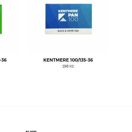
-36
KENTMERE 100/135-36
198
Kč