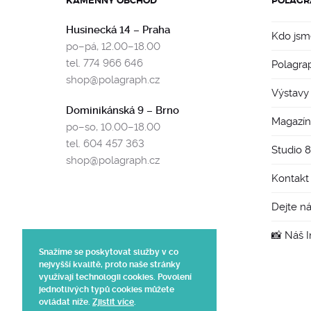
KAMENNÝ OBCHOD
POLAGR
Husinecká 14 – Praha
Kdo jsm
po–pá, 12.00–18.00
tel. 774 966 646
Polagra
shop@polagraph.cz
Výstavy
Dominikánská 9 – Brno
Magazín
po–so, 10.00–18.00
tel. 604 457 363
Studio 
shop@polagraph.cz
Kontakt
Dejte n
📸 Náš 
Snažíme se poskytovat služby v co
nejvyšší kvalitě, proto naše stránky
využívají technologii cookies. Povolení
jednotlivých typů cookies můžete
ovládat níže.
Zjistit více
.