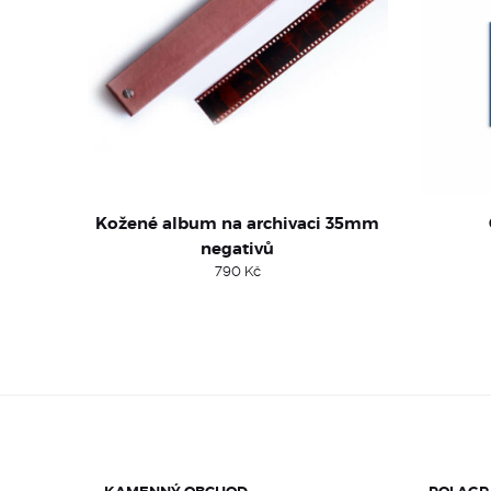
Kožené album na archivaci 35mm
negativů
790
Kč