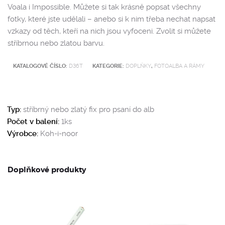
Voala i Impossible. Můžete si tak krásně popsat všechny
fotky, které jste udělali – anebo si k nim třeba nechat napsat
vzkazy od těch, kteří na nich jsou vyfoceni. Zvolit si můžete
stříbrnou nebo zlatou barvu.
KATALOGOVÉ ČÍSLO:
D36T
KATEGORIE:
DOPLŇKY
,
FOTOALBA A RÁMY
Typ:
stříbrný nebo zlatý fix pro psaní do alb
Počet v balení:
1ks
Výrobce:
Koh-i-noor
Doplňkové produkty