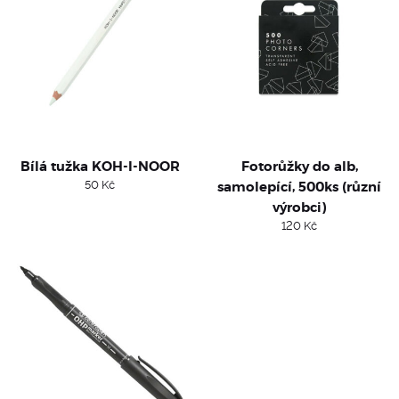
Bílá tužka KOH-I-NOOR
Fotorůžky do alb,
50
Kč
samolepící, 500ks (různí
výrobci)
120
Kč