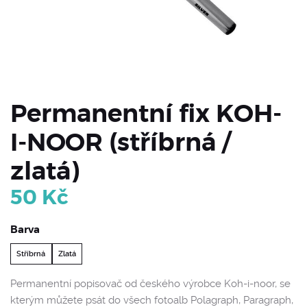
Permanentní fix KOH-
I-NOOR (stříbrná /
zlatá)
50
Kč
Barva
Stříbrná
Zlatá
Permanentní popisovač od českého výrobce Koh-i-noor, se
kterým můžete psát do všech fotoalb Polagraph, Paragraph,