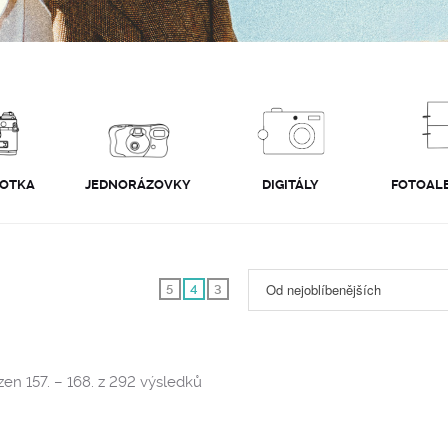
FOTKA
JEDNORÁZOVKY
DIGITÁLY
FOTOALB
Od nejoblíbenějších
5
4
3
Sorted
en 157. – 168. z 292 výsledků
by
popularity