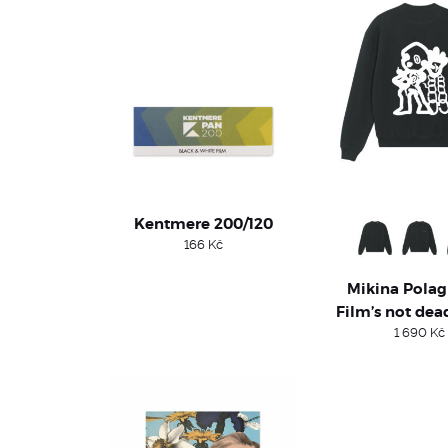
Kentmere 200/120
166
Kč
Mikina Polag
Film’s not dea
1 690
Kč