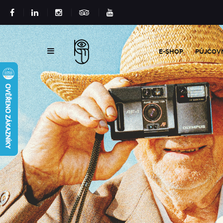
E-SHOP
PŮJČOV