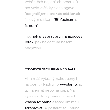
Výběr těch nejlepších produktů
pro vaše začátky s analogovou
fotografií jsme pro vás oštítkovali
fialovým štítkem
“📸 Začínám s
filmem”
.
Tipy,
jak si vybrat první analogový
foťák
, pak najdete na našem
magazínu.
🎞️ DOFOTIL JSEM FILM! A CO DÁL?
Film máš vybraný, nakoupený i
nafocený? Rádi ti ho
vyvoláme
, ať
už na email nebo na papír. Na
vyvolané fotky máme v nabídce
krásná fotoalba
a fotky umíme i
zarámovat
. A postarat se umíme i