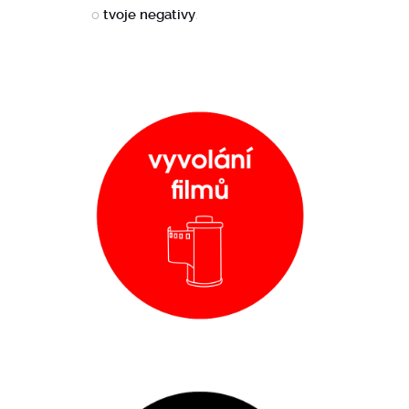
o
tvoje negativy
.