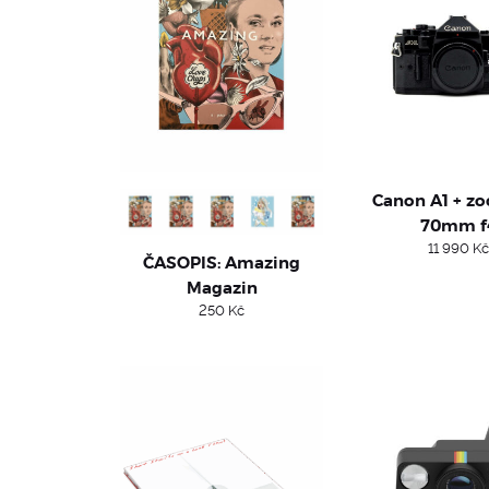
Canon A1 + z
70mm f
11 990
Kč
ČASOPIS: Amazing
Magazin
250
Kč