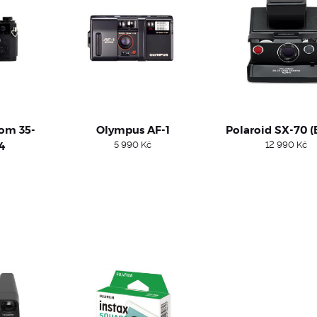
oom 35-
Olympus AF-1
Polaroid SX-70 (
4
5 990
Kč
12 990
Kč