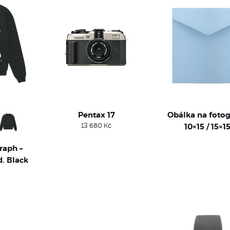
Pentax 17
Obálka na fotog
13 680
Kč
10×15 / 15×1
raph –
d. Black