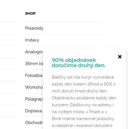
SHOP
Polaroidy
Instaxy
Analogové foťáky
90% objednávek
35mm kinofilmy
doručíme druhý den.
Fotoalba a rámy
Balíčky od nás kurýr vyzvedává
každý den kolem 15hod a 90% z
Workshopy
nich doručí hned druhý den.
Objednávky posíláme každý den
Polagraph Mates
kurýrem Zásilkovny na adresu i
Doprava, poštovné a vratky
na výdejní místa, v Praze a v
Brně máme kamenné pobočky
Obchodní podmínky a GDPR
a nabízíme i expresní doručení