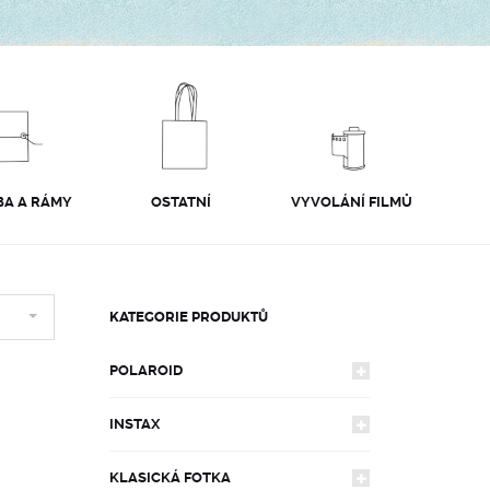
A A RÁMY
OSTATNÍ
VYVOLÁNÍ FILMŮ
KATEGORIE PRODUKTŮ
POLAROID
INSTAX
FOTOAPARÁTY
KLASICKÁ FOTKA
FOTOAPARÁTY
600
FILMY