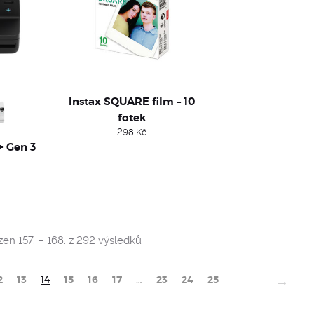
Instax SQUARE film – 10
fotek
298
Kč
+ Gen 3
Sorted
en 157. – 168. z 292 výsledků
by
popularity
→
2
13
14
15
16
17
…
23
24
25