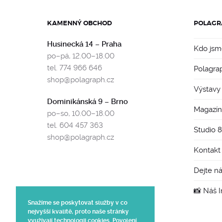
KAMENNÝ OBCHOD
POLAGR
Husinecká 14 – Praha
Kdo jsm
po–pá, 12.00–18.00
tel. 774 966 646
Polagra
shop@polagraph.cz
Výstavy
Dominikánská 9 – Brno
Magazín
po–so, 10.00–18.00
tel. 604 457 363
Studio 
shop@polagraph.cz
Kontakt
Dejte n
📸 Náš 
Snažíme se poskytovat služby v co
nejvyšší kvalitě, proto naše stránky
využívají technologii cookies. Povolení