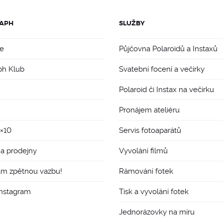
APH
SLUŽBY
e
Půjčovna Polaroidů a Instaxů
ph Klub
Svatební focení a večírky
Polaroid či Instax na večírku
Pronájem ateliéru
8×10
Servis fotoaparátů
 a prodejny
Vyvolání filmů
ám zpětnou vazbu!
Rámování fotek
Instagram
Tisk a vyvolání fotek
Jednorázovky na míru