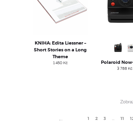
KNIHA: Edita Liessner –
Short Stories on a Long
Theme
Polaroid Now
1 450
Kč
3 788
Kč
Zobraz
←
1
2
3
…
11
1