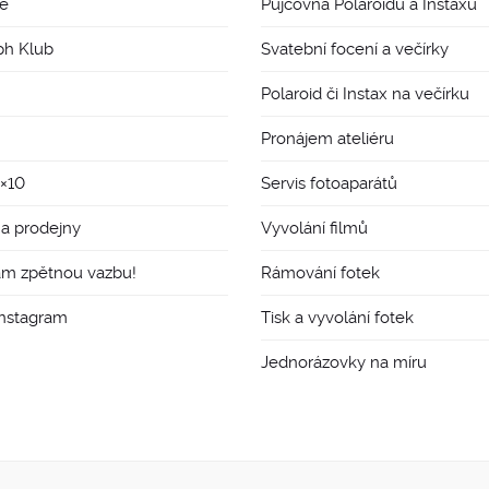
e
Půjčovna Polaroidů a Instaxů
ph Klub
Svatební focení a večírky
Polaroid či Instax na večírku
Pronájem ateliéru
8×10
Servis fotoaparátů
 a prodejny
Vyvolání filmů
ám zpětnou vazbu!
Rámování fotek
Instagram
Tisk a vyvolání fotek
Jednorázovky na míru