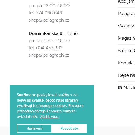
Kdo jsm
po–pá, 12.00–18.00
tel. 774 966 646
Polagra
shop@polagraph.cz
Výstavy
Dominikánská 9 – Brno
Magazín
po–so, 10.00–18.00
tel. 604 457 363
Studio 
shop@polagraph.cz
Kontakt
Dejte n
📸 Náš 
Snažíme se poskytovat služby v co
nejvyšší kvalitě, proto naše stránky
využívají technologii cookies. Povolení
jednotlivých typů cookies můžete
ovládat níže.
Zjistit více
.
Nastavení
Povolit vše