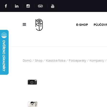
E-SHOP
PŮJČOV
Domů
/
Shop
/
Klasická fotka
/
Fotoaparáty
/
Kompakty
/