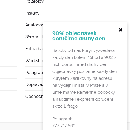
Polaroidy
Instaxy
Analogové foťáky
90% objednávek
35mm kinofilmy
doručíme druhý den.
Fotoalba a rámy
Balíčky od nás kurýr vyzvedává
každý den kolem 15hod a 90% z
Workshopy
nich doručí hned druhý den.
Objednávky posíláme každý den
Polagraph Mates
kurýrem Zásilkovny na adresu i
Doprava, poštovné a vratky
na výdejní místa, v Praze a v
Brně máme kamenné pobočky
Obchodní podmínky a GDPR
a nabízíme i expresní doručení
skrze Liftago.
Polagraph
777 717 569