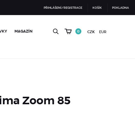
PŘIHLÁŠENÍ/REGISTRACE
KOŠÍK
POKLADNA
VKY
MAGAZÍN
0
CZK
EUR
rima Zoom 85