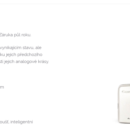
Záruka půl roku.
ynikajícím stavu, ale
ku jejich předchozího
í jejich analogové krásy.
em
ušť, inteligentní