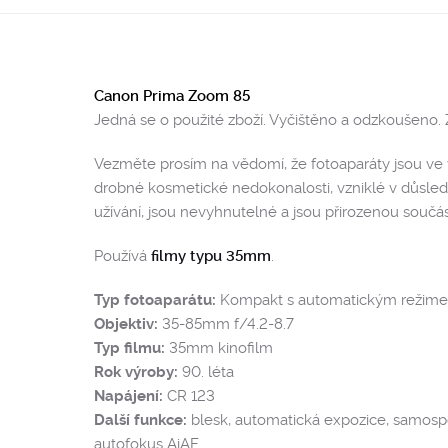
Canon Prima Zoom 85
Jedná se o použité zboží. Vyčištěno a odzkoušeno. 
Vezměte prosím na vědomí, že fotoaparáty jsou ve v
drobné kosmetické nedokonalosti, vzniklé v důsled
užívání, jsou nevyhnutelné a jsou přirozenou součást
Používá
filmy typu 35mm
.
Typ fotoaparátu:
Kompakt s automatickým režim
Objektiv:
35-85mm f/4.2-8.7
Typ filmu:
35mm kinofilm
Rok výroby:
90. léta
Napájení:
CR 123
Další funkce:
blesk, automatická expozice, samospo
autofokus AiAF.