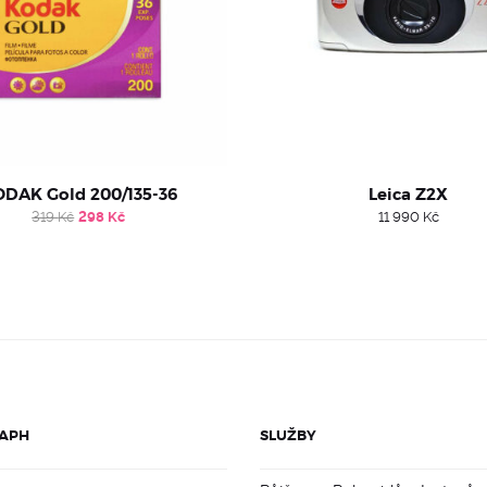
DAK Gold 200/135-36
Leica Z2X
Original
Current
319
Kč
298
Kč
11 990
Kč
price
price
was:
is:
319 Kč.
298 Kč.
APH
SLUŽBY