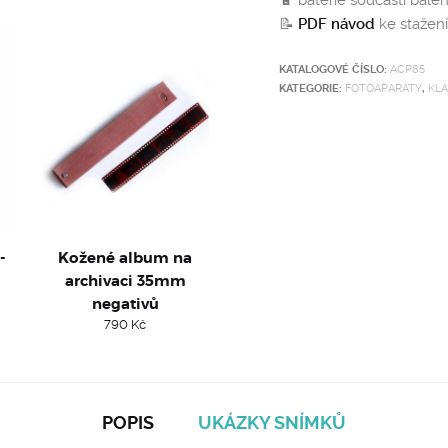
🔋 baterie součástí balen
📝
PDF návod
ke stažení 
KATALOGOVÉ ČÍSLO:
ACP85
KATEGORIE:
FOTOAPARÁTY
,
KLA
-
Kožené album na
archivaci 35mm
negativů
790
Kč
POPIS
UKÁZKY SNÍMKŮ