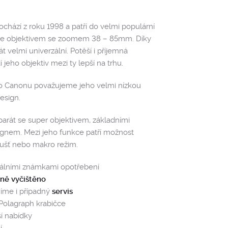
hází z roku 1998 a patří do velmi populární
uje objektivem se zoomem 38 – 85mm. Díky
t velmi univerzální. Potěší i příjemná
í jeho objektiv mezi ty lepší na trhu.
o Canonu považujeme jeho velmi nízkou
esign.
arát se super objektivem, základními
gnem. Mezi jeho funkce patří možnost
ušť nebo makro režim.
málními známkami opotřebení
tně vyčištěno
íme i případný
servis
 Polagraph krabičce
ší nabídky