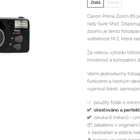
Zlatá
Černá
Canon Prima Zoom 85 poc
řady Sure Shot. Dispon
zoomu je tento fotoapará
světelnost f4.2, která řad
Za velkou výhodu tohot
hmotnost a kompaktní d
Velmi jednoduchý fotoap
funkcemi a hezkým desi
vypnout blesk, samospo
✅ použitý foťák s mini
✅
otestováno a perfek
✅
záruka 6 měsíců + um
📦 zabaleno v originální
⭐️ bestseller a stálice na