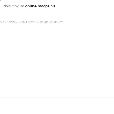
í
+ další tipy na
online magazínu
SICKÁ FOTKA
,
KOMPAKTY
,
VINTAGE KOMPAKTY