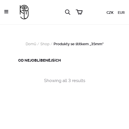
CZK
EUR
Domů
/
Shop
/
Produkty se štítkem „35mm“
Sorted
Showing all 3 results
by
popularity