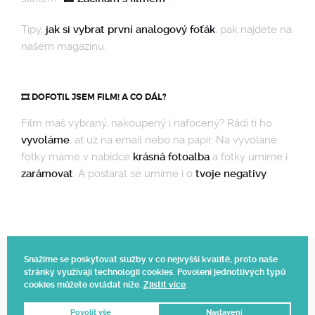
Tipy,
jak si vybrat první analogový foťák
, pak najdete na
našem magazínu.
🎞️ DOFOTIL JSEM FILM! A CO DÁL?
Film máš vybraný, nakoupený i nafocený? Rádi ti ho
vyvoláme
, ať už na email nebo na papír. Na vyvolané
fotky máme v nabídce
krásná fotoalba
a fotky umíme i
zarámovat
. A postarat se umíme i o
tvoje negativy
.
Snažíme se poskytovat služby v co nejvyšší kvalitě, proto naše
stránky využívají technologii cookies. Povolení jednotlivých typů
Web vytvořil Polagraph
cookies můžete ovládat níže.
Zjistit více
.
© 2025.
Povolit vše
Nastavení