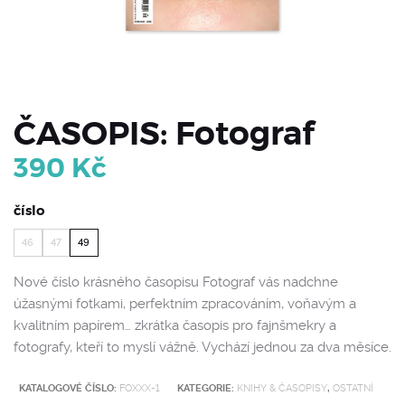
ČASOPIS: Fotograf
390
Kč
číslo
46
47
49
Nové číslo krásného časopisu Fotograf vás nadchne
úžasnými fotkami, perfektním zpracováním, voňavým a
kvalitním papírem… zkrátka časopis pro fajnšmekry a
fotografy, kteří to myslí vážně. Vychází jednou za dva měsíce.
KATALOGOVÉ ČÍSLO:
FOXXX-1
KATEGORIE:
KNIHY & ČASOPISY
,
OSTATNÍ