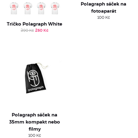
Polagraph sáček na
fotoaparát
100
Kč
Tričko Polagraph White
Original
Current
390
Kč
250
Kč
price
price
was:
is:
390 Kč.
250 Kč.
Polagraph sáček na
35mm kompakt nebo
filmy
100
Kč