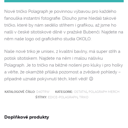
Nové tričko Polagraph je povinnou výbavou pro každého
fanouška instantní fotografie. Dlouho jsme hledali takové
tričko, které by nám sedělo střihem i grafikou, až jsme ho
našli v české sítotiskové dílně v pražské Bubenči. Najdete na
něm naše logo od grafického studia OKOLO.
Naše nové triko je unisex, z kvalitní bavlny, má super střih a
potisk sítotiskem. Najdete na něm i malou nášivku
Polagraph. Je to tričko na běžné nošení pro kluky i pro holky
a věřte, že okamžitě přiláká pozornost a zvědavé pohledy –
případně uznalé pokývnutí těch, kteří vědí! 😉
KATALOGOVÉ ČÍSLO:
D40TRW
KATEGORIE:
OSTATNÍ
,
POLAGRAPH MERCH
ŠTÍTKY:
EDICE-POLAGRAPH
,
TRIKO
Doplňkové produkty