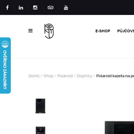
E-SHOP
PŮJČOV
Domů
/
Shop
/
Polaroid
/
Doplňky
/
Polaroid kazeta na p