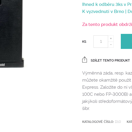
Ihned k odběru 3ks v Pr
K vyzvednutí v Brno | 
Za tento produkt obdrž
KS
SDÍLET TENTO PRODUKT
Výměnná záda, resp. kaze
můžete okamžitě použít
Express. Založíte do ní v
100C nebo FP-3000B) a po
jakýkoli středoformátový 
šíbr.
KATALOGOVÉ ČÍSLO:
D10
KA