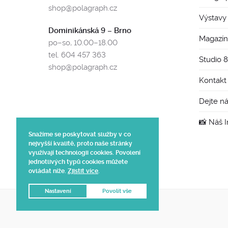
shop@polagraph.cz
Výstavy
Dominikánská 9 – Brno
Magazín
po–so, 10.00–18.00
tel. 604 457 363
Studio 
shop@polagraph.cz
Kontakt
Dejte n
📸 Náš 
Snažíme se poskytovat služby v co
nejvyšší kvalitě, proto naše stránky
využívají technologii cookies. Povolení
jednotlivých typů cookies můžete
ovládat níže.
Zjistit více
.
Nastavení
Povolit vše