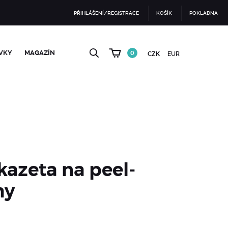
PŘIHLÁŠENÍ/REGISTRACE
KOŠÍK
POKLADNA
VKY
MAGAZÍN
0
CZK
EUR
kazeta na peel-
my