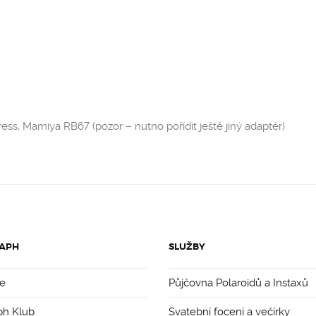
ess, Mamiya RB67 (pozor – nutno pořídit ještě jiný adaptér)
APH
SLUŽBY
e
Půjčovna Polaroidů a Instaxů
ph Klub
Svatební focení a večírky