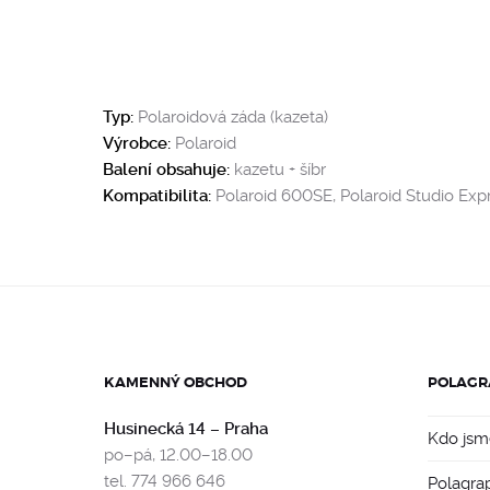
Typ:
Polaroidová záda (kazeta)
Výrobce:
Polaroid
Balení obsahuje:
kazetu + šíbr
Kompatibilita:
Polaroid 600SE, Polaroid Studio Expr
KAMENNÝ OBCHOD
POLAGR
Husinecká 14 – Praha
Kdo jsm
po–pá, 12.00–18.00
tel. 774 966 646
Polagra