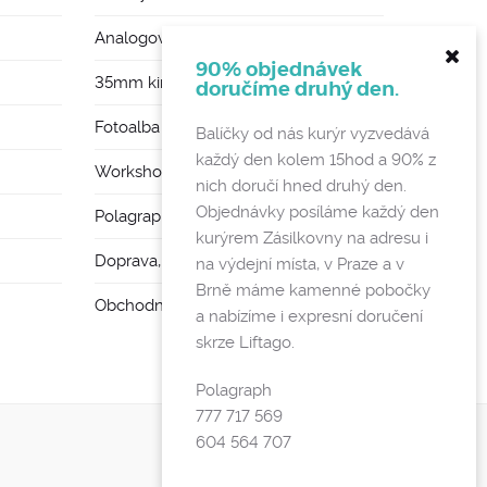
Analogové foťáky
90% objednávek
35mm kinofilmy
doručíme druhý den.
Fotoalba a rámy
Balíčky od nás kurýr vyzvedává
každý den kolem 15hod a 90% z
Workshopy
nich doručí hned druhý den.
Objednávky posíláme každý den
Polagraph Mates
kurýrem Zásilkovny na adresu i
Doprava, poštovné a vratky
na výdejní místa, v Praze a v
Brně máme kamenné pobočky
Obchodní podmínky a GDPR
a nabízíme i expresní doručení
skrze Liftago.
Polagraph
777 717 569
604 564 707