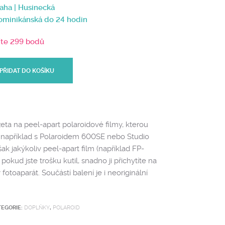
aha | Husinecká
Dominikánská do 24 hodin
íte 299 bodů
PŘIDAT DO KOŠÍKU
ta na peel-apart polaroidové filmy, kterou
 například s Polaroidem 600SE nebo Studio
šak jakýkoliv peel-apart film (například FP-
kud jste trošku kutil, snadno ji přichytíte na
fotoaparát. Součástí balení je i neoriginální
TEGORIE:
DOPLŇKY
,
POLAROID