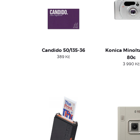
Candido 50/135-36
Konica Minol
389
Kč
80c
3 990
Kč