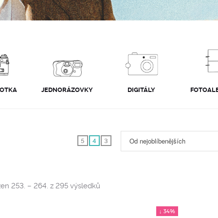
FOTKA
JEDNORÁZOVKY
DIGITÁLY
FOTOALB
Od nejoblíbenějších
5
4
3
Sorted
en 253. – 264. z 295 výsledků
by
popularity
↓ 34%