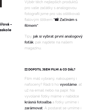
Výběr těch nejlepších produktů
pro vaše začátky s analogovou
fotografií jsme pro vás oštítkovali
fialovým štítkem
“📸 Začínám s
ířová –
filmem”
.
sskole
Tipy,
jak si vybrat první analogový
foťák
, pak najdete na našem
magazínu.
🎞️ DOFOTIL JSEM FILM! A CO DÁL?
Film máš vybraný, nakoupený i
nafocený? Rádi ti ho
vyvoláme
, ať
už na email nebo na papír. Na
vyvolané fotky máme v nabídce
krásná fotoalba
a fotky umíme i
zarámovat
. A postarat se umíme i