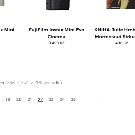
ax Mini
FujiFilm Instax Mini Evo
KNIHA: Julie Hrnč
Cinema
Mortensrud Sirku
9 490
Kč
490
Kč
Sorted
en 253. – 264. z 295 výsledků
by
popularity
→
19
20
21
22
23
24
25