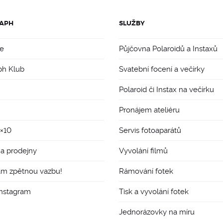
APH
SLUŽBY
e
Půjčovna Polaroidů a Instaxů
ph Klub
Svatební focení a večírky
Polaroid či Instax na večírku
Pronájem ateliéru
8×10
Servis fotoaparátů
 a prodejny
Vyvolání filmů
ám zpětnou vazbu!
Rámování fotek
Instagram
Tisk a vyvolání fotek
Jednorázovky na míru