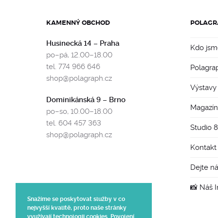
KAMENNÝ OBCHOD
POLAGR
Husinecká 14 – Praha
Kdo jsm
po–pá, 12.00–18.00
tel. 774 966 646
Polagra
shop@polagraph.cz
Výstavy
Dominikánská 9 – Brno
Magazín
po–so, 10.00–18.00
tel. 604 457 363
Studio 
shop@polagraph.cz
Kontakt
Dejte n
📸 Náš 
Snažíme se poskytovat služby v co
nejvyšší kvalitě, proto naše stránky
využívají technologii cookies. Povolení