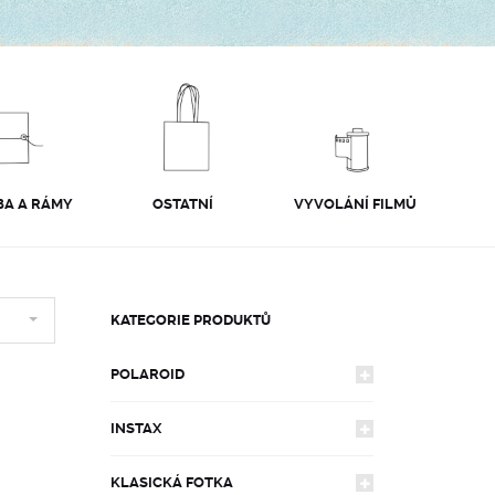
A A RÁMY
OSTATNÍ
VYVOLÁNÍ FILMŮ
KATEGORIE PRODUKTŮ
POLAROID
INSTAX
FOTOAPARÁTY
KLASICKÁ FOTKA
FOTOAPARÁTY
600
FILMY