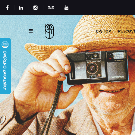
E-SHOP
PŮJČOV