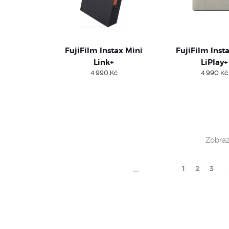
FujiFilm Instax Mini
FujiFilm Inst
Link+
LiPlay+
4 990
Kč
4 990
Kč
Zobraz
←
1
2
3
…