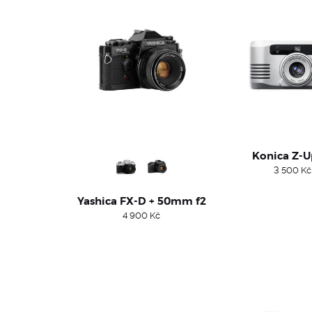
Konica Z-U
3 500
Kč
Yashica FX-D + 50mm f2
4 900
Kč