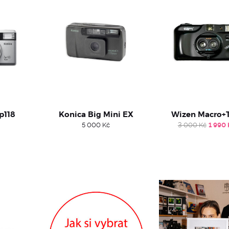
p118
Konica Big Mini EX
Wizen Macro+T
Origi
5 000
Kč
3 000
Kč
1 990
price
was:
3
000 