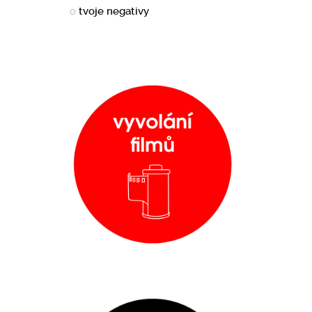
o
tvoje negativy
.