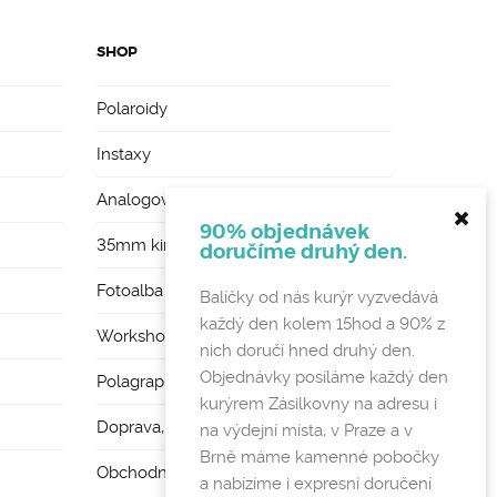
SHOP
Polaroidy
Instaxy
Analogové foťáky
90% objednávek
35mm kinofilmy
doručíme druhý den.
Fotoalba a rámy
Balíčky od nás kurýr vyzvedává
každý den kolem 15hod a 90% z
Workshopy
nich doručí hned druhý den.
Objednávky posíláme každý den
Polagraph Mates
kurýrem Zásilkovny na adresu i
Doprava, poštovné a vratky
na výdejní místa, v Praze a v
Brně máme kamenné pobočky
Obchodní podmínky a GDPR
a nabízíme i expresní doručení