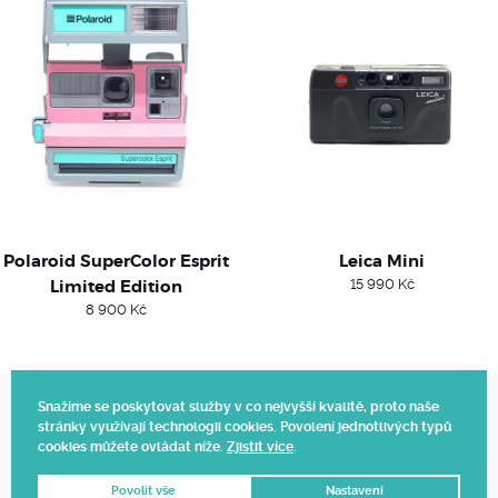
Polaroid SuperColor Esprit
Leica Mini
Limited Edition
15 990
Kč
8 900
Kč
Snažíme se poskytovat služby v co nejvyšší kvalitě, proto naše
stránky využívají technologii cookies. Povolení jednotlivých typů
Web vytvořil Polagraph
cookies můžete ovládat níže.
Zjistit více
.
© 2025.
Povolit vše
Nastavení