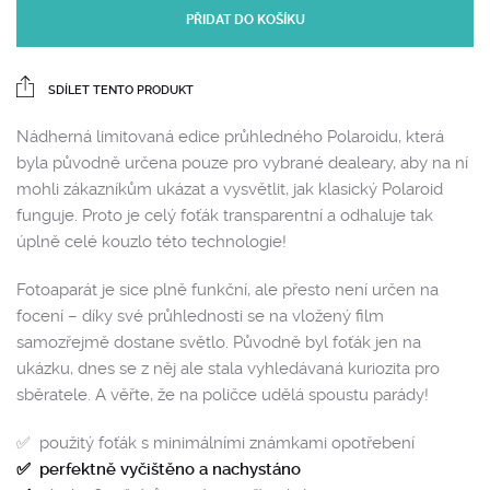
PŘIDAT DO KOŠÍKU
SDÍLET TENTO PRODUKT
Nádherná limitovaná edice průhledného Polaroidu, která
byla původně určena pouze pro vybrané dealeary, aby na ní
mohli zákazníkům ukázat a vysvětlit, jak klasický Polaroid
funguje. Proto je celý foťák transparentní a odhaluje tak
úplně celé kouzlo této technologie!
Fotoaparát je sice plně funkční, ale přesto není určen na
focení – díky své průhlednosti se na vložený film
samozřejmě dostane světlo. Původně byl foťák jen na
ukázku, dnes se z něj ale stala vyhledávaná kuriozita pro
sběratele. A věřte, že na poličce udělá spoustu parády!
✅ použitý foťák s minimálními známkami opotřebení
✅
perfektně vyčištěno a nachystáno