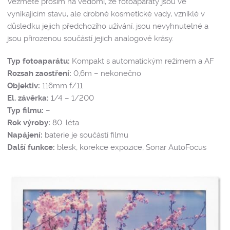
Vezměte prosím na vědomí, že fotoaparáty jsou ve
vynikajícím stavu, ale drobné kosmetické vady, vzniklé v
důsledku jejich předchozího užívání, jsou nevyhnutelné a
jsou přirozenou součástí jejich analogové krásy.
Typ fotoaparátu:
Kompakt s automatickým režimem a AF
Rozsah zaostření:
0,6m – nekonečno
Objektiv:
116mm f/11
El. závěrka:
1/4 – 1/200
Typ filmu:
–
Rok výroby:
80. léta
Napájení:
baterie je součástí filmu
Další funkce:
blesk, korekce expozice, Sonar AutoFocus