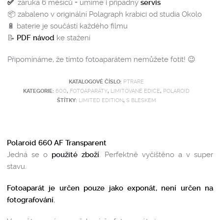
✅
záruka 6 měsíců + umíme i případný
servis
📦 zabaleno v originální Polagraph krabici od studia Okolo
🔋 baterie je součástí každého filmu
📝
PDF návod
ke stažení
Připomínáme, že tímto fotoaparátem nemůžete fotit! 😉
KATALOGOVÉ ČÍSLO:
PTRARE
KATEGORIE:
600
,
FOTOAPARÁTY
,
LIMITOVANÉ EDICE
,
POLAROID
ŠTÍTKY:
LIMITED EDITION
,
S BLESKEM
Polaroid 660 AF Transparent
Jedná se o
použité zboží
. Perfektně vyčištěno a v super
stavu.
Fotoaparát je určen pouze jako exponát, není určen na
fotografování.