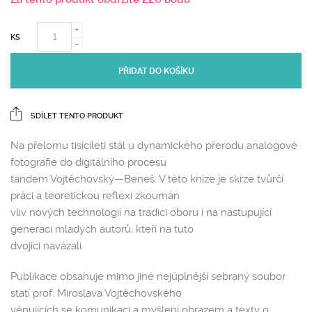
KS
PŘIDAT DO KOŠÍKU
SDÍLET TENTO PRODUKT
Na přelomu tisíciletí stál u dynamického přerodu analogové
fotografie do digitálního procesu
tandem Vojtěchovský—Beneš. V této knize je skrze tvůrčí
práci a teoretickou reflexi zkoumán
vliv nových technologií na tradici oboru i na nastupující
generaci mladých autorů, kteří na tuto
dvojici navázali.
Publikace obsahuje mimo jiné nejúplnější sebraný soubor
statí prof. Miroslava Vojtěchovského
věnujících se komunikaci a myšlení obrazem a texty o