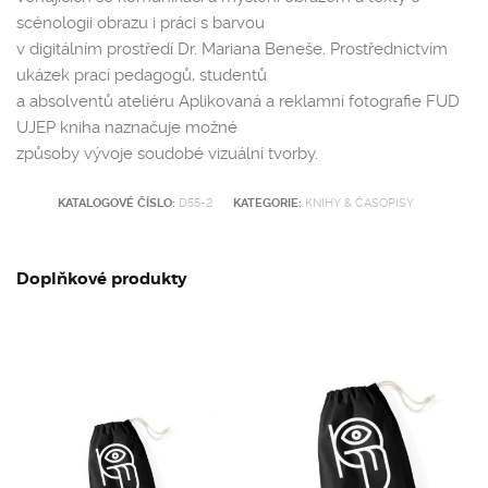
scénologii obrazu i práci s barvou
v digitálním prostředí Dr. Mariana Beneše. Prostřednictvím
ukázek prací pedagogů, studentů
a absolventů ateliéru Aplikovaná a reklamní fotografie FUD
UJEP kniha naznačuje možné
způsoby vývoje soudobé vizuální tvorby.
KATALOGOVÉ ČÍSLO:
D55-2
KATEGORIE:
KNIHY & ČASOPISY
Doplňkové produkty