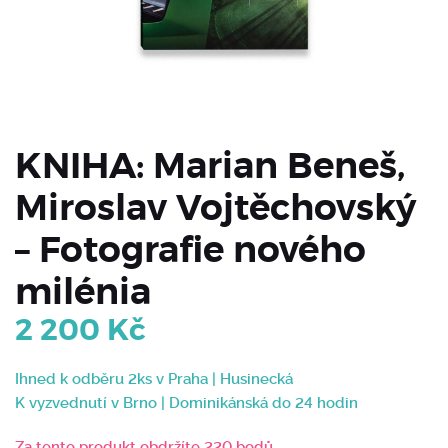
KNIHA: Marian Beneš,
Miroslav Vojtěchovský
– Fotografie nového
milénia
2 200
Kč
Ihned k odběru 2ks v Praha | Husinecká
K vyzvednutí v Brno | Dominikánská do 24 hodin
Za tento produkt obdržíte 220 bodů