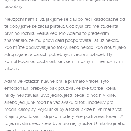
podobný.
Nevzpomínám si už, jak jsme se dali do řeči, každopádně od
té doby jsme se začali přátelit. Což byla pro mě studenta
prvního ročníku veliká věc. Pro Adama to především
znamenalo, že mu přibyl další podporovatel, ať už někdo,
kdo může obdivovat jeho fotky, nebo někdo, kdo sloužil jako
zdroj cigaret a dalších potřebných věcí a službiček. Byl
komplikovanou osobností se všemi možnými i nemožnými
vrtochy.
Adam ve vztazích hlavně bral a pramálo vracel. Tyto
emocionální přebytky pak používal ve své tvorbě, která
nikdy neustávala. Bylo jedno, jestli seděl 6 hodin v kině,
anebo jedl junk food na Václaváku či fotil modelky pro
módní časopisy. Pojící linka byla fotka, skrze ni vnímal život.
Krajinu jako lokaci, lidi jako modely. Vše podřizoval focení. A
to je, myslím, věc, která byla pro něj typická. U nikoho jiného
jsem to už potom nezažil.