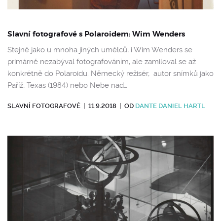
Slavní fotografové s Polaroidem: Wim Wenders
Stejně jako u mnoha jiných umělců, i Wim Wenders se
primárně nezabýval fotografováním, ale zamiloval se až
konkrétně do Polaroidu. Německý režisér, autor snímků jako
Paříž, Texas (1984) nebo Nebe nad…
SLAVNÍ FOTOGRAFOVÉ
|
11.9.2018
|
OD
DANTE DANIEL HARTL