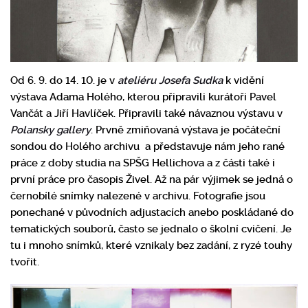
Od 6. 9. do 14. 10. je v
ateliéru Josefa Sudka
k vidění
výstava Adama Holého, kterou připravili kurátoři Pavel
Vančát a Jiří Havlíček. Připravili také návaznou výstavu v
Polansky gallery
. Prvně zmiňovaná výstava je počáteční
sondou do Holého archivu a představuje nám jeho rané
práce z doby studia na SPŠG Hellichova a z části také i
první práce pro časopis Živel. Až na pár výjimek se jedná o
černobílé snímky nalezené v archivu. Fotografie jsou
ponechané v původních adjustacích anebo poskládané do
tematických souborů, často se jednalo o školní cvičení. Je
tu i mnoho snímků, které vznikaly bez zadání, z ryzé touhy
tvořit.