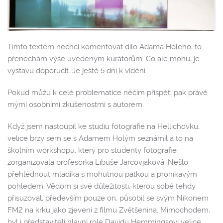
Tímto textem nechci komentovat dílo Adama Holého, to
přenechám výše uvedeným kurátorům. Co ale mohu, je
výstavu doporučit. Je ještě 5 dní k vidění.
Pokud můžu k celé problematice něčím přispět, pak právě
mými osobními zkušenostmi s autorem.
Když jsem nastoupil ke studiu fotografie na Hellichovku,
velice brzy sem se s Adamem Holým seznámil a to na
školním workshopu, který pro studenty fotografie
zorganizovala profesorka Libuše Jarcovjaková. Nešlo
přehlédnout mladíka s mohutnou patkou a pronikavým
pohledem. Vědom si své důležitosti, kterou sobě tehdy
přisuzoval, především pouze on, působil se svým Nikonem
FM2 na krku jako zjevení z filmu Zvětšenina. Mimochodem,
byl i představiteli hlavní role Davidu Hemmingsovi velice