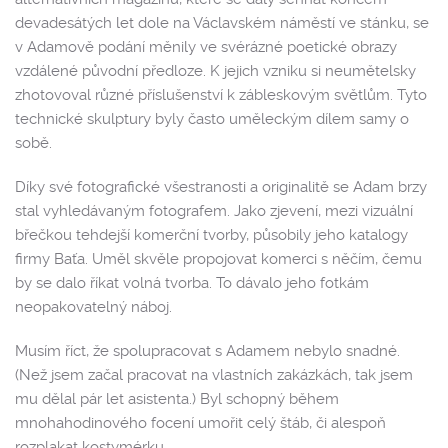
devadesátých let dole na Václavském náměstí ve stánku, se
v Adamově podání měnily ve svérázné poetické obrazy
vzdálené původní předloze. K jejich vzniku si neumětelsky
zhotovoval různé příslušenství k zábleskovým světlům. Tyto
technické skulptury byly často uměleckým dílem samy o
sobě.
Díky své fotografické všestranosti a originalitě se Adam brzy
stal vyhledávaným fotografem. Jako zjevení, mezi vizuální
břečkou tehdejší komerční tvorby, působily jeho katalogy
firmy Baťa. Uměl skvěle propojovat komerci s něčím, čemu
by se dalo říkat volná tvorba. To dávalo jeho fotkám
neopakovatelný náboj.
Musím říct, že spolupracovat s Adamem nebylo snadné.
(Než jsem začal pracovat na vlastních zakázkách, tak jsem
mu dělal pár let asistenta.) Byl schopný během
mnohahodinového focení umořit celý štáb, či alespoň
rozplakat kostymérku.