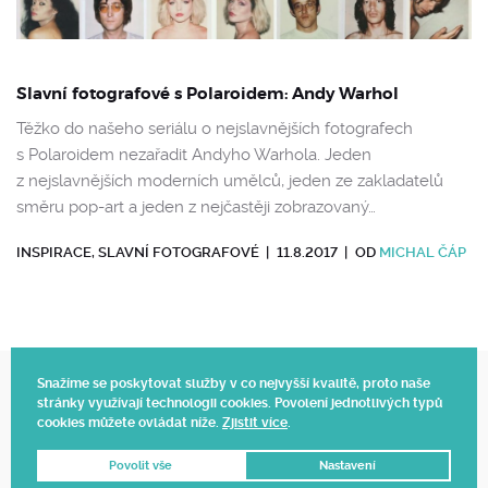
Slavní fotografové s Polaroidem: Andy Warhol
Těžko do našeho seriálu o nejslavnějších fotografech
s Polaroidem nezařadit Andyho Warhola. Jeden
z nejslavnějších moderních umělců, jeden ze zakladatelů
směru pop-art a jeden z nejčastěji zobrazovaný…
INSPIRACE
,
SLAVNÍ FOTOGRAFOVÉ
|
11.8.2017
|
OD
MICHAL ČÁP
Snažíme se poskytovat služby v co nejvyšší kvalitě, proto naše
stránky využívají technologii cookies. Povolení jednotlivých typů
Web vytvořil Polagraph
cookies můžete ovládat níže.
Zjistit více
.
© 2025.
Povolit vše
Nastavení