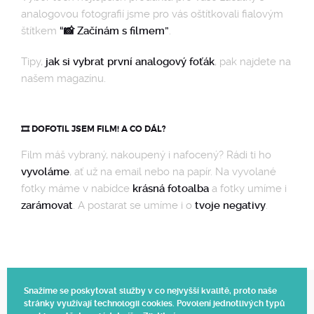
analogovou fotografií jsme pro vás oštítkovali fialovým
štítkem
“📸 Začínám s filmem”
.
Tipy,
jak si vybrat první analogový foťák
, pak najdete na
našem magazínu.
🎞️ DOFOTIL JSEM FILM! A CO DÁL?
Film máš vybraný, nakoupený i nafocený? Rádi ti ho
vyvoláme
, ať už na email nebo na papír. Na vyvolané
fotky máme v nabídce
krásná fotoalba
a fotky umíme i
zarámovat
. A postarat se umíme i o
tvoje negativy
.
Snažíme se poskytovat služby v co nejvyšší kvalitě, proto naše
stránky využívají technologii cookies. Povolení jednotlivých typů
Web vytvořil Polagraph