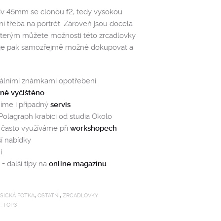
ktiv 45mm se clonou f2, tedy vysokou
lní třeba na portrét. Zároveň jsou docela
kterým můžete možnosti této zrcadlovky
y je pak samozřejmě možné dokupovat a
málními známkami opotřebení
tně vyčištěno
íme i případný
servis
 Polagraph krabici od studia Okolo
ý často využíváme při
workshopech
ší nabídky
í
+ další tipy na
online magazínu
SICKÁ FOTKA
,
OSTATNÍ
,
ZRCADLOVKY
_TOP3