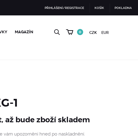
PŘIHLÁŠENÍ/REGISTRACE
KOŠÍK
POKLADNA
VKY
MAGAZÍN
0
CZK
EUR
XG-1
t, až bude zboží skladem
me vám upozornění hned po naskladnění.