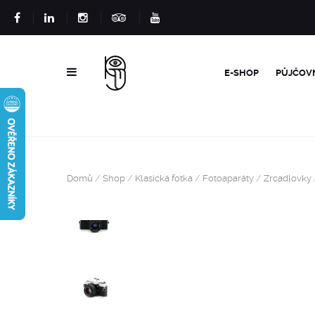
E-SHOP
PŮJČOV
Domů
/
Shop
/
Klasická fotka
/
Fotoaparáty
/
Zrcadlovky