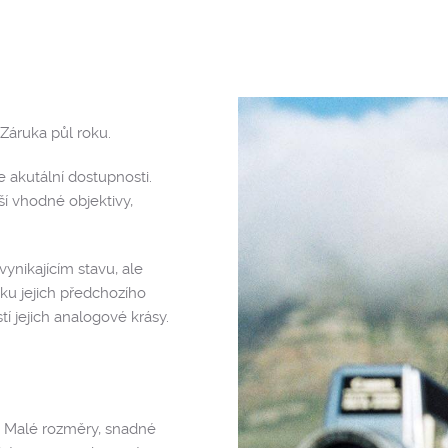
Záruka půl roku.
e akutální dostupnosti.
í vhodné objektivy,
ynikajícím stavu, ale
ku jejich předchozího
í jejich analogové krásy.
. Malé rozměry, snadné