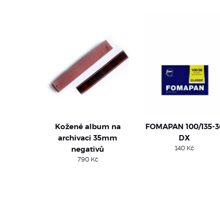
Kožené album na
FOMAPAN 100/135-3
archivaci 35mm
DX
negativů
140
Kč
790
Kč