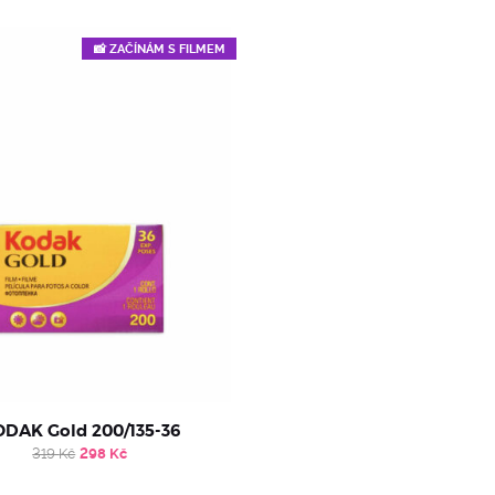
📸 ZAČÍNÁM S FILMEM
DAK Gold 200/135-36
Original
Current
319
Kč
298
Kč
price
price
was:
is: