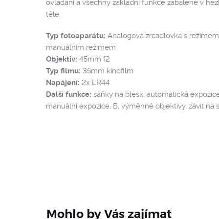
ovládání a všechny základní funkce zabalené v h
těle.
Typ fotoaparátu:
Analogová zrcadlovka s režimem p
manuálním režimem
Objektiv:
45mm f2
Typ filmu:
35mm kinofilm
Napájení:
2x LR44
Další funkce:
sáňky na blesk, automatická expozic
manuální expozice, B, výměnné objektivy, závit na st
Mohlo by Vás zajímat