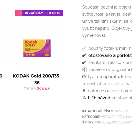
Součástí balení je obje
↓ 7%
📸 ZAČÍNÁM S FILMEM
světelností a ten je ideá
univerzálním sklem, se 
využít naplno. Objektiv
vyměňovat.
✅ použitý foťák s mini
✅
otestováno a perfek
✅
záruka 6 měsíců + um
📦 zabaleno v originální
6
KODAK Gold 200/135-
📸 typ fotoaparátu, kter
36
⭐️ bestseller a stálice na
Original
Current
319
Kč
298
Kč
🔋 baterie součástí balen
price
price
was:
is:
📝
PDF návod
ke stažení 
319 Kč.
298 Kč.
KATALOGOVÉ ČÍSLO:
MIN-XG1X
KATEGORIE:
FOTOAPARÁTY
,
KLA
ŠTÍTKY:
MINOLTA
,
ZRCADLOVKY