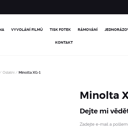
NA
VYVOLÁNÍ FILMŮ
TISK FOTEK
RÁMOVÁNÍ
JEDNORÁZO
KONTAKT
/
Ostatní
/
Minolta XG-1
Minolta 
Dejte mi vědě
Zadejte e-mail a pošle