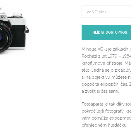
HLÍDAT DOSTUPNOST
Minolta XG-1 je základn
Pochází z let 1979 – 198
kinofilmové přístroje. M
tělo. Jedná se o zrcadlo
si na objektivu můžete n
dopočítá expoziční čas.
a zvolit si čas sami.
Fotoaparát je tak díky t
pokročilejší fotografy, kt
vám pomůže expozimetr,
přehledném hledáčku.