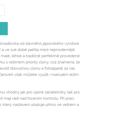
í zrcadlovka od slavného japonského výrobce.
4 a ve své době patřila mezi nejmodernější
á malé, lehké a tradičně perfektně provedené
vku s režimem priority clony, což znamená, že
avolit libovolnou clonu a fotoaparát za vás
 Zároveň však můžete využít i manuální režim
omu vhodný jak pro úplné začátečníky, tak pro
eří mají rádi nad focením kontrolu. Při práci
 který nastavení ukazuje přímo ve velkém a