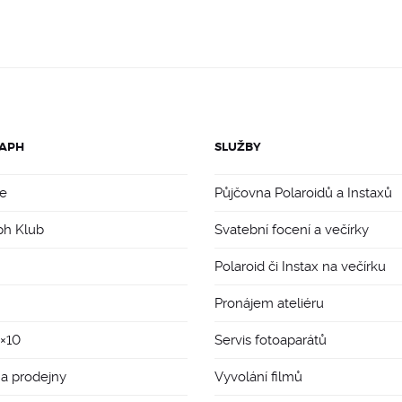
319 Kč.
298 Kč.
APH
SLUŽBY
e
Půjčovna Polaroidů a Instaxů
ph Klub
Svatební focení a večírky
Polaroid či Instax na večírku
Pronájem ateliéru
8×10
Servis fotoaparátů
 a prodejny
Vyvolání filmů