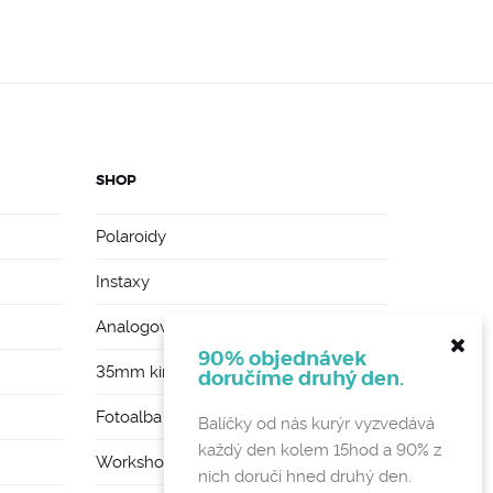
SHOP
Polaroidy
Instaxy
Analogové foťáky
90% objednávek
35mm kinofilmy
doručíme druhý den.
Fotoalba a rámy
Balíčky od nás kurýr vyzvedává
každý den kolem 15hod a 90% z
Workshopy
nich doručí hned druhý den.