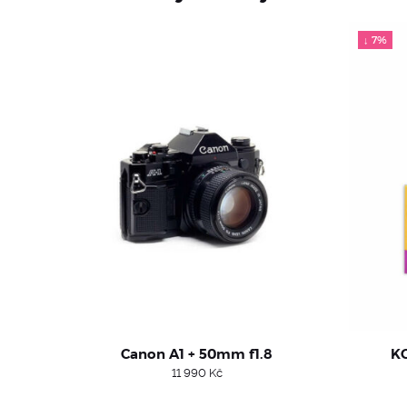
↓ 7%
Canon A1 + 50mm f1.8
KO
11 990
Kč