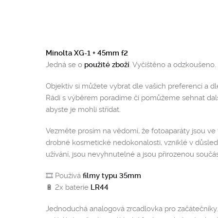
Minolta XG-1 + 45mm f2
Jedná se o
použité zboží
. Vyčištěno a odzkoušeno. 
Objektiv si můžete vybrat dle vašich preferencí a dl
Rádi s výběrem poradíme či pomůžeme sehnat dalš
abyste je mohli střídat.
Vezměte prosím na vědomí, že fotoaparáty jsou ve v
drobné kosmetické nedokonalosti, vzniklé v důsled
užívání, jsou nevyhnutelné a jsou přirozenou součást
🎞️ Používá
filmy typu 35mm
🔋 2x baterie
LR44
Jednoduchá analogová zrcadlovka pro začátečníky