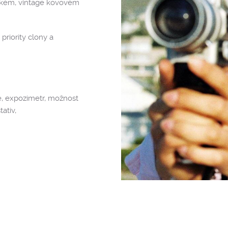
ezkém, vintage kovovém
riority clony a
e, expozimetr, možnost
ativ,