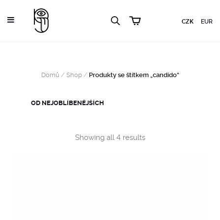
CZK
EUR
Domů
/
Shop
/
Produkty se štítkem „candido“
Sorted
Showing all 4 results
by
popularity