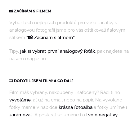
📸 ZAČÍNÁM S FILMEM
Výběr těch nejlepších produktů pro vaše začátky s
analogovou fotografií jsme pro vás oštítkovali fialovým
štítkem
“📸 Začínám s filmem”
.
Tipy,
jak si vybrat první analogový foťák
, pak najdete na
našem magazínu.
🎞️ DOFOTIL JSEM FILM! A CO DÁL?
Film máš vybraný, nakoupený i nafocený? Rádi ti ho
vyvoláme
, ať už na email nebo na papír. Na vyvolané
fotky máme v nabídce
krásná fotoalba
a fotky umíme i
zarámovat
. A postarat se umíme i o
tvoje negativy
.