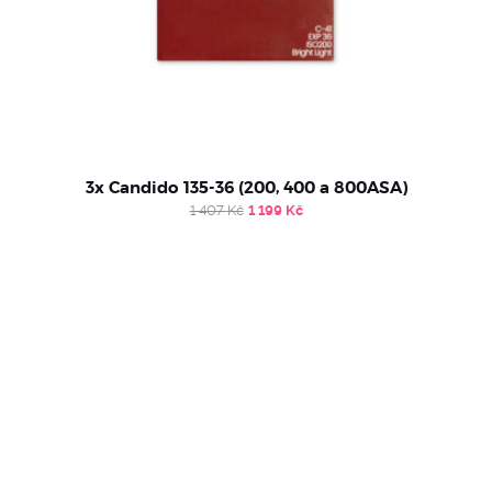
3x Candido 135-36 (200, 400 a 800ASA)
Original
Current
1 407
Kč
1 199
Kč
price
price
was:
is:
1
1
407 Kč.
199 Kč.