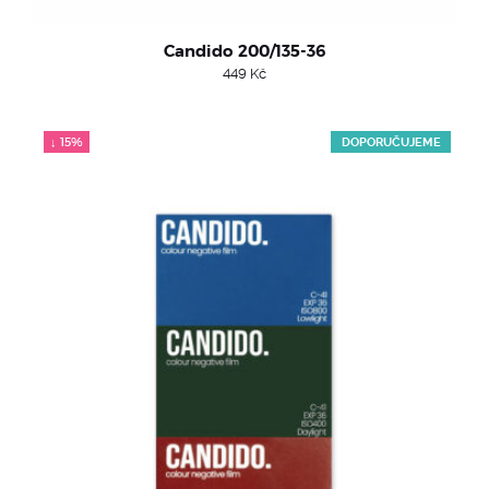
Candido 200/135-36
449
Kč
↓ 15%
DOPORUČUJEME