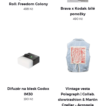
Roll: Freedom Colony
Brava x Kodak: bílé
498
Kč
ponožky
490
Kč
Difuzér na blesk Godox
Vintage vesta
IM30
Polagraph | Collab.
190
Kč
slowtrashion & Martin
Czeller – Acropole