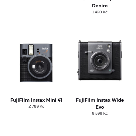
Denim
1 490
Kč
FujiFilm Instax Mini 41
FujiFilm Instax Wide
2 799
Kč
Evo
9 599
Kč