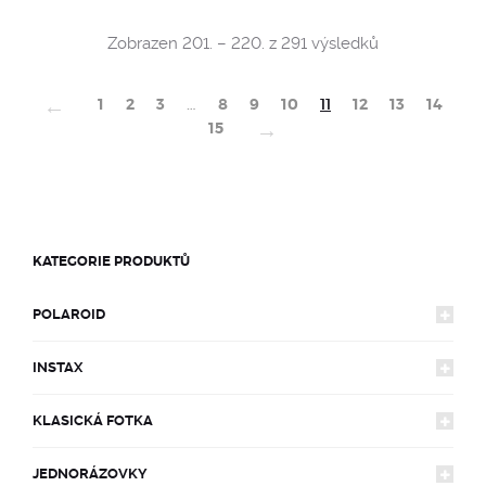
Sorted
Zobrazen 201. – 220. z 291 výsledků
by
popularity
←
1
2
3
…
8
9
10
11
12
13
14
→
15
KATEGORIE PRODUKTŮ
POLAROID
INSTAX
FOTOAPARÁTY
KLASICKÁ FOTKA
FOTOAPARÁTY
600
FILMY
JEDNORÁZOVKY
FOTOAPARÁTY
MINI
LIMITOVANÉ EDICE
FILMY
SX-70
600