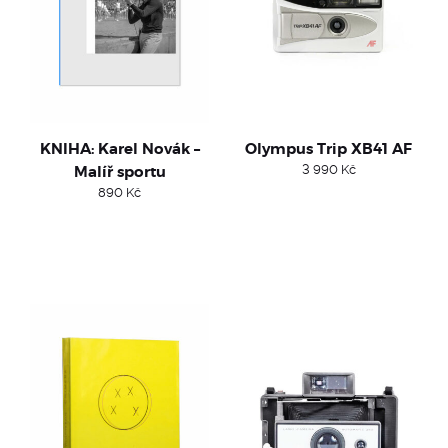
KNIHA: Karel Novák –
Olympus Trip XB41 AF
Malíř sportu
3 990
Kč
890
Kč