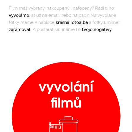
Film máš vybraný, nakoupený i nafocený? Rádi ti ho
vyvoláme
, ať už na email nebo na papír. Na vyvolané
fotky máme v nabídce
krásná fotoalba
a fotky umíme i
zarámovat
. A postarat se umíme i o
tvoje negativy
.