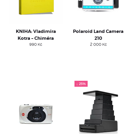
KNIHA: Vladimíra
Polaroid Land Camera
Kotra – Chiméra
210
990
Kč
2 000
Kč
↓ 25%