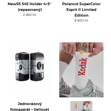
New55 545 Holder 4×5″
Polaroid SuperColor
(repasovaný)
Esprit II Limited
2 490
Kč
Edition
8 900
Kč
Jednorázový
fotoaparát – Vellocet