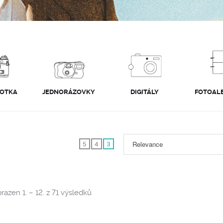
FOTKA
JEDNORÁZOVKY
DIGITÁLY
FOTOALB
Relevance
5
4
3
Sorted
razen 1. – 12. z 71 výsledků
by
popularity