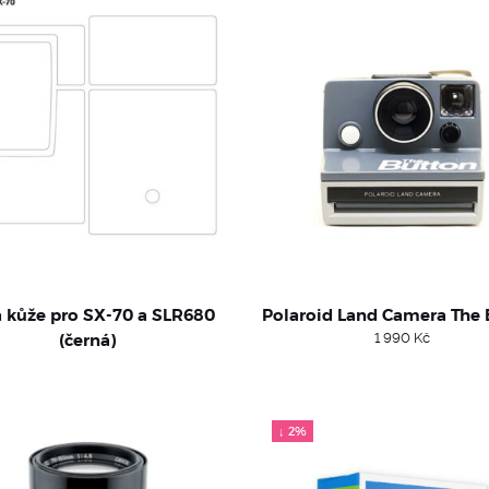
 kůže pro SX-70 a SLR680
Polaroid Land Camera The 
(černá)
1 990
Kč
↓ 2%