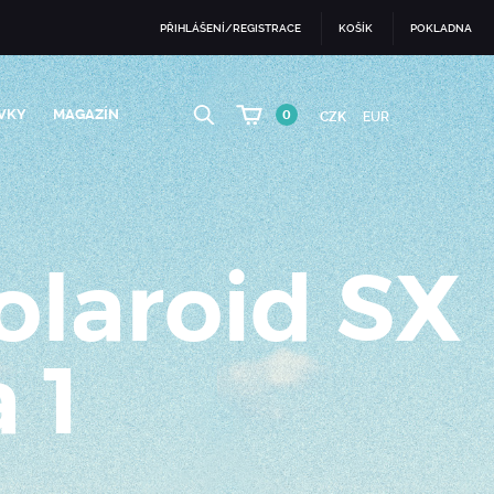
PŘIHLÁŠENÍ/REGISTRACE
KOŠÍK
POKLADNA
VKY
MAGAZÍN
0
CZK
EUR
olaroid SX
 1