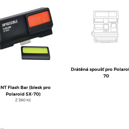
Drátěná spoušť pro Polaro
70
NT Flash Bar (blesk pro
Polaroid SX-70)
2 390
Kč