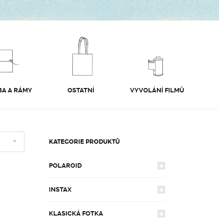
A A RÁMY
OSTATNÍ
VYVOLÁNÍ FILMŮ
KATEGORIE PRODUKTŮ
POLAROID
INSTAX
FOTOAPARÁTY
KLASICKÁ FOTKA
FOTOAPARÁTY
600
FILMY