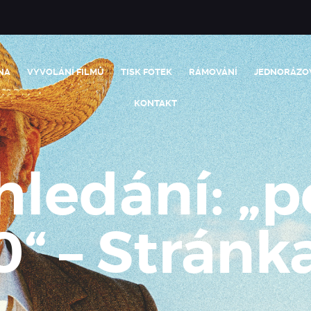
NA
VYVOLÁNÍ FILMŮ
TISK FOTEK
RÁMOVÁNÍ
JEDNORÁZO
KONTAKT
hledání: „p
0“ – Stránka