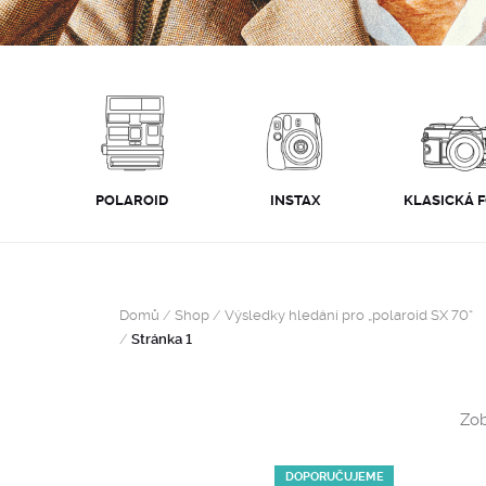
POLAROID
INSTAX
KLASICKÁ 
Domů
/
Shop
/
Výsledky hledání pro „polaroid SX 70“
/
Stránka 1
Zob
DOPORUČUJEME