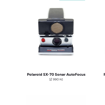
Polaroid SX-70 Sonar AutoFocus
12 990
Kč