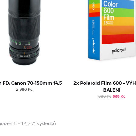
 FD: Canon 70-150mm f4.5
2x Polaroid Film 600 – V
2 990
Kč
BALENÍ
Original
Curr
980
Kč
959
Kč
price
pric
was:
is:
980 Kč.
959 
Sorted
razen 1. – 12. z 71 výsledků
by