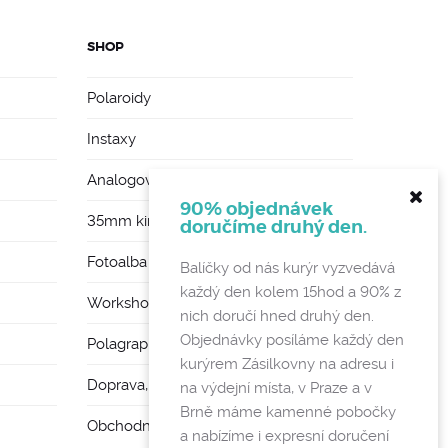
SHOP
Polaroidy
Instaxy
Analogové foťáky
90% objednávek
35mm kinofilmy
doručíme druhý den.
Fotoalba a rámy
Balíčky od nás kurýr vyzvedává
každý den kolem 15hod a 90% z
Workshopy
nich doručí hned druhý den.
Objednávky posíláme každý den
Polagraph Mates
kurýrem Zásilkovny na adresu i
Doprava, poštovné a vratky
na výdejní místa, v Praze a v
Brně máme kamenné pobočky
Obchodní podmínky a GDPR
a nabízíme i expresní doručení