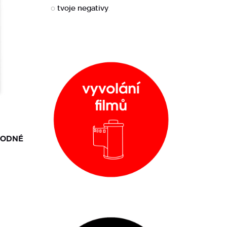
o
tvoje negativy
.
ÝHODNÉ
ent
e
Kč.