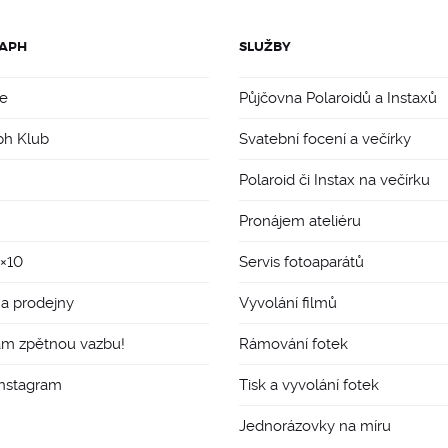
APH
SLUŽBY
e
Půjčovna Polaroidů a Instaxů
ph Klub
Svatební focení a večírky
Polaroid či Instax na večírku
Pronájem ateliéru
8×10
Servis fotoaparátů
 a prodejny
Vyvolání filmů
ám zpětnou vazbu!
Rámování fotek
Instagram
Tisk a vyvolání fotek
Jednorázovky na míru