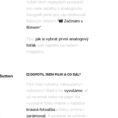
Výběr těch nejlepších produktů
pro vaše začátky s analogovou
fotografií jsme pro vás oštítkovali
fialovým štítkem
“📸 Začínám s
filmem”
.
Tipy,
jak si vybrat první analogový
foťák
, pak najdete na našem
magazínu.
🎞️ DOFOTIL JSEM FILM! A CO DÁL?
Button
Film máš vybraný, nakoupený i
nafocený? Rádi ti ho
vyvoláme
, ať
už na email nebo na papír. Na
vyvolané fotky máme v nabídce
krásná fotoalba
a fotky umíme i
zarámovat
. A postarat se umíme i