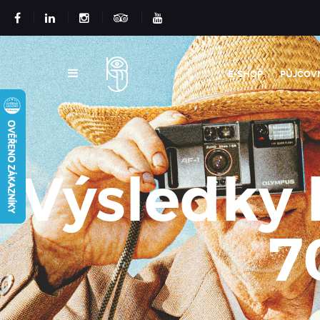
E-SHOP
PŮJČOV
Výsledky 
7