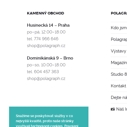
KAMENNÝ OBCHOD
POLAGR
Husinecká 14 – Praha
Kdo jsm
po–pá, 12.00–18.00
tel. 774 966 646
Polagra
shop@polagraph.cz
Výstavy
Dominikánská 9 – Brno
Magazín
po–so, 10.00–18.00
tel. 604 457 363
Studio 
shop@polagraph.cz
Kontakt
Dejte n
📸 Náš 
Snažíme se poskytovat služby v co
nejvyšší kvalitě, proto naše stránky
využívají technologii cookies. Povolení