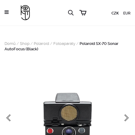
CZK
EUR
Domů
/
Shop
/
Polaroid
/
Fotoaparáty
/
Polaroid SX-70 Sonar
AutoFocus (Black)