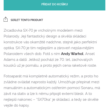
PŘIDAT DO KOŠÍKU
SDÍLET TENTO PRODUKT
Zrcadlovka SX-70 je vrcholným modelem mezi
Polaroidy. Její fantastický design a skvělá skládací
konstrukce vás okamžitě nadchne, stejně jako perfektní
optika. SX-70 je tím nejlepším a zároveň nejslavnějším
Polaroidem všech dob. Fotil s ním
Andy Warhol
, Ansel
Adams a další. Jelikož pochází ze 70. let, zachovalých
kousků už je pomálu, a proto jejich cena raketově roste.
Fotoaparát má kompletně automatický režim, a proto ho
zvládne ovládat naprosto každý. Umožňuje přepínat mezi
manuálním a automatickým ostřením pomocí Sonaru, má
závit na stativ a lze k němu připojit externí blesk. A to
nejlepší nakonec – “SX70ka” je skládací, a tedy se skvěle
vejde do kapsy.