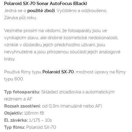
Polaroid SX-70 Sonar AutoFocus (Black)
Jedná se o
použité zboží
. Vyčištěno a odzkoušeno.
Záruka půl roku.
Vezměte prosím na vědomí, že fotoaparáty jsou ve
vynikajícím stavu, ale drobné kosmetické nedokonalosti,
vzniklé v důsledku jejich předchozího užívání, jsou
nevyhnutelné a jsou přirozenou součástí jejich analogové
krásy.
Používá filmy typu
Polaroid SX-70
, možnost úpravy na filmy
typu 600.
Typ fotoaparátu:
Skládací zrcadlovka s automatickým
režimem a AF
Rozsah zaostření:
od 0,3m (manuálně nebo AF)
Objektiv:
116mm f8
El. závěrka:
1/175 – 10s
Typ filmu:
Polaroid SX-70