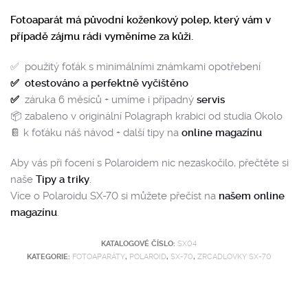
Fotoaparát má původní koženkový polep, který vám v
případě zájmu rádi vyměníme za kůži.
✅ použitý foťák s minimálními známkami opotřebení
✅
otestováno a perfektně vyčištěno
✅
záruka 6 měsíců + umíme i případný
servis
📦 zabaleno v originální Polagraph krabici od studia Okolo
📔 k foťáku náš návod + další tipy na
online magazínu
Aby vás při focení s Polaroidem nic nezaskočilo, přečtěte si
naše
Tipy a triky
.
Více o Polaroidu SX-70 si můžete přečíst na
našem online
magazínu
.
KATALOGOVÉ ČÍSLO:
SX04
KATEGORIE:
FOTOAPARÁTY
,
POLAROID
,
SX-70
,
ZRCADLOVKY SX-70