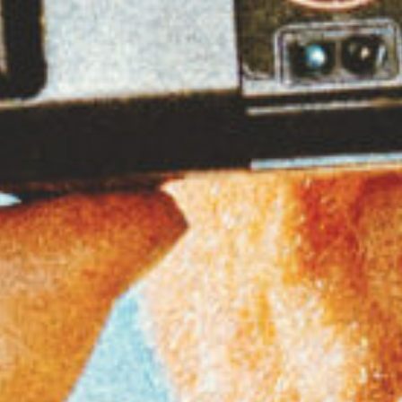
Analo
léto ☀️