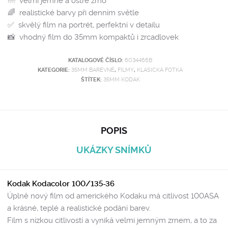
🌁 velmi jemné a ostré zrno
🌈 realistické barvy při denním světle
✅ skvělý film na portrét, perfektní v detailu
📸 vhodný film do 35mm kompaktů i zrcadlovek
KATALOGOVÉ ČÍSLO:
6034466B
KATEGORIE:
35MM BAREVNÉ
,
FILMY
,
KLASICKÁ FOTKA
ŠTÍTEK:
35MM KODAK
POPIS
UKÁZKY SNÍMKŮ
Kodak Kodacolor 100/135-36
Úplně nový film od amerického Kodaku má citlivost 100ASA
a krásné, teplé a realistické podání barev.
Film s nízkou citlivostí a vyniká velmi jemným zrnem, a to za