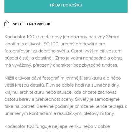
PŘIDAT DO KOŠÍKU
SDÍLET TENTO PRODUKT
Kodacolor 100 je zcela nový jemnozrnný barevný 35mm
kinofilm s citlivostí ISO 100, určený především pro
fotografování za dobrého světla. Oproti vyšším citlivostem
působí čistěji a detailněji. Zrno je velmi nenápadné a obraz
má vyvážený, přirozený charakter bez zbytečné tvrdosti.
Nižší citlivost dává fotografiím jemnější strukturu a o něco
větší kresbu detailů. Film se dobře hodí na slunečné dny,
krajinu, architekturu nebo situace, kde chcete zachovat
čistotu barev a přehlednost scény. Skvělý je samozřejmě
také na portrét. Barevné podání je přirozené, lehce teplejší, s
umírněným kontrastem a realistickými pleťovými tóny.
Kodacolor 100 funguje nejlépe venku nebo v dobře