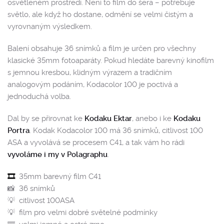
osvětleném prostředí. Není to film do šera – potřebuje
světlo, ale když ho dostane, odmění se velmi čistým a
vyrovnaným výsledkem.
Balení obsahuje 36 snímků a film je určen pro všechny
klasické 35mm fotoaparáty. Pokud hledáte barevný kinofilm
s jemnou kresbou, klidným výrazem a tradičním
analogovým podáním, Kodacolor 100 je poctivá a
jednoduchá volba.
Dal by se přirovnat ke
Kodaku Ektar
, anebo i ke
Kodaku
Portra
. Kodak Kodacolor 100 má 36 snímků, citlivost 100
ASA a vyvolává se procesem C41, a tak vám ho rádi
vyvoláme i my v Polagraphu
.
🎞️
35mm barevný film C41
📸 36 snímků
💡 citlivost 100ASA
💡 film pro velmi dobré světelné podmínky