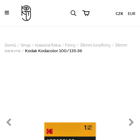
CZK
EUR
Domů
/
Shop
/
Klasická fotka
/
Filmy
/
35mm kinofilmy
/
35mm
barevné
/
Kodak Kodacolor 100/135-36