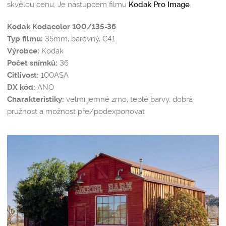
skvělou cenu. Je nástupcem filmu
Kodak Pro Image
.
Kodak Kodacolor 100/135-36
Typ filmu:
35mm, barevný, C41
Výrobce:
Kodak
Počet snímků:
36
Citlivost:
100ASA
DX kód:
ANO
Charakteristiky:
velmi jemné zrno, teplé barvy, dobrá
pružnost a možnost pře/podexponovat