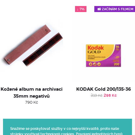
↓ 7%
📸 ZAČÍNÁM S FILMEM
Kožené album na archivaci
KODAK Gold 200/135-36
Original
Current
35mm negativů
319
Kč
298
Kč
price
price
790
Kč
was:
is:
319 Kč.
298 Kč.
Snažíme se poskytovat služby v co nejvyšší kvalitě, proto naše
stránky využívají technologii cookies. Povolení jednotlivých typů
Web vytvořil Polagraph