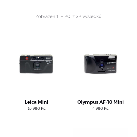
Sorted
Zobrazen 1. – 20. z 32 výsledků
by
popularity
Leica Mini
Olympus AF-10 Mini
15 990
Kč
4 990
Kč