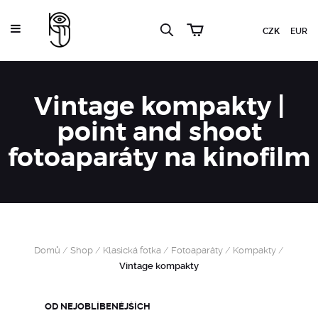
CZK
EUR
Vintage kompakty |
point and shoot
fotoaparáty na kinofilm
Domů
/
Shop
/
Klasická fotka
/
Fotoaparáty
/
Kompakty
/
Vintage kompakty