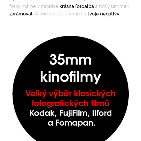
fotky máme v nabídce
krásná fotoalba
a fotky umíme i
zarámovat
. A postarat se umíme i o
tvoje negativy
.