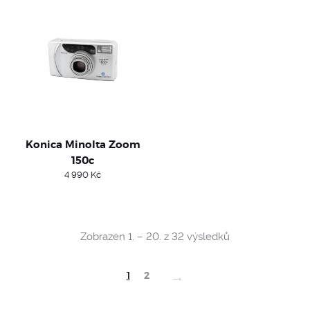
Konica Minolta Zoom
150c
4 990
Kč
Sorted
Zobrazen 1. – 20. z 32 výsledků
by
popularity
→
1
2