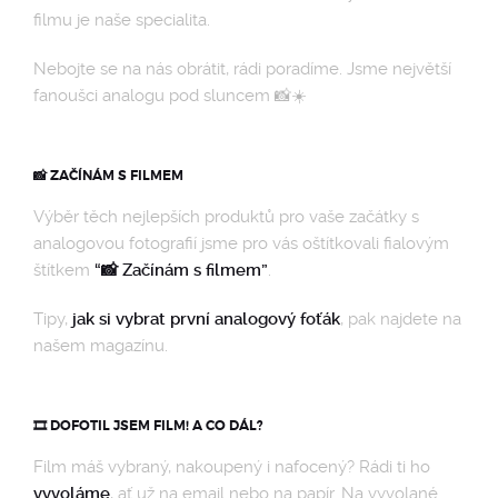
filmu je naše specialita.
OSTATNÍ
Nebojte se na nás obrátit, rádi poradíme. Jsme největší
fanoušci analogu pod sluncem 📸☀️
📸 ZAČÍNÁM S FILMEM
Výběr těch nejlepších produktů pro vaše začátky s
analogovou fotografií jsme pro vás oštítkovali fialovým
štítkem
“📸 Začínám s filmem”
.
Tipy,
jak si vybrat první analogový foťák
, pak najdete na
našem magazínu.
🎞️ DOFOTIL JSEM FILM! A CO DÁL?
Film máš vybraný, nakoupený i nafocený? Rádi ti ho
vyvoláme
, ať už na email nebo na papír. Na vyvolané