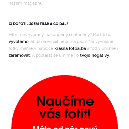
našem magazínu.
🎞️ DOFOTIL JSEM FILM! A CO DÁL?
Film máš vybraný, nakoupený i nafocený? Rádi ti ho
vyvoláme
, ať už na email nebo na papír. Na vyvolané
fotky máme v nabídce
krásná fotoalba
a fotky umíme i
zarámovat
. A postarat se umíme i o
tvoje negativy
.