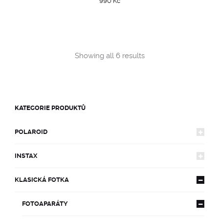
990
Kč
Sorted
Showing all 6 results
by
popularity
KATEGORIE PRODUKTŮ
POLAROID
INSTAX
FOTOAPARÁTY
KLASICKÁ FOTKA
FOTOAPARÁTY
600
FILMY
FOTOAPARÁTY
MINI
LIMITOVANÉ EDICE
FILMY
SX-70
600
DOPLŇKY