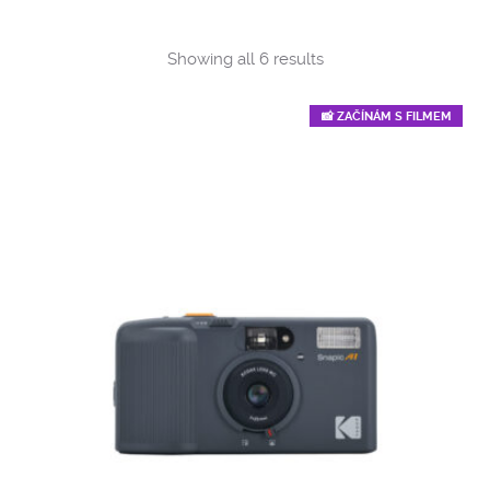
Sorted
Showing all 6 results
by
popularity
📸 ZAČÍNÁM S FILMEM