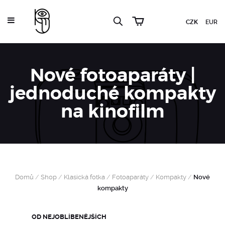
CZK
EUR
Nové fotoaparáty |
jednoduché kompakty
na kinofilm
Domů
/
Shop
/
Klasická fotka
/
Fotoaparáty
/
Kompakty
/
Nové
kompakty