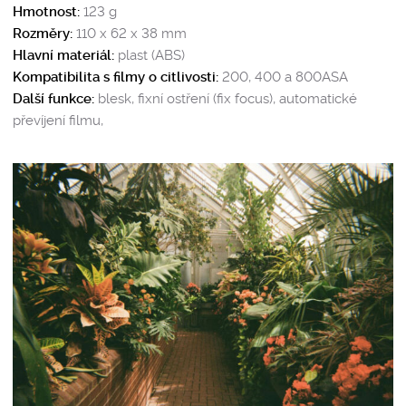
Hmotnost:
123 g
Rozměry:
110 x 62 x 38 mm
Hlavní materiál:
plast (ABS)
Kompatibilita s filmy o citlivosti:
200, 400 a 800ASA
Další funkce:
blesk, fixní ostření (fix focus), automatické
převíjení filmu,