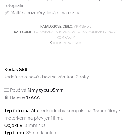
fotografií
📏 Maličké rozměry, ideální na cesty
KATALOGOVÉ ČÍSLO:
AKM35-1-1
KATEGORIE:
FOTOAPARÁTY
,
KLASICKÁ FOTKA
,
KOMPAKTY
,
NOVÉ
KOMPAKTY
ŠTÍTEK:
NEW35MM
Kodak S88
Jedná se o nové zboží se zárukou 2 roky.
🎞️ Používá
filmy typu 35mm
🔋 Baterie
1xAAA
Typ fotoaparátu:
jednoduchý kompakt na 35mm filmy s
motorkem na převíjení filmu
Objektiv:
31mm f10
Typ filmu:
35mm kinofilm