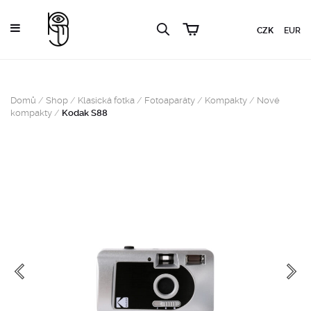
CZK
EUR
Domů
/
Shop
/
Klasická fotka
/
Fotoaparáty
/
Kompakty
/
Nové
kompakty
/
Kodak S88