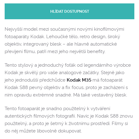
HLÍDAT DOSTUPNOST
Nejvyšší model mezi současnými novými kinofilmovými
fotoaparáty Kodak. Lehoučké tělo, retro design, široký
objektiv, integrovaný blesk – ale hlavně automatické
převíjení filmu, patří mezi jeho největší benefity.
Tento stylový a jednoduchý foťák od legendárního výrobce
Kodak je skvělý pro vaše analogové začátky. Stejně jako
jeho jednodušší předchůdce
Kodak M35
má fotoaparát
Kodak S88 pevný objektiv a fix focus, proto je zacházení s
ním opravdu extrémně snadné. Má také vestavěný blesk.
Tento fotoaparát je snadno použitelný k vytváření
autentických filmových fotografií. Navíc je Kodak S88 znovu
použitelný, a proto je šetrný k životnímu prostředí. Filmy si
do něj můžete libovolně dokupovat.