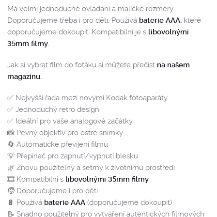
Má velmi jednoduché ovládání a maličké rozměry.
Doporučujeme třeba i pro děti. Používá
baterie AAA,
které
doporučujeme dokoupit. Kompatibilní je s
libovolnými
35mm filmy
.
Jak si vybrat film do foťáku si můžete přečíst
na našem
magazínu.
✅ Nejvyšší řada mezi novými Kodak fotoaparáty
✅ Jednoduchý retro design
✅ Ideální pro vaše analogové začátky
📸 Pevný objektiv pro ostré snímky
🔄 Automatické převíjení filmu
💡 Přepínač pro zapnutí/vypnutí blesku
🌿 Znovu použitelný a šetrný k životnímu prostředí
🎞️ Kompatibilní s
libovolnými 35mm filmy
🧒 Doporučujeme i pro děti
🔋 Používá
baterie AAA
(doporučujeme dokoupit)
📝 Snadno použitelný pro vytváření autentických filmových