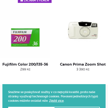
📸 ZAČÍNÁM S FILMEM
Fujifilm Color 200/135-36
Canon Prima Zoom Shot
299
Kč
3 390
Kč
Snažíme se poskytovat služby v co nejvyšší kvalitě, proto naše
stránky využívají technologii cookies. Povolení jednotlivých typů
Web vytvořil Polagraph
cookies můžete ovládat níže.
Zjistit více
.
© 2025.