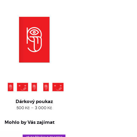
Dárkový poukaz
Price
–
500
Kč
3 000
Kč
range:
500 Kč
through
Mohlo by Vás zajímat
3
000 Kč