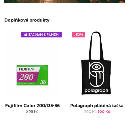
Doplňkové produkty
↓ 50%
📸 ZAČÍNÁM S FILMEM
Fujifilm Color 200/135-36
Polagraph plátěná taška
Original
Current
299
Kč
200
Kč
100
Kč
price
price
was:
is:
200 Kč.
100 Kč.