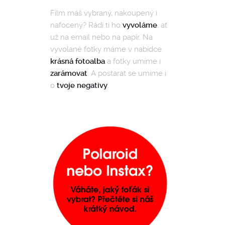
Film máš vybraný, nakoupený i
nafocený? Rádi ti ho
vyvoláme
, ať
už na email nebo na papír. Na
vyvolané fotky máme v nabídce
krásná fotoalba
a fotky umíme i
zarámovat
. A postarat se umíme i
o
tvoje negativy
.