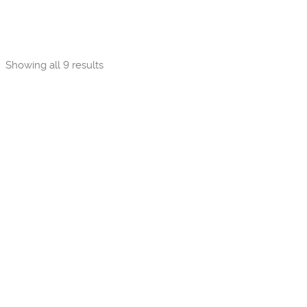
Sorted
Showing all 9 results
by
popularity