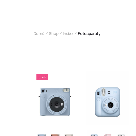
Domů
/
Shop
/
Instax
/
Fotoaparáty
↓ 3%