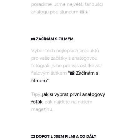
poradíme. Jsme největší fanoušci
analogu pod sluncem 📸☀️
📸 ZAČÍNÁM S FILMEM
Výběr těch nejlepších produktů
pro vaše začátky s analogovou
fotografií jsme pro vás oštítkovali
fialovým štítkem
“📸 Začínám s
filmem”
.
Tipy,
jak si vybrat první analogový
foťák
, pak najdete na našem
magazínu.
🎞️ DOFOTIL JSEM FILM! A CO DÁL?