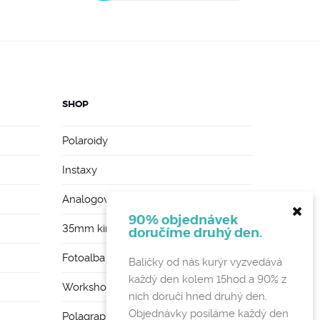
SHOP
Polaroidy
Instaxy
Analogové foťáky
90% objednávek
35mm kinofilmy
doručíme druhý den.
Fotoalba a rámy
Balíčky od nás kurýr vyzvedává
každý den kolem 15hod a 90% z
Workshopy
nich doručí hned druhý den.
Objednávky posíláme každý den
Polagraph Mates