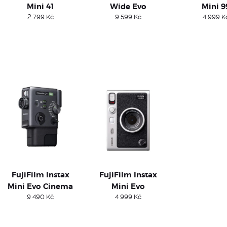
Mini 41
Wide Evo
Mini 9
2 799
Kč
9 599
Kč
4 999
K
FujiFilm Instax
FujiFilm Instax
Mini Evo Cinema
Mini Evo
9 490
Kč
4 999
Kč