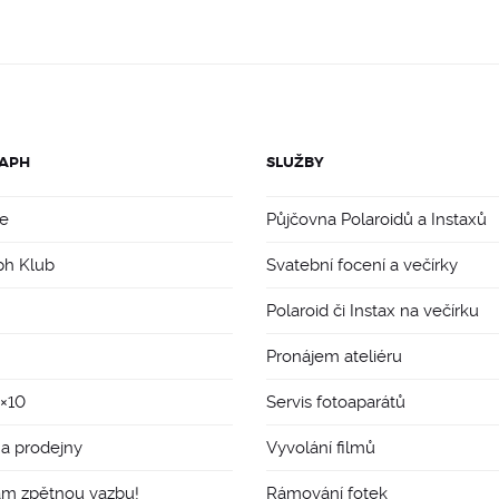
APH
SLUŽBY
e
Půjčovna Polaroidů a Instaxů
ph Klub
Svatební focení a večírky
Polaroid či Instax na večírku
Pronájem ateliéru
8×10
Servis fotoaparátů
 a prodejny
Vyvolání filmů
ám zpětnou vazbu!
Rámování fotek