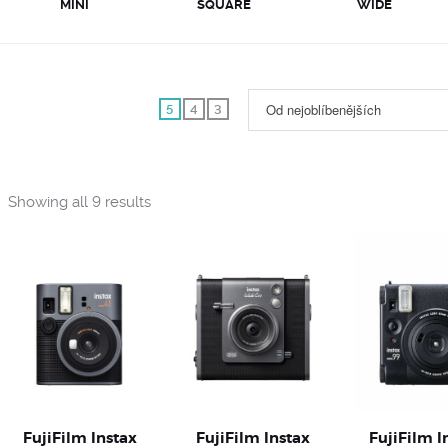
MINI
SQUARE
WIDE
Od nejoblíbenějších
5
4
3
Sorted
Showing all 9 results
by
popularity
FujiFilm Instax
FujiFilm Instax
FujiFilm I