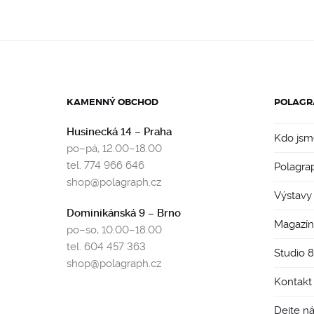
KAMENNÝ OBCHOD
POLAGR
Husinecká 14 – Praha
Kdo jsm
po–pá, 12.00–18.00
tel. 774 966 646
Polagra
shop@polagraph.cz
Výstavy
Dominikánská 9 – Brno
Magazín
po–so, 10.00–18.00
tel. 604 457 363
Studio 
shop@polagraph.cz
Kontakt
Dejte n