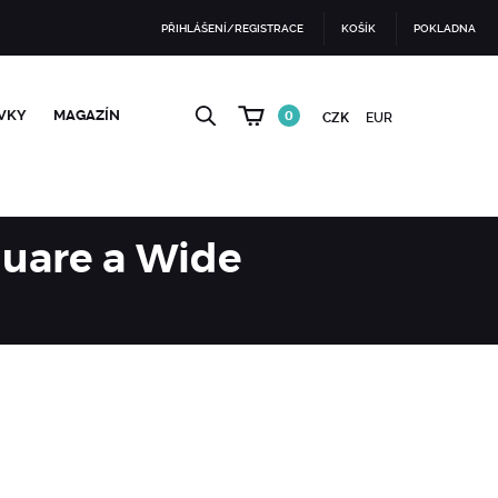
PŘIHLÁŠENÍ/REGISTRACE
KOŠÍK
POKLADNA
VKY
MAGAZÍN
0
CZK
EUR
Square a Wide