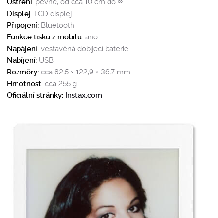
Ostření:
pevné, od cca 10 cm do ∞
Displej:
LCD displej
Připojení:
Bluetooth
Funkce tisku z mobilu:
ano
Napájení:
vestavěná dobíjecí baterie
Nabíjení:
USB
Rozměry:
cca 82,5 × 122,9 × 36,7 mm
Hmotnost:
cca 255 g
Oficiální stránky:
Instax.com