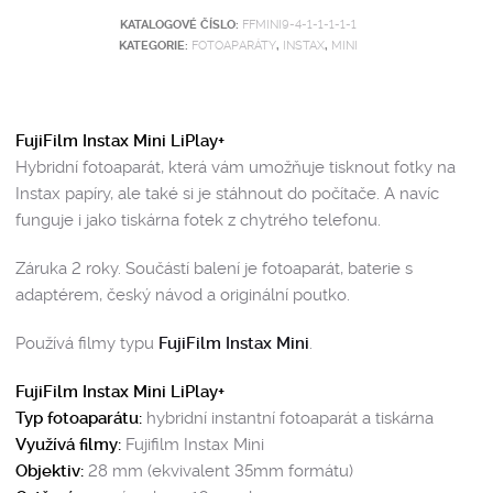
KATALOGOVÉ ČÍSLO:
FFMINI9-4-1-1-1-1-1
KATEGORIE:
FOTOAPARÁTY
,
INSTAX
,
MINI
FujiFilm Instax Mini LiPlay+
Hybridní fotoaparát, která vám umožňuje tisknout fotky na
Instax papíry, ale také si je stáhnout do počítače. A navíc
funguje i jako tiskárna fotek z chytrého telefonu.
Záruka 2 roky. Součástí balení je fotoaparát, baterie s
adaptérem, český návod a originální poutko.
Používá filmy typu
FujiFilm Instax Mini
.
FujiFilm Instax Mini LiPlay+
Typ fotoaparátu:
hybridní instantní fotoaparát a tiskárna
Využívá filmy:
Fujifilm Instax Mini
Objektiv:
28 mm (ekvivalent 35mm formátu)