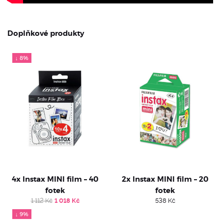
Doplňkové produkty
↓ 8%
4x Instax MINI film – 40
2x Instax MINI film – 20
fotek
fotek
Original
Current
1 112
Kč
1 018
Kč
538
Kč
price
price
↓ 9%
was:
is: