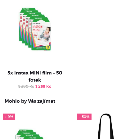
1
1
112 Kč.
018 Kč.
5x Instax MINI film – 50
fotek
Original
Current
1 390
Kč
1 258
Kč
price
price
was:
is:
1
1
Mohlo by Vás zajímat
390 Kč.
258 Kč.
↓ 9%
↓ 50%