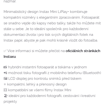
nazmar.
Minimalistický design Instax Mini LiPlay+ kombinuje
kompaktní rozměry s elegantním zpracováním. Fotoaparát
se snadno vejde do kapsy nebo tašky, takže ho můžete mít
stále u sebe. Je to ideální společník pro každodenní
dokumentaci života i pro tisk svých digitálních fotek na
Instax papír, abyste je pak mohli krásně vložit do fotoalba.
✅ Více informací si můžete přečíst na
oficiálních stránkách
Instaxu
.
📸 hybridní instantní fotoaparát a tiskárna v jednom
📲 možnost tisku fotografií z mobilního telefonu (Bluetooth)
🖼 LCD displej pro kontrolu snímků před tiskem
⭐️ kompaktní, lehký a přenosný design
🎞️ kompatibilní se všemi filmy Instax Mini
🏖️ ideální pro každodenní fotografii, cestování i kreativní
projekty