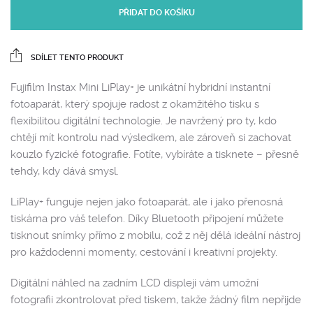
PŘIDAT DO KOŠÍKU
SDÍLET TENTO PRODUKT
Fujifilm
Instax Mini LiPlay+ je unikátní hybridní instantní
fotoaparát, který spojuje radost z okamžitého tisku s
flexibilitou digitální technologie. Je navržený pro ty, kdo
chtějí mít kontrolu nad výsledkem, ale zároveň si zachovat
kouzlo fyzické fotografie. Fotíte, vybíráte a tisknete – přesně
tehdy, kdy dává smysl.
LiPlay+ funguje nejen jako fotoaparát, ale i jako přenosná
tiskárna pro váš telefon. Díky Bluetooth připojení můžete
tisknout snímky přímo z mobilu, což z něj dělá ideální nástroj
pro každodenní momenty, cestování i kreativní projekty.
Digitální náhled na zadním LCD displeji vám umožní
fotografii zkontrolovat před tiskem, takže žádný film nepřijde