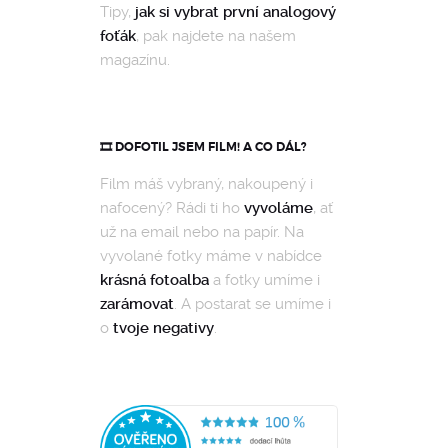
Tipy,
jak si vybrat první analogový
foťák
, pak najdete na našem
magazínu.
🎞️ DOFOTIL JSEM FILM! A CO DÁL?
Film máš vybraný, nakoupený i
nafocený? Rádi ti ho
vyvoláme
, ať
už na email nebo na papír. Na
vyvolané fotky máme v nabídce
krásná fotoalba
a fotky umíme i
zarámovat
. A postarat se umíme i
o
tvoje negativy
.