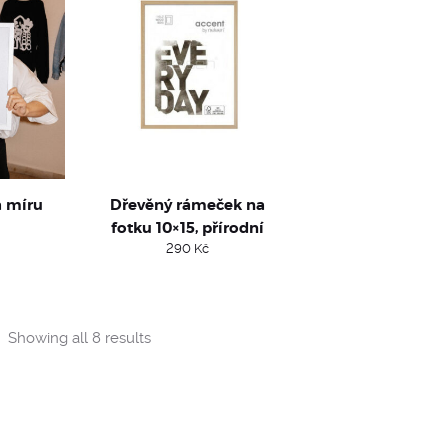
 míru
Dřevěný rámeček na
fotku 10×15, přírodní
290
Kč
Sorted
Showing all 8 results
by
popularity