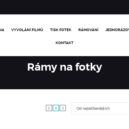
NA
VYVOLÁNÍ FILMŮ
TISK FOTEK
RÁMOVÁNÍ
JEDNORÁZO
KONTAKT
Rámy na fotky
Od nejoblíbenějších
5
4
3