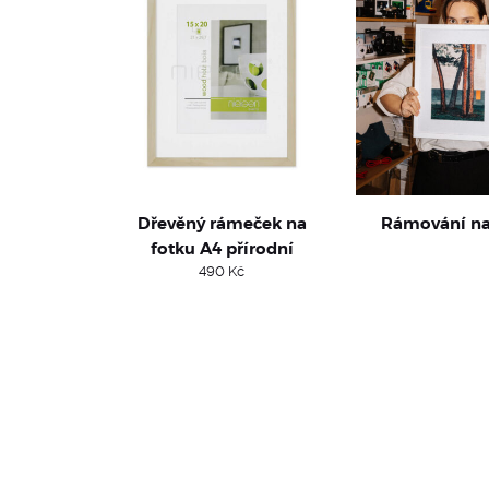
Dřevěný rámeček na
Rámování na
fotku A4 přírodní
490
Kč