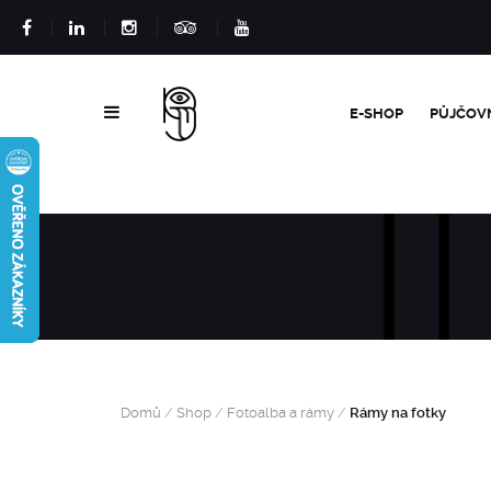
E-SHOP
PŮJČOV
Domů
/
Shop
/
Fotoalba a rámy
/
Rámy na fotky