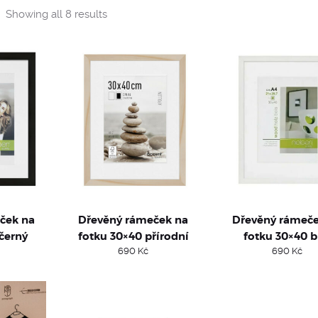
Sorted
Showing all 8 results
by
popularity
ček na
Dřevěný rámeček na
Dřevěný rámeče
černý
fotku 30×40 přírodní
fotku 30×40 b
690
Kč
690
Kč