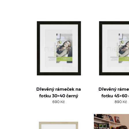
Dřevěný rámeček na
Dřevěný ráme
fotku 30×40 černý
fotku 45×60 
690
Kč
890
Kč