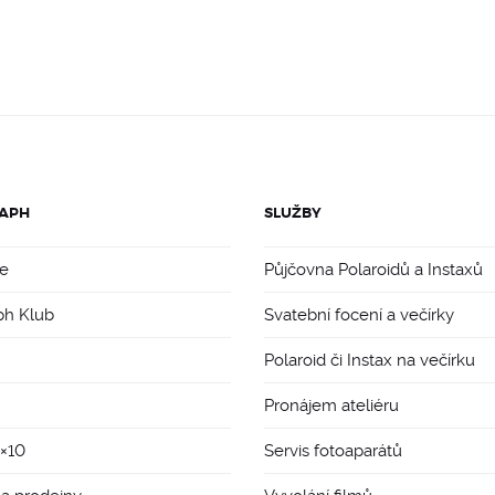
APH
SLUŽBY
e
Půjčovna Polaroidů a Instaxů
ph Klub
Svatební focení a večírky
Polaroid či Instax na večírku
Pronájem ateliéru
8×10
Servis fotoaparátů