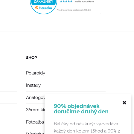
SHOP
Polaroidy
Instaxy
Analogové foťáky
90% objednávek
35mm kinofilmy
doručíme druhý den.
Fotoalba a rámy
Balíčky od nás kurýr vyzvedává
každý den kolem 15hod a 90% z