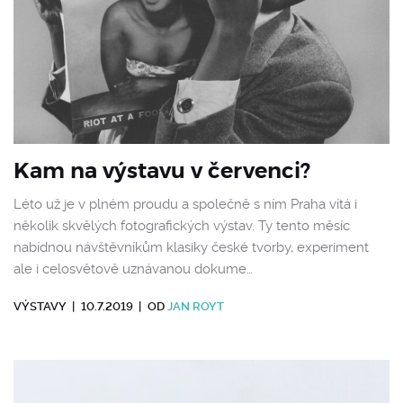
Kam na výstavu v červenci?
Léto už je v plném proudu a společně s ním Praha vítá i
několik skvělých fotografických výstav. Ty tento měsíc
nabídnou návštěvníkům klasiky české tvorby, experiment
ale i celosvětově uznávanou dokume…
VÝSTAVY
|
10.7.2019
|
OD
JAN ROYT