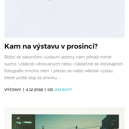
Kam na výstavu v prosinci?
Blížící se zakončení výstavní sezony nám přináší mírné
sucho. Událostí věnovaných nebo i částečně se dotýkajících
fotografie mnoho není. I přesto se našlo několik výstav,
které určitě stojí za zmínku …
VÝSTAVY
|
4.12.2018
|
OD
JAN ROYT