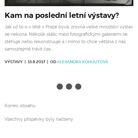
Kam na poslední letní výstavy?
Jak už to o v létě v Praze bývá, zrovna velké množství výstav
se nekoná. Několik stálic mezi fotografickými galeriemi se
stěhuje nebo rekonstruuje a i mimo to chce většina z nás
samozřejmě trávit čas …
VÝSTAVY
|
15.8.2017
|
OD
ALEXANDRA KOHOUTOVÁ
Konec obsahu
Všechny příspěvky byly načteny