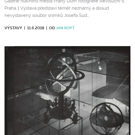
Galerie hlavního města Prahy Dům fotografie Revoluční 5,
Praha 1 Výstava představí téměř neznámý a dosud
nevystavený soubor snímků Josefa Sud…
VÝSTAVY
|
11.6.2018
|
OD
JAN ROYT