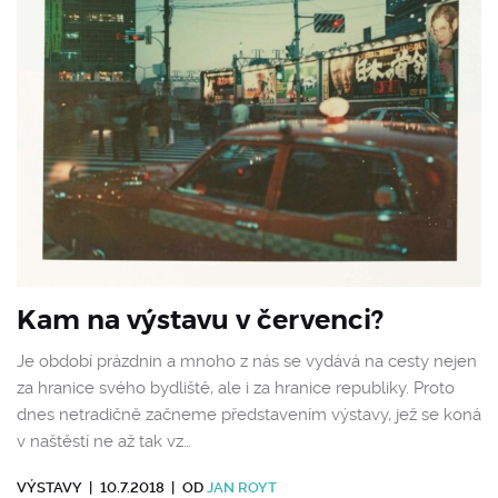
Kam na výstavu v červenci?
Je období prázdnin a mnoho z nás se vydává na cesty nejen
za hranice svého bydliště, ale i za hranice republiky. Proto
dnes netradičně začneme představením výstavy, jež se koná
v naštěstí ne až tak vz…
VÝSTAVY
|
10.7.2018
|
OD
JAN ROYT