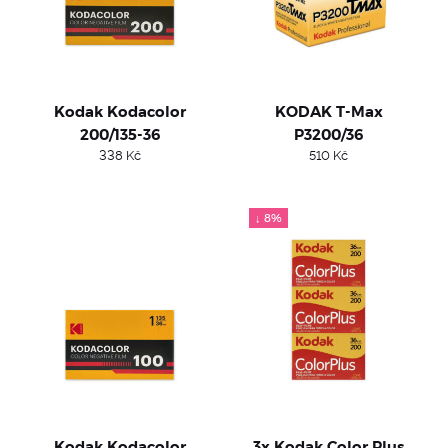
Kodak Kodacolor
KODAK T-Max
200/135-36
P3200/36
338
Kč
510
Kč
↓ 8%
Kodak Kodacolor
3x Kodak Color Plus