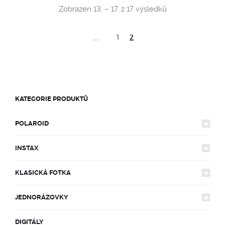
Sorted
Zobrazen 13. – 17. z 17 výsledků
by
popularity
←
1
2
KATEGORIE PRODUKTŮ
POLAROID
INSTAX
FOTOAPARÁTY
KLASICKÁ FOTKA
FOTOAPARÁTY
600
FILMY
JEDNORÁZOVKY
FOTOAPARÁTY
MINI
LIMITOVANÉ EDICE
FILMY
SX-70
600
DOPLŇKY
DIGITÁLY
JEDNORÁZOVKY POLAGRAPH
JEDNORÁZOVKY