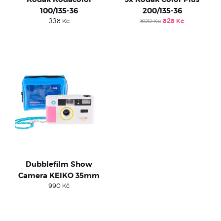
100/135-36
200/135-36
Original
Current
338
Kč
899
Kč
828
Kč
price
price
was:
is:
899 Kč.
828 Kč.
Dubblefilm Show
Camera KEIKO 35mm
990
Kč