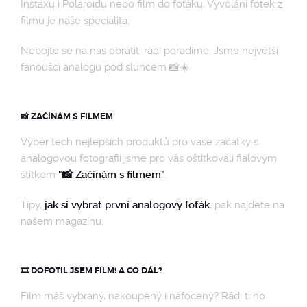
Instaxu i Polaroidu nebo film do foťáku. Vyvolání fotek z
filmu je naše specialita.
OSTATNÍ
Nebojte se na nás obrátit, rádi poradíme. Jsme největší
fanoušci analogu pod sluncem 📸☀️
📸 ZAČÍNÁM S FILMEM
Výběr těch nejlepších produktů pro vaše začátky s
analogovou fotografií jsme pro vás oštítkovali fialovým
štítkem
“📸 Začínám s filmem”
.
Tipy,
jak si vybrat první analogový foťák
, pak najdete na
našem magazínu.
🎞️ DOFOTIL JSEM FILM! A CO DÁL?
Film máš vybraný, nakoupený i nafocený? Rádi ti ho