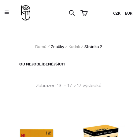
CZK
EUR
Domů
/
Značky
/
Kodak
/
Stránka 2
Sorted
Zobrazen 13. – 17. z 17 výsledků
by
popularity