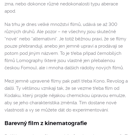
zrna, nebo dokonce různé nedokonalosti typu aberace
apod.
Na trhu je dnes velké množství filmů, udává se až 300
různých druhů. Ale pozor – ne všechny jsou skutečně
“nové” nebo “alternativní”. Je totiž běžnou praxí, že se filmy
pouze přebrandují, anebo jen jemně upraví a prodávají se
potom pod jiným názvem. To je třeba případ černobílých
filmů Lomography (které jsou vlastně jen přebalenou
českou Fomou), ale i mnoha dalších rádoby nových filmů.
Mezi jemně upravené filmy pak patří třeba Kono, Revolog a
další. Ty většinou vznikají tak, že se vezme třeba film od
Kodaku, který projde nějakou chemickou úpravou emulze,
aby se jeho charakteristika změnila. Tím dostane nové
vlastnosti a vy se můžete dát do experimentování.
Barevný film z kinematografie