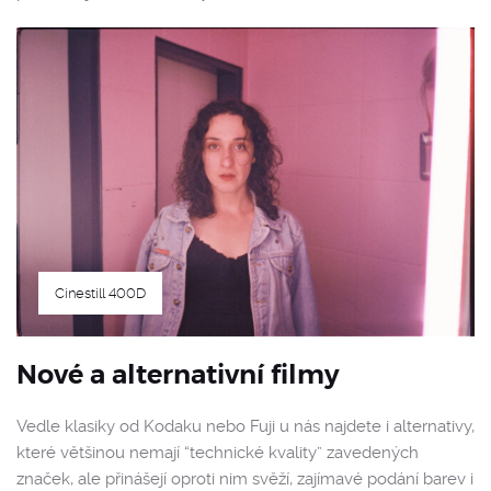
Cinestill 400D
Nové a alternativní filmy
Vedle klasiky od Kodaku nebo Fuji u nás najdete i alternativy,
které většinou nemají “technické kvality” zavedených
značek, ale přinášejí oproti nim svěží, zajímavé podání barev i