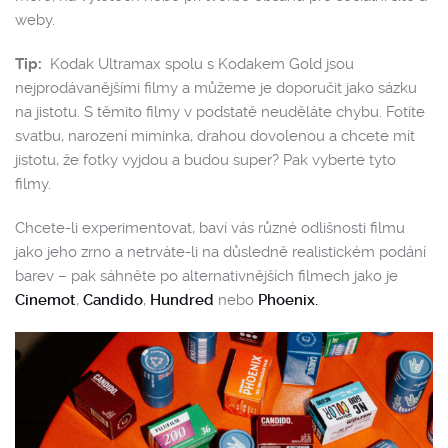
weby.
Tip:
Kodak Ultramax spolu s Kodakem Gold jsou
nejprodávanějšími filmy a můžeme je doporučit jako sázku
na jistotu. S těmito filmy v podstatě neuděláte chybu. Fotíte
svatbu, narození miminka, drahou dovolenou a chcete mít
jistotu, že fotky vyjdou a budou super? Pak vyberte tyto
filmy.
Chcete-li experimentovat, baví vás různé odlišnosti filmu
jako jeho zrno a netrváte-li na důsledně realistickém podání
barev – pak sáhněte po alternativnějších filmech jako je
Cinemot
,
Candido
,
Hundred
nebo
Phoenix.