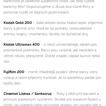
Barevnost je částečně subjektivní volba. Jak tedy vybrat
barevný film? Doporučujeme si zkusit dva různé filmy a
porovnat rozdíl ve stejných podmínkách.
Kodak Gold 200
– zlatá střední cesta. Nabízí teplé, příjemné
barvy a jemné zrno. Hodí se na portréty, cestovatelské
snímky, krajiny i momentky. Skvělý na slunečné dny.
Kodak Ultramax 400
– o něco univerzálnější, ideální pro
proměnlivé podmínky. Barvy jsou výrazné, ale neutrální a
věrné, nikoliv přesycené. Dobře zvládá i západ slunce nebo
stín.
Fujifilm 200
– mírně chladnější podání. Věrné barvy, ostrý
výstup a velmi příjemný kontrast. Je to spolehlivý parťák pro
každý den.
Cinemot Lisboa / Santacruz
– filmy s něžnými barvami a
jemným estetickým vyzněním. Skvělé pro kreativní focení u
moře, na výletech nebo při tvorbě obsahu pro sociální sítě a