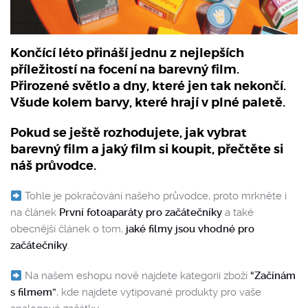
Končící léto přináší jednu z nejlepších
příležitostí na focení na barevný film.
Přirozené světlo a dny, které jen tak nekončí.
Všude kolem barvy, které hrají v plné paletě.
Pokud se ještě rozhodujete, jak vybrat
barevný film a jaký film si koupit, přečtěte si
náš průvodce.
Tohle je pokračování našeho průvodce, proto mrkněte i
na článek
První fotoaparáty pro začátečníky
a také
obecnější článek o tom,
jaké filmy jsou vhodné pro
začátečníky
.
Na našem eshopu nově najdete kategorii zboží
“Začínám
s filmem”
, kde najdete vytipované produkty pro vaše