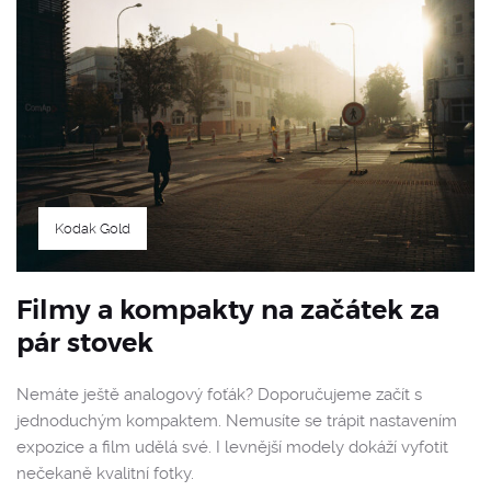
Kodak Gold
Filmy a kompakty na začátek za
pár stovek
Nemáte ještě analogový foťák? Doporučujeme začít s
jednoduchým kompaktem. Nemusíte se trápit nastavením
expozice a film udělá své. I levnější modely dokáží vyfotit
nečekaně kvalitní fotky.