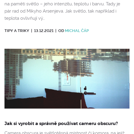
na paměti světlo – jeho intenzitu, teplotu i barvu. Tady je
pár rad od Mikyho Arsenjeva. Jak světlo, tak například i
teplota ovlivňují vý…
TIPY A TRIKY
|
13.12.2021
|
OD
MICHAL ČÁP
Jak si vyrobit a správně používat cameru obscuru?
Camera obscura je světlotěsná místnost či komora, na jejíž