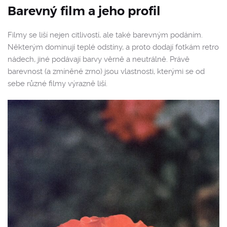
Barevný film a jeho profil
Filmy se liší nejen citlivostí, ale také barevným podáním.
Některým dominují teplé odstíny, a proto dodají fotkám retro
nádech, jiné podávají barvy věrně a neutrálně. Právě
barevnost (a zmíněné zrno) jsou vlastnosti, kterými se od
sebe různé filmy výrazně liší.