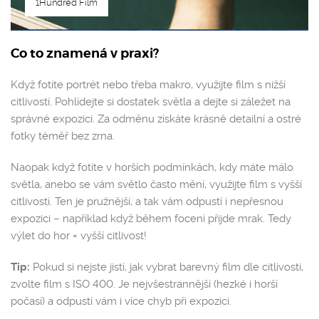
1Hundred Film
Co to znamená v praxi?
Když fotíte portrét nebo třeba makro, využijte film s nižší
citlivostí. Pohlídejte si dostatek světla a dejte si záležet na
správné expozici. Za odměnu získáte krásně detailní a ostré
fotky téměř bez zrna.
Naopak když fotíte v horších podmínkách, kdy máte málo
světla, anebo se vám světlo často mění, využijte film s vyšší
citlivostí. Ten je pružnější, a tak vám odpustí i nepřesnou
expozici – například když během focení přijde mrak. Tedy
výlet do hor = vyšší citlivost!
Tip:
Pokud si nejste jistí, jak vybrat barevný film dle citlivosti,
zvolte film s ISO 400. Je nejvšestrannější (hezké i horší
počasí) a odpustí vám i více chyb při expozici.