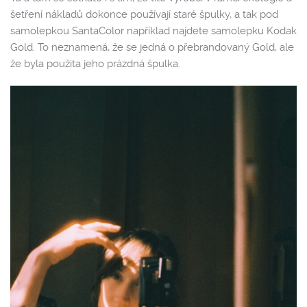
šetření nákladů dokonce používají staré špulky, a tak pod
samolepkou SantaColor například najdete samolepku Kodak
Gold. To neznamená, že se jedná o přebrandovaný Gold, ale
že byla použita jeho prázdná špulka.