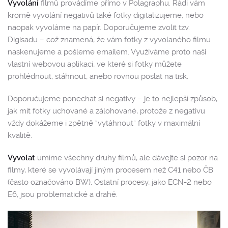
Vyvolání
filmů provádíme přímo v Polagraphu. Rádi vám
kromě vyvolání negativů také fotky digitalizujeme, nebo
naopak vyvoláme na papír. Doporučujeme zvolit tzv.
Digisadu – což znamená, že vám fotky z vyvolaného filmu
naskenujeme a pošleme emailem. Využíváme proto naši
vlastní webovou aplikaci, ve které si fotky můžete
prohlédnout, stáhnout, anebo rovnou poslat na tisk.
Doporučujeme ponechat si negativy – je to nejlepší způsob,
jak mít fotky uchované a zálohované, protože z negativu
vždy dokážeme i zpětně “vytáhnout” fotky v maximální
kvalitě.
Vyvolat
umíme všechny druhy filmů, ale d
ávejte si pozor na
filmy, které se vyvolávají jiným procesem než C41 nebo ČB
(často označováno BW). Ostatní procesy, jako ECN-2 nebo
E6, jsou problematické a drahé.