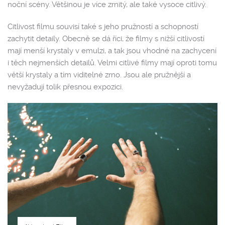
noční scény. Většinou je více zrnitý, ale také vysoce citlivý.
Citlivost filmu souvisí také s jeho pružností a schopností
zachytit detaily. Obecně se dá říci, že filmy s nižší citlivostí
mají menší krystaly v emulzi, a tak jsou vhodné na zachycení
i těch nejmenších detailů. Velmi citlivé filmy mají oproti tomu
větší krystaly a tím viditelné zrno. Jsou ale pružnější a
nevyžadují tolik přesnou expozici.