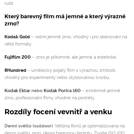
rušit.
Který barevný film má jemné a který výrazné
zrno?
Kodak Gold
– velmi jemné zrno, vhodný i pro skenování na
větší formáty.
Fujifilm 200
– zrno je přítomné, ale jemné a estetické.
8Hundred
– umělecky pojatý film s výraznou zrnitostí,
vhodný pro experimenty nebo stylizovanou tvorbu.
Kodak Ektar
nebo
Kodak Portra 160
– extrémně jemné
zrno, profesionální filmy vhodné na portréty.
Rozdíly focení vevnitř a venku
Denní světlo (outdoor)
: Většina filmů je optimalizovaná na
denní světlo, resp. denní barevnou teplotu. Zvolte ISO 100