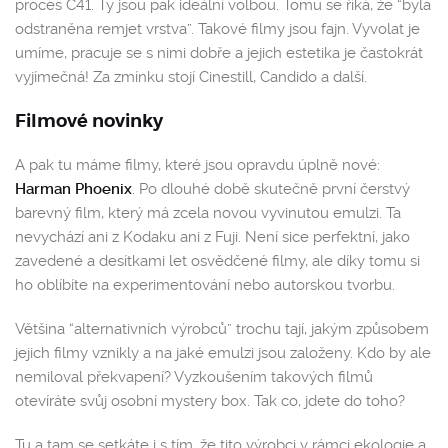
proces C41. Ty jsou pak ideální volbou. Tomu se říká, že “byla
odstraněna remjet vrstva”. Takové filmy jsou fajn. Vyvolat je
umíme, pracuje se s nimi dobře a jejich estetika je častokrát
vyjímečná! Za zmínku stojí Cinestill, Candido a další.
Filmové novinky
A pak tu máme filmy, které jsou opravdu úplně nové:
Harman Phoenix
. Po dlouhé době skutečně první čerstvý
barevný film, který má zcela novou vyvinutou emulzi. Ta
nevychází ani z Kodaku ani z Fuji. Není sice perfektní, jako
zavedené a desítkami let osvědčené filmy, ale díky tomu si
ho oblíbíte na experimentování nebo autorskou tvorbu.
Většina “alternativních výrobců” trochu tají, jakým způsobem
jejich filmy vznikly a na jaké emulzi jsou založeny. Kdo by ale
nemiloval překvapení? Vyzkoušením takových filmů
otevíráte svůj osobní mystery box. Tak co, jdete do toho?
Tu a tam se setkáte i s tím, že tito výrobci v rámci ekologie a