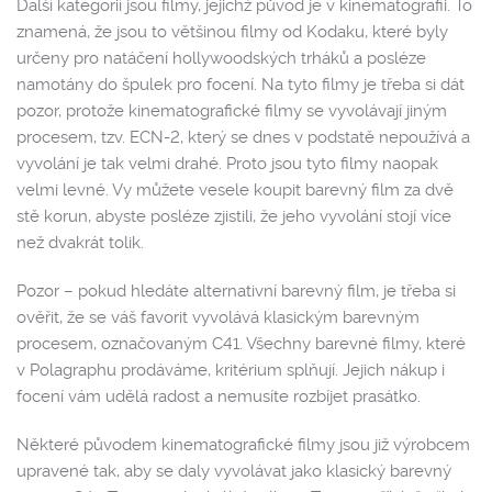
Další kategorií jsou filmy, jejichž původ je v kinematografii. To
znamená, že jsou to většinou filmy od Kodaku, které byly
určeny pro natáčení hollywoodských trháků a posléze
namotány do špulek pro focení. Na tyto filmy je třeba si dát
pozor, protože kinematografické filmy se vyvolávají jiným
procesem, tzv. ECN-2, který se dnes v podstatě nepoužívá a
vyvolání je tak velmi drahé. Proto jsou tyto filmy naopak
velmi levné. Vy můžete vesele koupit barevný film za dvě
stě korun, abyste posléze zjistili, že jeho vyvolání stojí více
než dvakrát tolik.
Pozor – pokud hledáte alternativní barevný film, je třeba si
ověřit, že se váš favorit vyvolává klasickým barevným
procesem, označovaným C41. Všechny barevné filmy, které
v Polagraphu prodáváme, kritérium splňují. Jejich nákup i
focení vám udělá radost a nemusíte rozbíjet prasátko.
Některé původem kinematografické filmy jsou již výrobcem
upravené tak, aby se daly vyvolávat jako klasický barevný