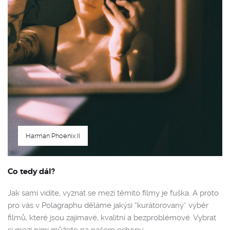
Harman Phoenix II
Co tedy dál?
Jak sami vidíte, vyznat se mezi těmito filmy je fuška. A proto
pro vás v Polagraphu děláme jakýsi “kurátorovaný” výběr
filmů, které jsou zajímavé, kvalitní a bezproblémové. Vybrat
si mezi nimi můžete na našem eshopu.