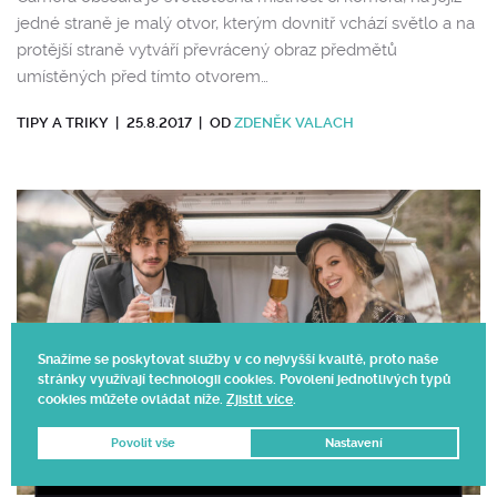
jedné straně je malý otvor, kterým dovnitř vchází světlo a na
protější straně vytváří převrácený obraz předmětů
umístěných před tímto otvorem…
TIPY A TRIKY
|
25.8.2017
|
OD
ZDENĚK VALACH
Snažíme se poskytovat služby v co nejvyšší kvalitě, proto naše
stránky využívají technologii cookies. Povolení jednotlivých typů
cookies můžete ovládat níže.
Zjistit více
.
Povolit vše
Nastavení
DNES OBJEDNÁTE, ZÍTRA DODÁME 📦