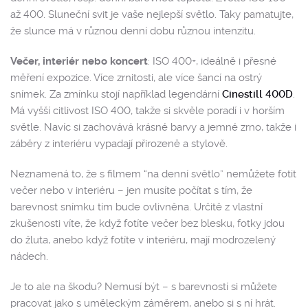
až 400. Sluneční svit je vaše nejlepší světlo. Taky pamatujte,
že slunce má v různou denní dobu různou intenzitu.
Večer, interiér nebo koncert
: ISO 400+, ideálně i přesné
měření expozice. Více zrnitosti, ale více šancí na ostrý
snímek. Za zmínku stojí například legendární
Cinestill 400D
.
Má vyšší citlivost ISO 400, takže si skvěle poradí i v horším
světle. Navíc si zachovává krásné barvy a jemné zrno, takže i
záběry z interiéru vypadají přirozeně a stylově.
Neznamená to, že s filmem “na denní světlo” nemůžete fotit
večer nebo v interiéru – jen musíte počítat s tím, že
barevnost snímku tím bude ovlivněna. Určitě z vlastní
zkušenosti víte, že když fotíte večer bez blesku, fotky jdou
do žluta, anebo když fotíte v interiéru, mají modrozelený
nádech.
Je to ale na škodu? Nemusí být – s barevností si můžete
pracovat jako s uměleckým záměrem, anebo si s ní hrát.