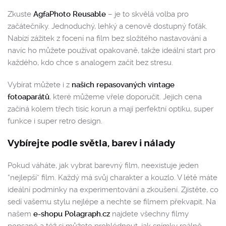
Zkuste
AgfaPhoto Reusable
– je to skvělá volba pro
začátečníky. Jednoduchý, lehký a cenově dostupný foťák.
Nabízí zážitek z focení na film bez složitého nastavování a
navíc ho můžete používat opakovaně, takže ideální start pro
každého, kdo chce s analogem začít bez stresu.
Vybírat můžete i z
našich repasovaných vintage
fotoaparátů
, které můžeme vřele doporučit. Jejich cena
začíná kolem třech tisíc korun a mají perfektní optiku, super
funkce i super retro design.
Vybírejte podle světla, barev i nálady
Pokud váháte, jak vybrat barevný film, neexistuje jeden
“nejlepší” film. Každý má svůj charakter a kouzlo. V létě máte
ideální podmínky na experimentování a zkoušení. Zjistěte, co
sedí vašemu stylu nejlépe a nechte se filmem překvapit. Na
našem
e-shopu Polagraph.cz
najdete všechny filmy
popsané a též si můžete prohlédnout, jak snímky reálně