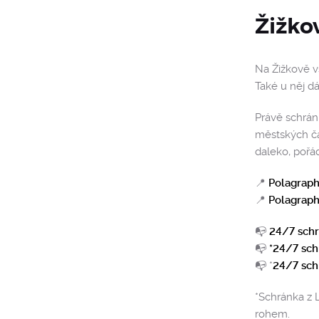
Žižkov
Na Žižkově v
Také u něj d
Právě schránk
městských čás
daleko, pořá
📍
Polagraph
📍
Polagraph
📭
24/7 schr
📭
*24/7 sch
📭 *
24/7 sch
*Schránka z 
rohem.