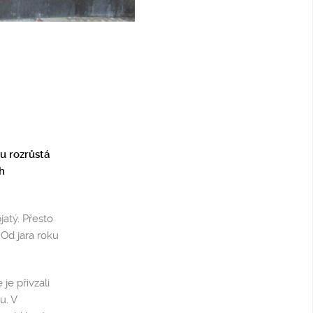
u rozrůstá
h
jatý. Přesto
Od jara roku
je přivzali
u. V