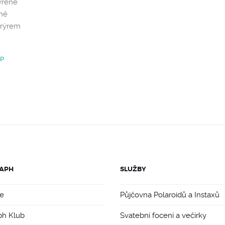
vřené
jně
urýrem
P
APH
SLUŽBY
e
Půjčovna Polaroidů a Instaxů
ph Klub
Svatební focení a večírky