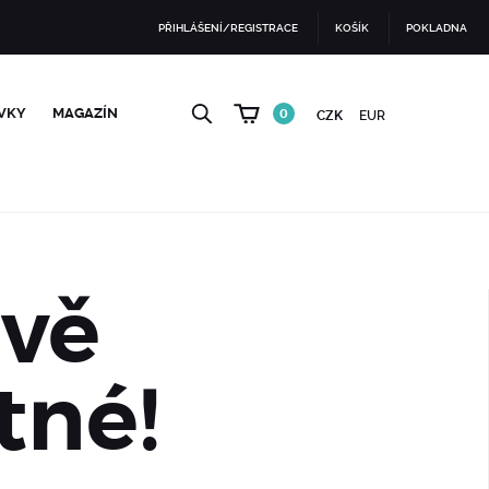
PŘIHLÁŠENÍ/REGISTRACE
KOŠÍK
POKLADNA
VKY
MAGAZÍN
0
CZK
EUR
ově
tné!