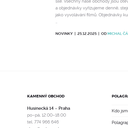
síle. Všechny naše obchody jsou ote
a objednávky vyřizujeme denně, ste
jako vyvolávání filmů. Objednávky k
…
NOVINKY
|
25.12.2025
|
OD
MICHAL ČÁ
KAMENNÝ OBCHOD
POLAGR
Husinecká 14 – Praha
Kdo jsm
po–pá, 12.00–18.00
tel. 774 966 646
Polagra