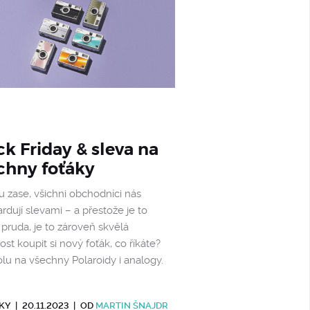
ck Friday & sleva na
chny foťáky
tu zase, všichni obchodníci nás
dují slevami – a přestože je to
 pruda, je to zároveň skvělá
tost koupit si nový foťák, co říkáte?
lu na všechny Polaroidy i analogy.
KY
|
20.11.2023
|
OD
MARTIN ŠNAJDR