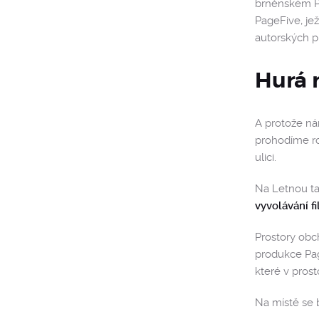
brněnském Po
PageFive, je
autorských pr
Hurá 
A protože ná
prohodíme ro
ulici.
Na Letnou ta
vyvolávání f
Prostory obc
produkce Pag
které v pros
Na místě se 