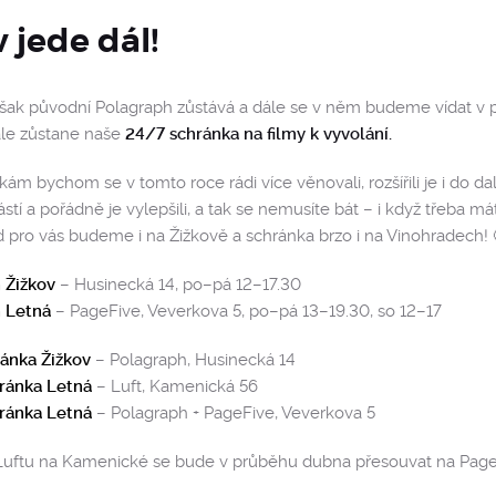
 jede dál!
šak původní Polagraph zůstává a dále se v něm budeme vídat v p
ále zůstane naše
24/7 schránka na filmy k vyvolání.
ám bychom se v tomto roce rádi více věnovali, rozšířili je i do da
tí a pořádně je vylepšili, a tak se nemusíte bát – i když třeba m
d pro vás budeme i na Žižkově a schránka brzo i na Vinohradech! 
 Žižkov
– Husinecká 14, po–pá 12–17.30
 Letná
– PageFive, Veverkova 5, po–pá 13–19.30, so 12–17
ánka Žižkov
– Polagraph, Husinecká 14
ránka Letná
– Luft, Kamenická 56
ránka Letná
– Polagraph + PageFive, Veverkova 5
Luftu na Kamenické se bude v průběhu dubna přesouvat na PageFi