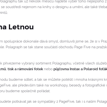
lagraphu tak už několik měsíců najdete výběr toho nejlepšího z 
ž se soustředí nejenom na knihy o designu a umění, ale také třeba
intů.
na Letnou
m spolupráce dokonale dává smysl, domluvili jsme se, že si v Pra
le. Polagraph se tak stane součástí obchodu Page Five na pražs
k přivezeme vybraný sortiment Polagraphu, včetně všech služeb 
ilmů
,
tisk a rámování fotek
nebo
půjčovna Instax a Polaroid foťák
hodu budeme sdílet, a tak se můžete potěšit i mnoha krásnými k
eFive, ale především také na workshopy, besedy a fotografické v
toru budeme společně pořádat.
budete potkávat jak se sympaťáky z PageFive, tak i s naším Pola