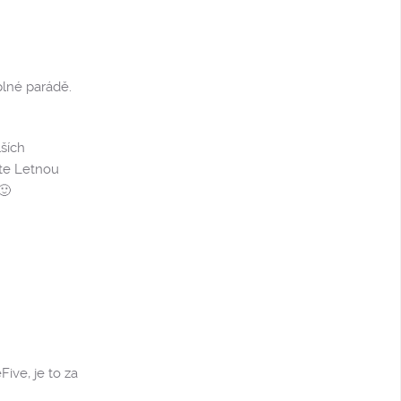
lné parádě.
lších
áte Letnou
🙂
ve, je to za