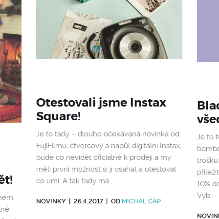
Otestovali jsme Instax
Bla
Square!
vše
Je to tady – dlouho očekávaná novinka od
Je to 
FujiFilmu, čtvercový a napůl digitální Instax,
bombar
bude co nevidět oficiálně k prodeji a my
trošku
měli první možnost si ji osahat a otestovat
příleži
ět!
co umí. A tak tady má…
10% do
Vyb…
eném
NOVINKY
|
26.4.2017
|
OD
MICHAL ČÁP
lné
NOVIN