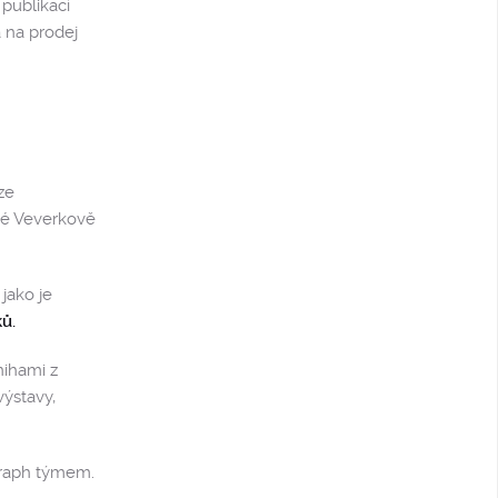
publikací
 na prodej
ze
ké Veverkově
jako je
ů.
nihami z
ýstavy,
graph týmem.