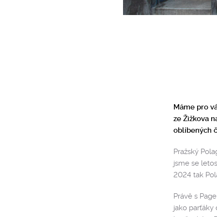
Máme pro vás
ze Žižkova n
oblíbených 
Pražský Polag
jsme se leto
2024 tak Pol
Právě s Page
jako parťáky