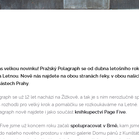
 velkou novinku! Pražský Polagraph se od dubna letošního rok
a Letnou. Nově nás najdete na obou stranách řeky, v obou našic
částech Prahy.
raph se už 12 let nachází na Žižkově, a tak je s ním nerozlučně sp
s rozhodli pro velký krok a pomaličku se rozkoukáváme na Letné. 
agraph nově najdete i jako součást
knihkupectví Page Five.
Five jsme už koncem roku začali
spolupracovat v Brně,
kam jsme 
 do našeho nového prostoru v rámci galerie Domu pánů z Kunštát