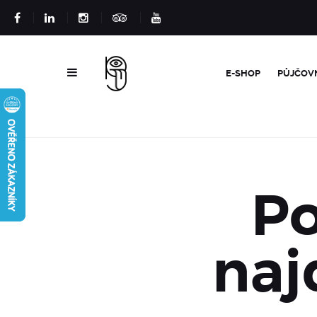
E-SHOP
PŮJČOV
Po
naj