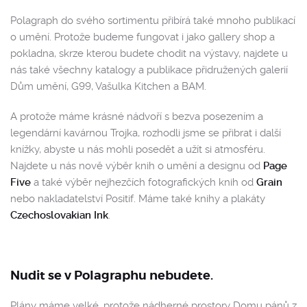
Polagraph do svého sortimentu přibírá také mnoho publikací
o umění.
Protože budeme fungovat i jako gallery shop a
pokladna, skrze kterou budete chodit na výstavy, najdete u
nás také všechny katalogy a publikace přidružených galerií
Dům umění, G99, Vašulka Kitchen a BAM.
A protože máme krásné nádvoří s bezva posezením a
legendární kavárnou Trojka, rozhodli jsme se přibrat i další
knížky, abyste u nás mohli posedět a užít si atmosféru.
Najdete u nás nově výběr knih o umění a designu od
Page
Five
a také výběr nejhezčích fotografických knih od
Grain
nebo nakladatelství Positif. Máme také knihy a plakáty
Czechoslovakian Ink
.
Nudit se v Polagraphu nebudete.
Plány máme velké, protože nádherné prostory Domu pánů z