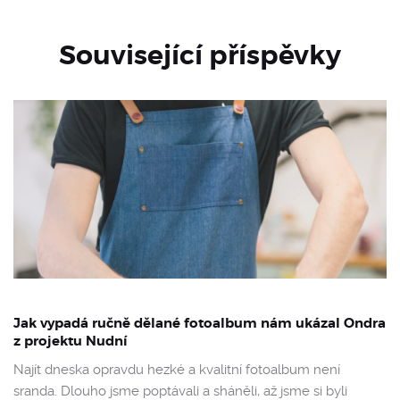
Související příspěvky
Jak vypadá ručně dělané fotoalbum nám ukázal Ondra
z projektu Nudní
Najít dneska opravdu hezké a kvalitní fotoalbum není
sranda. Dlouho jsme poptávali a sháněli, až jsme si byli