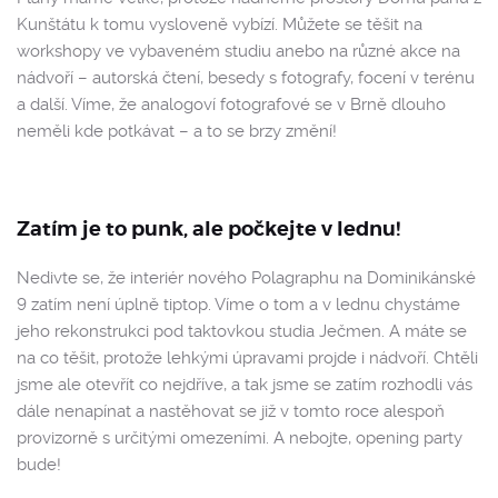
Kunštátu k tomu vysloveně vybízí. Můžete se těšit na
workshopy ve vybaveném studiu anebo na různé akce na
nádvoří – autorská čtení, besedy s fotografy, focení v terénu
a další. Víme, že analogoví fotografové se v Brně dlouho
neměli kde potkávat – a to se brzy změní!
Zatím je to punk, ale počkejte v lednu!
Nedivte se, že interiér nového Polagraphu na Dominikánské
9 zatím není úplně tiptop. Víme o tom a v lednu chystáme
jeho rekonstrukci pod taktovkou studia Ječmen. A máte se
na co těšit, protože lehkými úpravami projde i nádvoří. Chtěli
jsme ale otevřít co nejdříve, a tak jsme se zatím rozhodli vás
dále nenapínat a nastěhovat se již v tomto roce alespoň
provizorně s určitými omezeními. A nebojte, opening party
bude!