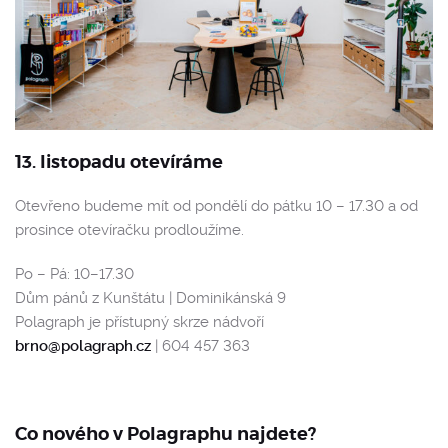
13. listopadu otevíráme
Otevřeno budeme mít od pondělí do pátku 10 – 17.30 a od
prosince otevíračku prodloužíme.
Po – Pá: 10–17.30
Dům pánů z Kunštátu | Dominikánská 9
Polagraph je přístupný skrze nádvoří
brno@polagraph.cz
| 604 457 363
Co nového v Polagraphu najdete?