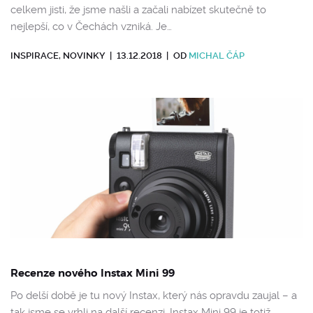
celkem jisti, že jsme našli a začali nabízet skutečně to
nejlepší, co v Čechách vzniká. Je…
INSPIRACE
,
NOVINKY
|
13.12.2018
|
OD
MICHAL ČÁP
Recenze nového Instax Mini 99
Po delší době je tu nový Instax, který nás opravdu zaujal – a
tak jsme se vrhli na další recenzi. Instax Mini 99 je totiž