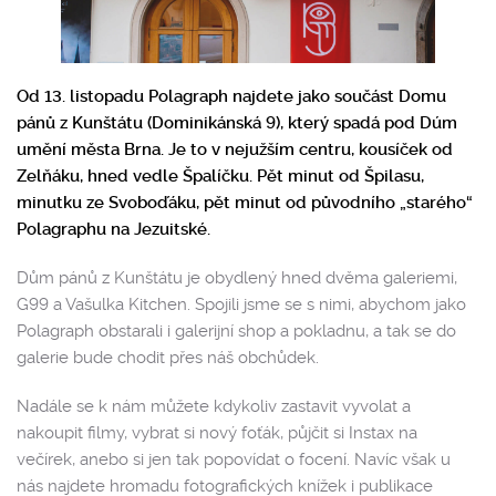
Od 13. listopadu Polagraph najdete jako součást Domu
pánů z Kunštátu (Dominikánská 9), který spadá pod Dúm
umění města Brna. Je to v nejužším centru, kousíček od
Zelňáku, hned vedle Špalíčku. Pět minut od Špilasu,
minutku ze Svoboďáku, pět minut od původního „starého“
Polagraphu na Jezuitské.
Dům pánů z Kunštátu je obydlený hned dvěma galeriemi,
G99 a Vašulka Kitchen. Spojili jsme se s nimi, abychom jako
Polagraph obstarali i galerijní shop a pokladnu, a tak se do
galerie bude chodit přes náš obchůdek.
Nadále se k nám můžete kdykoliv zastavit vyvolat a
nakoupit filmy, vybrat si nový foťák, půjčit si Instax na
večírek, anebo si jen tak popovídat o focení. Navíc však u
nás najdete hromadu fotografických knížek i publikace