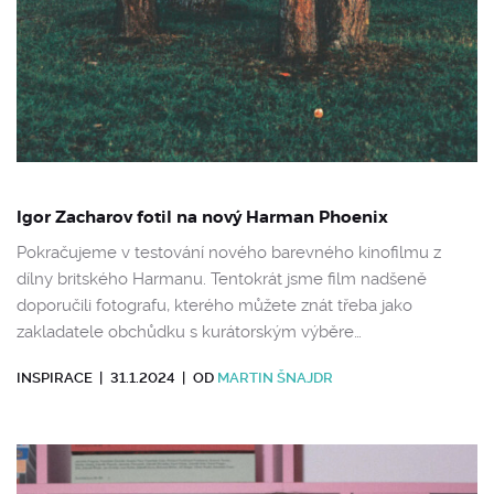
Igor Zacharov fotil na nový Harman Phoenix
Pokračujeme v testování nového barevného kinofilmu z
dílny britského Harmanu. Tentokrát jsme film nadšeně
doporučili fotografu, kterého můžete znát třeba jako
zakladatele obchůdku s kurátorským výběre…
INSPIRACE
|
31.1.2024
|
OD
MARTIN ŠNAJDR