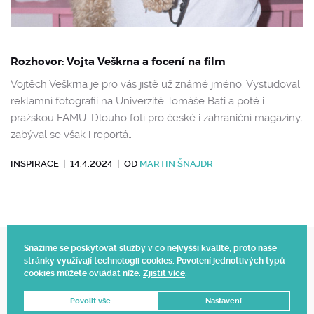
Rozhovor: Vojta Veškrna a focení na film
Vojtěch Veškrna je pro vás jistě už známé jméno. Vystudoval
reklamní fotografii na Univerzitě Tomáše Bati a poté i
pražskou FAMU. Dlouho fotí pro české i zahraniční magazíny,
zabýval se však i reportá…
INSPIRACE
|
14.4.2024
|
OD
MARTIN ŠNAJDR
Snažíme se poskytovat služby v co nejvyšší kvalitě, proto naše
stránky využívají technologii cookies. Povolení jednotlivých typů
Web vytvořil Polagraph
cookies můžete ovládat níže.
Zjistit více
.
© 2025.
Povolit vše
Nastavení