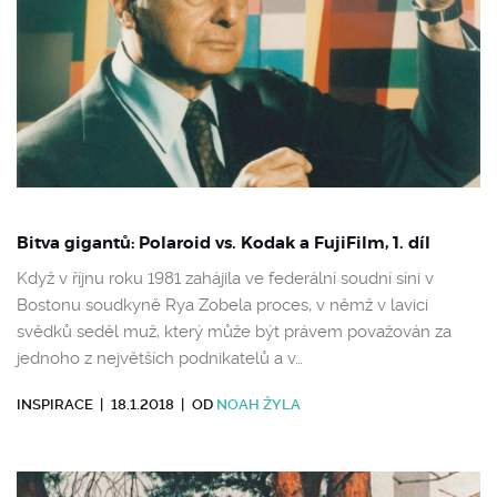
Bitva gigantů: Polaroid vs. Kodak a FujiFilm, 1. díl
Když v říjnu roku 1981 zahájila ve federální soudní síni v
Bostonu soudkyně Rya Zobela proces, v němž v lavici
svědků seděl muž, který může být právem považován za
jednoho z největších podnikatelů a v…
INSPIRACE
|
18.1.2018
|
OD
NOAH ŽYLA