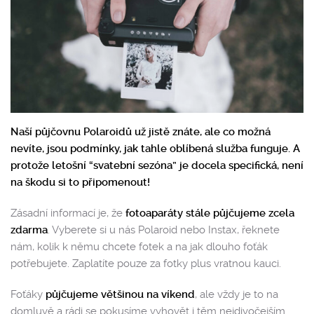
Naší půjčovnu Polaroidů už jistě znáte, ale co možná
nevíte, jsou podmínky, jak tahle oblíbená služba funguje. A
protože letošní “svatební sezóna” je docela specifická, není
na škodu si to připomenout!
Zásadní informací je, že
fotoaparáty stále půjčujeme zcela
zdarma
. Vyberete si u nás Polaroid nebo Instax, řeknete
nám, kolik k němu chcete fotek a na jak dlouho foťák
potřebujete. Zaplatíte pouze za fotky plus vratnou kauci.
Foťáky
půjčujeme většinou na víkend
, ale vždy je to na
domluvě a rádi se pokusíme vyhovět i těm nejdivočejším