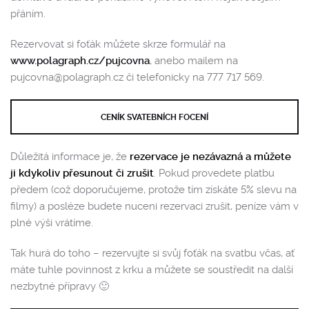
přáním.
Rezervovat si foťák můžete skrze formulář na
www.polagraph.cz/pujcovna
, anebo mailem na
pujcovna@polagraph.cz či telefonicky na 777 717 569.
CENÍK SVATEBNÍCH FOCENÍ
Důležitá informace je, že
rezervace je nezávazná a můžete
ji kdykoliv přesunout či zrušit
. Pokud provedete platbu
předem (což doporučujeme, protože tím získáte 5% slevu na
filmy) a posléze budete nuceni rezervaci zrušit, peníze vám v
plné výši vrátíme.
Tak hurá do toho – rezervujte si svůj foťák na svatbu včas, ať
máte tuhle povinnost z krku a můžete se soustředit na další
nezbytné přípravy 🙂