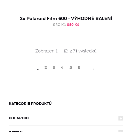
2x Polaroid Film 600 – VÝHODNÉ BALENÍ
Original
Current
980
Kč
959
Kč
price
price
was:
is:
980 Kč.
959 Kč.
Sorted
Zobrazen 1. – 12. z 71 výsledků
by
popularity
→
1
2
3
4
5
6
KATEGORIE PRODUKTŮ
POLAROID