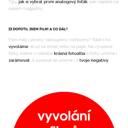
Tipy,
jak si vybrat první analogový foťák
, pak najdete na
našem magazínu.
🎞️ DOFOTIL JSEM FILM! A CO DÁL?
Film máš vybraný, nakoupený i nafocený? Rádi ti ho
vyvoláme
, ať už na email nebo na papír. Na vyvolané
fotky máme v nabídce
krásná fotoalba
a fotky umíme i
zarámovat
. A postarat se umíme i o
tvoje negativy
.