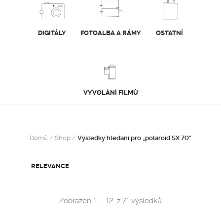
DIGITÁLY
FOTOALBA A RÁMY
OSTATNÍ
VYVOLÁNÍ FILMŮ
Domů
/
Shop
/
Výsledky hledání pro „polaroid SX 70“
Sorted
Zobrazen 1. – 12. z 71 výsledků
by