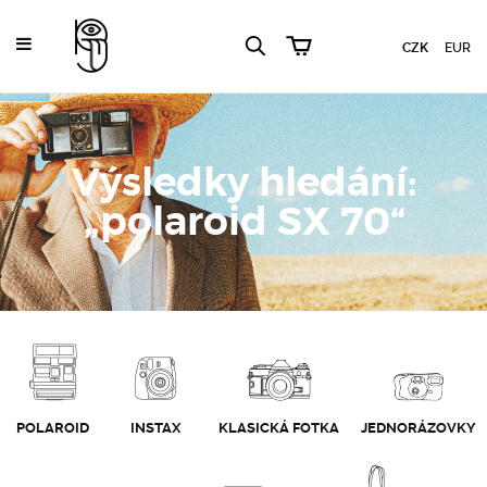
CZK
EUR
Výsledky hledání:
„polaroid SX 70“
POLAROID
INSTAX
KLASICKÁ FOTKA
JEDNORÁZOVKY